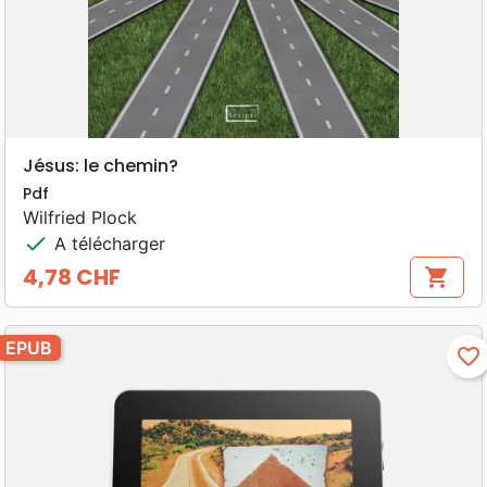
Jésus: le chemin?
Pdf
Wilfried Plock
check
A télécharger
4,78 CHF
shopping_cart
Prix
EPUB
favorite_border