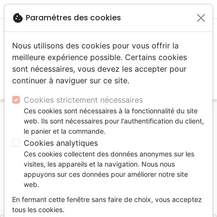
menu
shopping_cart
account_circle
cookie
Paramètres des cookies
Nous utilisons des cookies pour vous offrir la
meilleure expérience possible. Certains cookies
sont nécessaires, vous devez les accepter pour
continuer à naviguer sur ce site.
search
Reche
Cookies strictement nécessaires
Ces cookies sont nécessaires à la fonctionnalité du site
Accueil
Livres
Evangelisation
web. Ils sont nécessaires pour l'authentification du client,
Livres d'évangélisation
Jésus: le chemin? - Ebook
le panier et la commande.
Cookies analytiques
Jésus: le chemin?
Ces cookies collectent des données anonymes sur les
Ebook
visites, les appareils et la navigation. Nous nous
appuyons sur ces données pour améliorer notre site
Auteur :
Wilfried Plock
web.
Référence
SCR2039-EPUB
EAN
9782826003878
En fermant cette fenêtre sans faire de choix, vous acceptez
Scripsi
Editeur
tous les cookies.