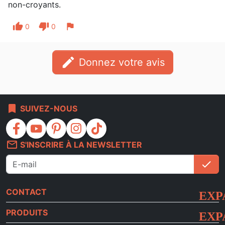
non-croyants.
thumb_up
thumb_down
flag
0
0
edit
Donnez votre avis
bookmark
SUIVEZ-NOUS
facebook
youtube
pinterest
instagram
tiktok
mail_outline
S'INSCRIRE À LA NEWSLETTER
check
S'i
CONTACT
PRODUITS