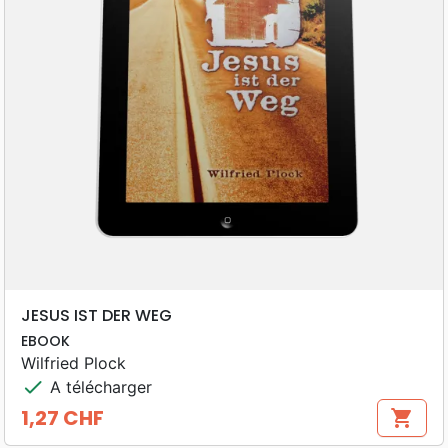
JESUS IST DER WEG
EBOOK
Wilfried Plock
check
A télécharger
1,27 CHF
shopping_cart
Prix