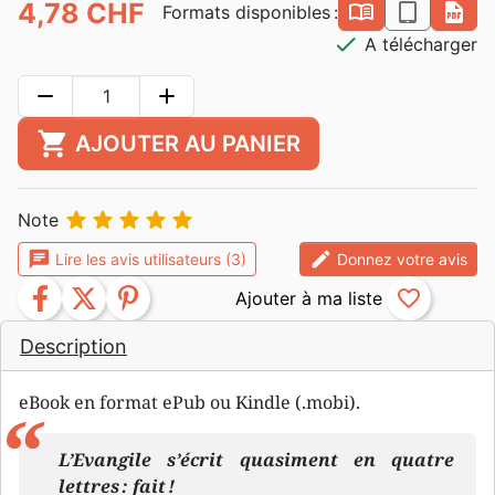
4,78 CHF
book_open
epub
pdf
Formats disponibles :
check
A télécharger
remove
add
shopping_cart
AJOUTER AU PANIER





Note
chat
edit
Lire les avis utilisateurs (3)
Donnez votre avis
facebook
twitter
pinterest
favorite_border
Description
eBook en format ePub ou Kindle (.mobi).
L’Evangile s’écrit quasiment en quatre
lettres : fait !