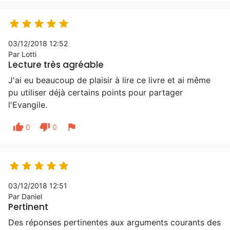





03/12/2018 12:52
Par Lotti
Lecture très agréable
J'ai eu beaucoup de plaisir à lire ce livre et ai même
pu utiliser déjà certains points pour partager
l'Evangile.
thumb_up
thumb_down
flag
0
0





03/12/2018 12:51
Par Daniel
Pertinent
Des réponses pertinentes aux arguments courants des