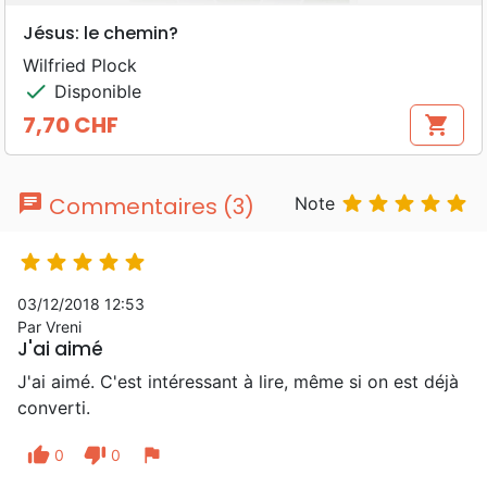
Jésus: le chemin?
Wilfried Plock
check
Disponible
7,70 CHF
shopping_cart
Prix
chat





Commentaires (3)
Note





03/12/2018 12:53
Par Vreni
J'ai aimé
J'ai aimé. C'est intéressant à lire, même si on est déjà
converti.
thumb_up
thumb_down
flag
0
0