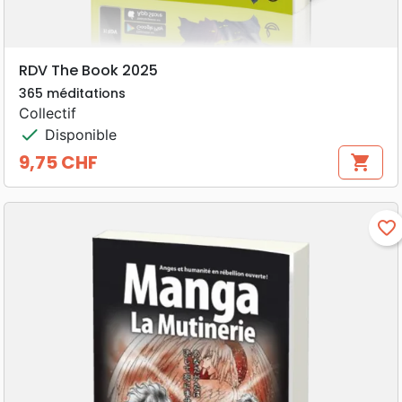
RDV The Book 2025
365 méditations
Collectif
check
Disponible
9,75 CHF
shopping_cart
Prix
favorite_border