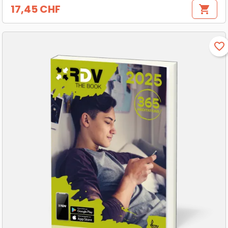
17,45 CHF
shopping_cart
Prix
favorite_border