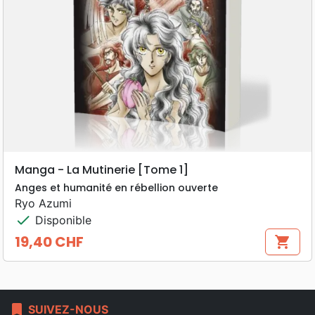
Manga - La Mutinerie [Tome 1]
Anges et humanité en rébellion ouverte
Ryo Azumi
check
Disponible
19,40 CHF
shopping_cart
Prix
bookmark
SUIVEZ-NOUS