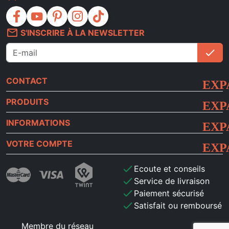
facebook
youtube
pinterest
instagram
tiktok
mail_outline
S'INSCRIRE À LA NEWSLETTER
check
S'i
CONTACT
PRODUITS
INFORMATIONS
VOTRE COMPTE
check
Ecoute et conseils
check
Service de livraison
check
Paiement sécurisé
check
Satisfait ou remboursé
Membre du réseau