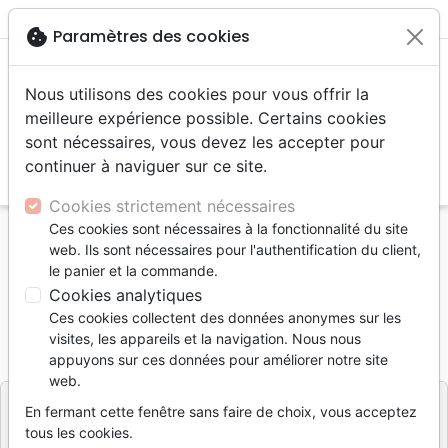
menu
shopping_cart
account_circle
cookie
Paramètres des cookies
Nous utilisons des cookies pour vous offrir la
meilleure expérience possible. Certains cookies
sont nécessaires, vous devez les accepter pour
continuer à naviguer sur ce site.
search
Reche
Cookies strictement nécessaires
Ces cookies sont nécessaires à la fonctionnalité du site
Accueil
Livres
Evangelisation
web. Ils sont nécessaires pour l'authentification du client,
Humm, au fait, c'est quoi la Bible?
le panier et la commande.
Cookies analytiques
Humm, au fait, c'est quoi la Bible?
Ces cookies collectent des données anonymes sur les
Référence
LLBCH6559
EAN
9782940565597
visites, les appareils et la navigation. Nous nous
Ligue pour la Lecture de la Bible Suisse
appuyons sur ces données pour améliorer notre site
Editeur
web.
En fermant cette fenêtre sans faire de choix, vous acceptez
tous les cookies.