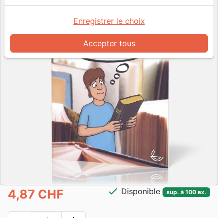
Enregistrer le choix
Accepter tous
check
Disponible
4,87 CHF
sup. à 100 ex.