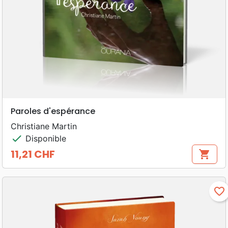
Paroles d'espérance
Christiane Martin
check
Disponible
11,21 CHF
shopping_cart
Prix
favorite_border