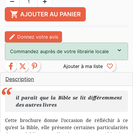
remove
add
shopping_cart
AJOUTER AU PANIER
edit
Donnez votre avis
Commandez auprès de votre librairie locale
facebook
twitter
pinterest
favorite_border
Description
il paraît que la Bible se lit différemment
des autres livres
Cette brochure donne l’occasion de réfléchir à ce
qu’est la Bible, elle présente certaines particularités