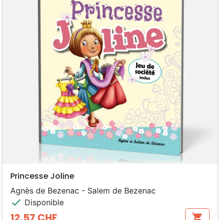
Princesse Joline
Agnès de Bezenac - Salem de Bezenac
check
Disponible
12,57 CHF
shopping_cart