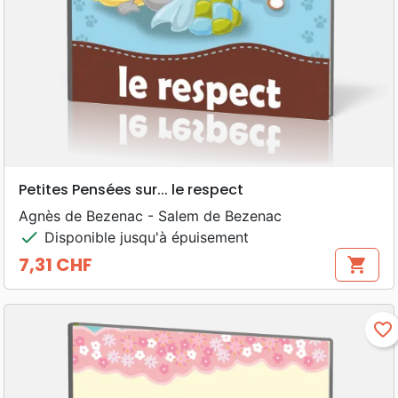
Petites Pensées sur... le respect
Agnès de Bezenac - Salem de Bezenac
check
Disponible jusqu'à épuisement
7,31 CHF
shopping_cart
Prix
favorite_border