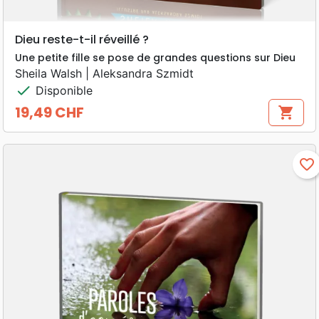
Dieu reste-t-il réveillé ?
Une petite fille se pose de grandes questions sur Dieu
Sheila Walsh | Aleksandra Szmidt
check
Disponible
19,49 CHF
shopping_cart
Prix
favorite_border