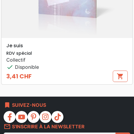
Je suis
RDV spécial
Collectif
check
Disponible
3,41 CHF
shopping_cart
Prix
bookmark
SUIVEZ-NOUS
facebook
youtube
pinterest
instagram
tiktok
mail_outline
S'INSCRIRE À LA NEWSLETTER