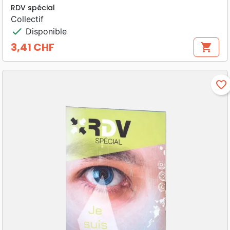
RDV spécial
Collectif
check
Disponible
3,41 CHF
shopping_cart
Prix
favorite_border