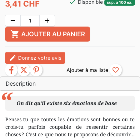
check
Disponible
3,41 CHF
sup. à 100 ex.
remove
add
shopping_cart
AJOUTER AU PANIER
edit
Donnez votre avis
facebook
twitter
pinterest
favorite_border
Description
On dit qu’il existe six émotions de base
Penses-tu que toutes les émotions sont bonnes ou te
crois-tu parfois coupable de ressentir certaines
choses ? C’est ce que nous te proposons de découvrir…