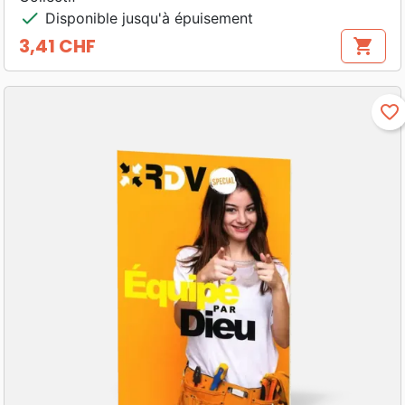
check
Disponible jusqu'à épuisement
3,41 CHF
shopping_cart
Prix
favorite_border