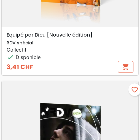
Equipé par Dieu [Nouvelle édition]
RDV spécial
Collectif
check
Disponible
3,41 CHF
shopping_cart
Prix
favorite_border