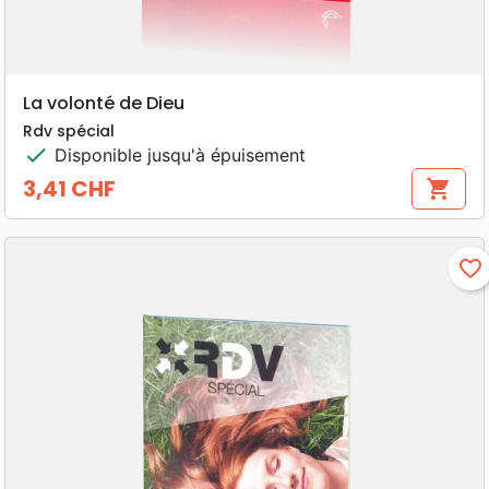
La volonté de Dieu
Rdv spécial
check
Disponible jusqu'à épuisement
3,41 CHF
shopping_cart
Prix
favorite_border