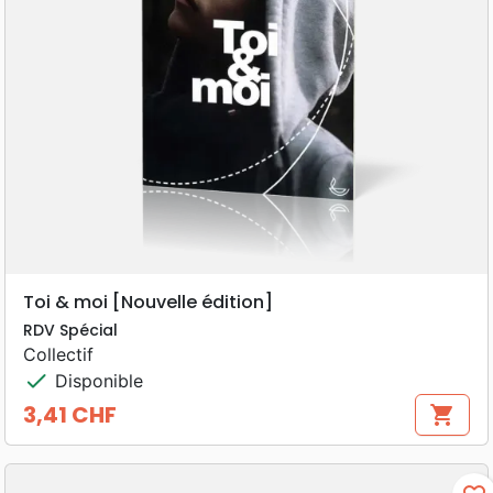
Toi & moi [Nouvelle édition]
RDV Spécial
Collectif
check
Disponible
3,41 CHF
shopping_cart
Prix