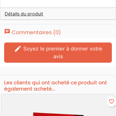
Détails du produit
chat
Commentaires (0)
edit
Soyez le premier à donner votre
avis
Les clients qui ont acheté ce produit ont
également acheté...
favorite_border