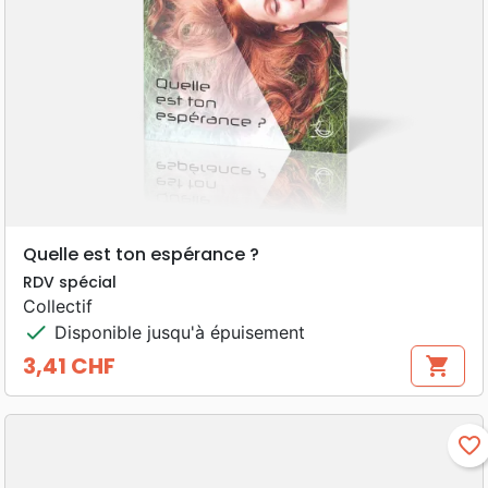
Quelle est ton espérance ?
RDV spécial
Collectif
check
Disponible jusqu'à épuisement
3,41 CHF
shopping_cart
Prix
favorite_border