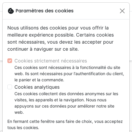
menu
shopping_cart
account_circle
cookie
Paramètres des cookies
Nous utilisons des cookies pour vous offrir la
meilleure expérience possible. Certains cookies
sont nécessaires, vous devez les accepter pour
continuer à naviguer sur ce site.
search
Reche
Cookies strictement nécessaires
Ces cookies sont nécessaires à la fonctionnalité du site
Accueil
Livres
Méditations
Series, Collections
web. Ils sont nécessaires pour l'authentification du client,
Nos émotions - RDV spécial
le panier et la commande.
Cookies analytiques
Nos émotions
Ces cookies collectent des données anonymes sur les
RDV spécial
visites, les appareils et la navigation. Nous nous
appuyons sur ces données pour améliorer notre site
Collectif
web.
Référence
LLBCH6533
EAN
9782940565337
En fermant cette fenêtre sans faire de choix, vous acceptez
Ligue pour la Lecture de la Bible Suisse
Editeur
tous les cookies.