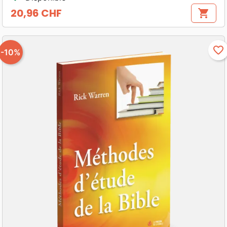
20,96 CHF
shopping_cart
Prix
favorite_border
-10%