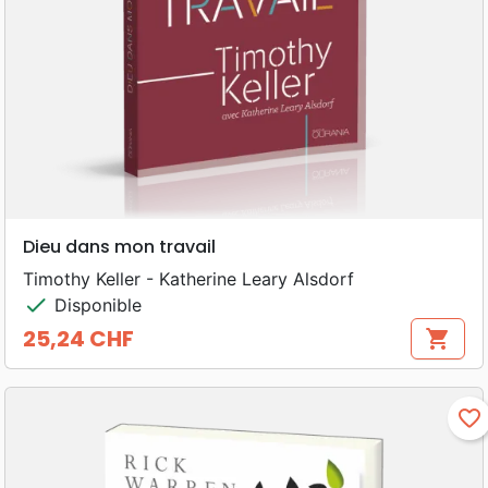
Dieu dans mon travail
Timothy Keller - Katherine Leary Alsdorf
check
Disponible
25,24 CHF
shopping_cart
Prix
favorite_border