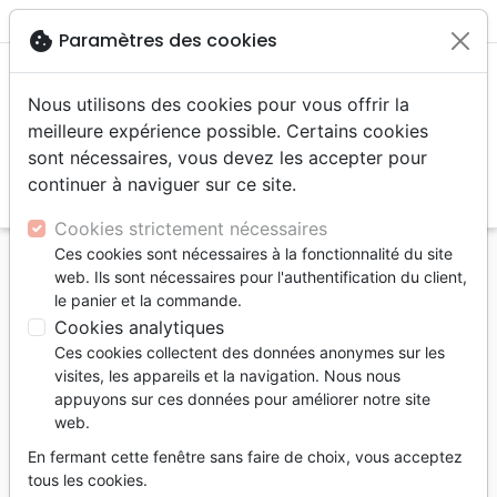
menu
shopping_cart
account_circle
cookie
Paramètres des cookies
Nous utilisons des cookies pour vous offrir la
meilleure expérience possible. Certains cookies
sont nécessaires, vous devez les accepter pour
continuer à naviguer sur ce site.
search
Reche
Cookies strictement nécessaires
Ces cookies sont nécessaires à la fonctionnalité du site
Accueil
Livres
Edification
Croissance spirituelle
web. Ils sont nécessaires pour l'authentification du client,
Éveil à la grâce - Croire en la grâce est une chose,
le panier et la commande.
la vivre en est une autre
Cookies analytiques
Ces cookies collectent des données anonymes sur les
Éveil à la grâce
visites, les appareils et la navigation. Nous nous
Croire en la grâce est une chose, la vivre
appuyons sur ces données pour améliorer notre site
web.
en est une autre
En fermant cette fenêtre sans faire de choix, vous acceptez
Auteur :
Charles R. Swindoll
tous les cookies.