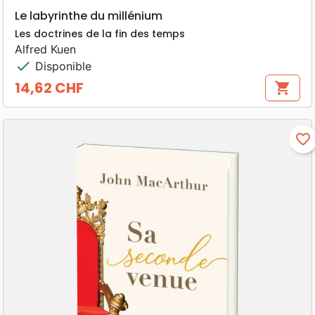
Le labyrinthe du millénium
Les doctrines de la fin des temps
Alfred Kuen
check
Disponible
14,62 CHF
shopping_cart
Prix
favorite_border