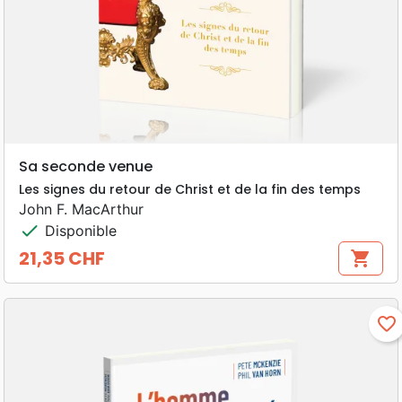
Sa seconde venue
Les signes du retour de Christ et de la fin des temps
John F. MacArthur
check
Disponible
21,35 CHF
shopping_cart
Prix
favorite_border