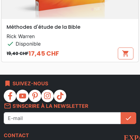
Méthodes d'étude de la Bible
Rick Warren
check
Disponible
17,45 CHF
shopping_cart
19,40 CHF
Prix de base
Prix
bookmark
SUIVEZ-NOUS
facebook
youtube
pinterest
instagram
tiktok
mail_outline
S'INSCRIRE À LA NEWSLETTER
check
S'i
CONTACT