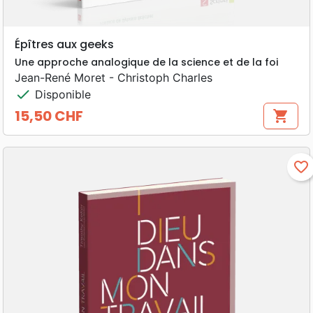
Épîtres aux geeks
Une approche analogique de la science et de la foi
Jean-René Moret - Christoph Charles
check
Disponible
15,50 CHF
shopping_cart
Prix
favorite_border