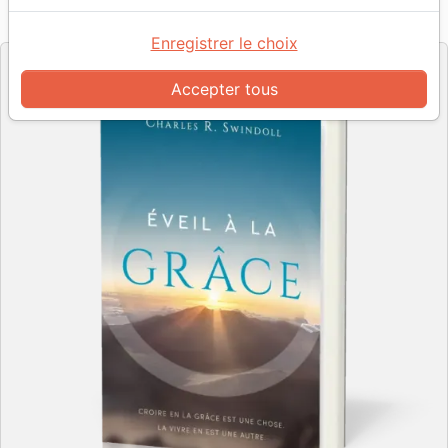
Référence
PC2333
EAN
9782890823334
Impact
Editeur
Enregistrer le choix
Accepter tous