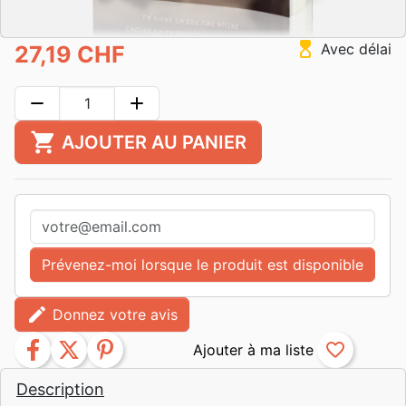
hourglass_top
Avec délai
27,19 CHF
remove
add
shopping_cart
AJOUTER AU PANIER
Prévenez-moi lorsque le produit est disponible
edit
Donnez votre avis
facebook
twitter
pinterest
favorite_border
Description