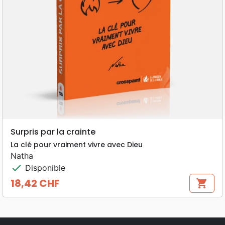
Surpris par la crainte
La clé pour vraiment vivre avec Dieu
Natha
check
Disponible
18,42 CHF
shopping_cart
Prix