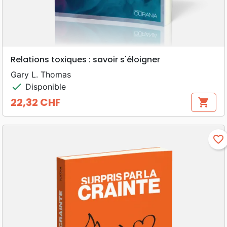
Relations toxiques : savoir s'éloigner
Gary L. Thomas
check
Disponible
22,32 CHF
shopping_cart
Prix
favorite_border