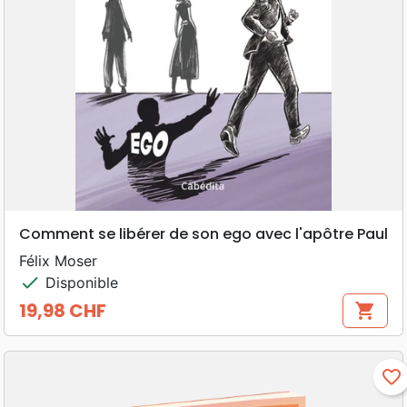
Comment se libérer de son ego avec l'apôtre Paul
Félix Moser
check
Disponible
19,98 CHF
shopping_cart
Prix
favorite_border