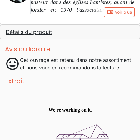
pasteur dans des églises baptistes, avant de
fonder en 1970 l’association qui allait
book_open
Voir plus
devenir Jews for Jesus. Il est décédé en 2010.
Détails du produit
Avis du libraire
mood
Cet ouvrage est retenu dans notre assortiment
et nous vous en recommandons la lecture.
Extrait