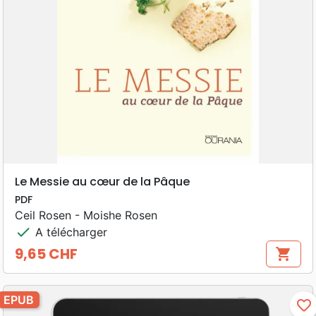
Le Messie au cœur de la Pâque
PDF
Ceil Rosen - Moishe Rosen
check
A télécharger
9,65 CHF
shopping_cart
Prix
EPUB
favorite_border