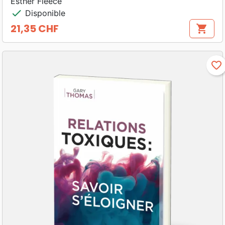
Esther Fleece
check
Disponible
21,35 CHF
shopping_cart
Prix
favorite_border