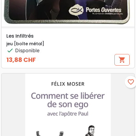
Les Infiltrés
jeu [boîte métal]
check
Disponible
13,88 CHF
shopping_cart
Prix
favorite_border