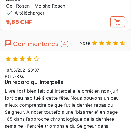
Ceil Rosen - Moishe Rosen
check
A télécharger
9,65 CHF
shopping_cart
Prix
chat





Commentaires (4)
Note





18/05/2021 23:07
Par J-R G.
Un regard qui interpelle
Livre fort bien fait qui interpelle le chrétien non-juif
fort peu habitué à cette fête. Nous pouvons un peu
mieux comprendre ce que fut le dernier repas du
Seigneur. A noter toutefois une 'bizarrerie' en page
165 dans l’approche chronologique de la dernière
semaine : l'entrée triomphale du Seigneur dans