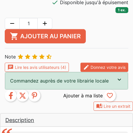
check
Disponible jusqu'à épuisement
1 ex.
remove
add
shopping_cart
AJOUTER AU PANIER





Note
chat
edit
Lire les avis utilisateurs (4)
Donnez votre avis
Commandez auprès de votre librairie locale
facebook
twitter
pinterest
favorite_border
auto_stories
Lire un extrait
Description