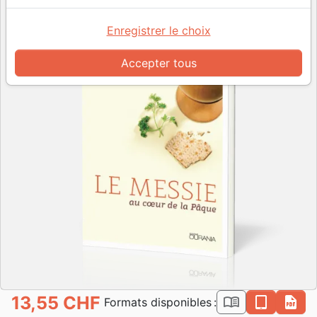
Enregistrer le choix
Accepter tous
13,55 CHF
book_open
epub
pdf
Formats disponibles :