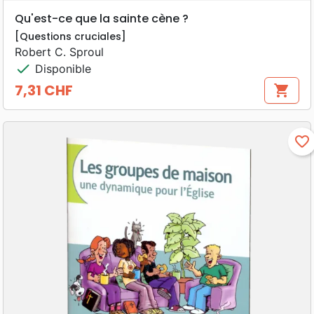
Qu'est-ce que la sainte cène ?
[Questions cruciales]
Robert C. Sproul
check
Disponible
7,31 CHF
shopping_cart
Prix
favorite_border