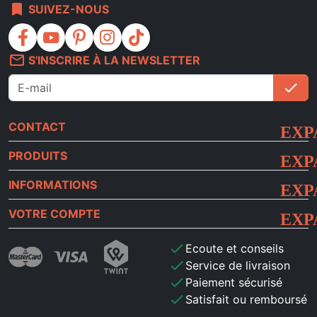
bookmark
SUIVEZ-NOUS
facebook
youtube
pinterest
instagram
tiktok
mail_outline
S'INSCRIRE À LA NEWSLETTER
check
S'i
CONTACT
PRODUITS
INFORMATIONS
VOTRE COMPTE
check
Ecoute et conseils
check
Service de livraison
check
Paiement sécurisé
check
Satisfait ou remboursé