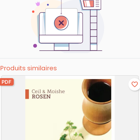
Produits similaires
PDF
favorite_border