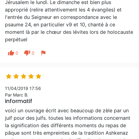
Jérusalem le lundi. Le dimanche est bien plus
approprié (relire attentivement les 4 évangiles) et
l'entrée du Seigneur en correspondance avec le
psaume 24, en particulier v9 et 10, chanté à ce
moment là par le chœur des lévites lors de holocauste
perpétuel
thumb_up
thumb_down
flag
0
0





11/04/2019 17:56
Par Marc B.
informatif
voici un ouvrage écrit avec beaucoup de zèle par un
juif pour des juifs. toutes les informations concernant
la signification des différents moments du repas de
pâque sont très empreintes de la tradition Ashkenaz