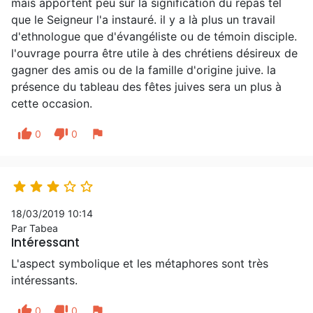
mais apportent peu sur la signification du repas tel
que le Seigneur l'a instauré. il y a là plus un travail
d'ethnologue que d'évangéliste ou de témoin disciple.
l'ouvrage pourra être utile à des chrétiens désireux de
gagner des amis ou de la famille d'origine juive. la
présence du tableau des fêtes juives sera un plus à
cette occasion.
thumb_up
thumb_down
flag
0
0





18/03/2019 10:14
Par Tabea
Intéressant
L'aspect symbolique et les métaphores sont très
intéressants.
thumb_up
thumb_down
flag
0
0