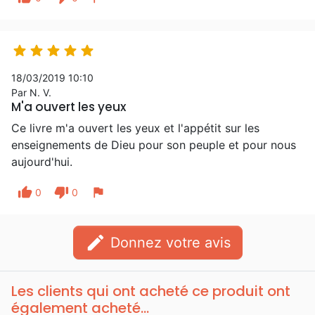





18/03/2019 10:10
Par N. V.
M'a ouvert les yeux
Ce livre m'a ouvert les yeux et l'appétit sur les
enseignements de Dieu pour son peuple et pour nous
aujourd'hui.
thumb_up
thumb_down
flag
0
0
edit
Donnez votre avis
Les clients qui ont acheté ce produit ont
également acheté...