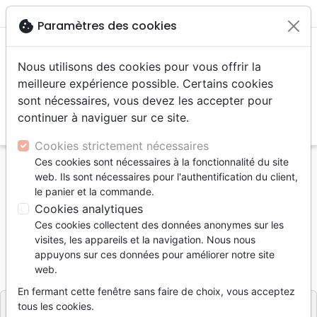
menu
shopping_cart
account_circle
cookie
Paramètres des cookies
Nous utilisons des cookies pour vous offrir la
meilleure expérience possible. Certains cookies
sont nécessaires, vous devez les accepter pour
continuer à naviguer sur ce site.
search
Reche
Cookies strictement nécessaires
Ces cookies sont nécessaires à la fonctionnalité du site
Accueil
Livres
Fêtes chrétiennes
Pâques
web. Ils sont nécessaires pour l'authentification du client,
Messie au cœur de la Pâque (Le)
le panier et la commande.
Cookies analytiques
Le Messie au cœur de la Pâque
Ces cookies collectent des données anonymes sur les
Auteur :
Ceil Rosen
-
Moishe Rosen
visites, les appareils et la navigation. Nous nous
appuyons sur ces données pour améliorer notre site
Référence
OUR2051
EAN
9782889130511
web.
Ourania
Editeur
En fermant cette fenêtre sans faire de choix, vous acceptez
tous les cookies.