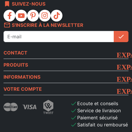
bookmark
SUIVEZ-NOUS
facebook
youtube
pinterest
instagram
tiktok
mail_outline
S'INSCRIRE À LA NEWSLETTER
check
S'i
CONTACT
PRODUITS
INFORMATIONS
VOTRE COMPTE
check
Ecoute et conseils
check
Service de livraison
check
Paiement sécurisé
check
Satisfait ou remboursé