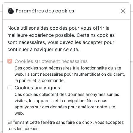
menu
shopping_cart
account_circle
cookie
Paramètres des cookies
Nous utilisons des cookies pour vous offrir la
meilleure expérience possible. Certains cookies
sont nécessaires, vous devez les accepter pour
continuer à naviguer sur ce site.
search
Reche
Cookies strictement nécessaires
Ces cookies sont nécessaires à la fonctionnalité du site
Accueil
Livres
Apologétique
Sciences
web. Ils sont nécessaires pour l'authentification du client,
Identité humaine (L') - [collection Terre Nouvelle]
le panier et la commande.
Cookies analytiques
L'identité humaine
Ces cookies collectent des données anonymes sur les
[collection Terre Nouvelle]
visites, les appareils et la navigation. Nous nous
appuyons sur ces données pour améliorer notre site
Dir. éditorial :
Micaël Razzano
web.
Référence
EXL0359
EAN
9782755003598
En fermant cette fenêtre sans faire de choix, vous acceptez
Excelsis
Editeur
tous les cookies.