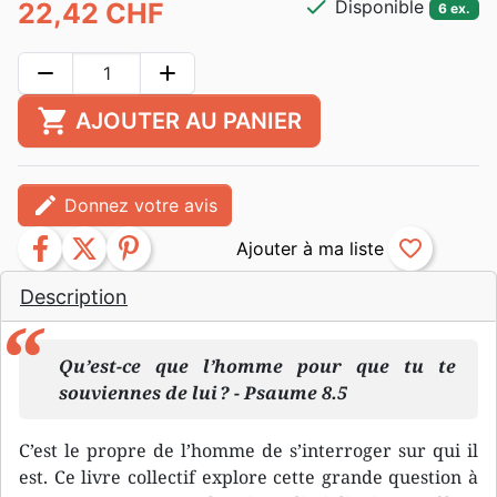
check
Disponible
22,42 CHF
6 ex.
remove
add
shopping_cart
AJOUTER AU PANIER
edit
Donnez votre avis
facebook
twitter
pinterest
favorite_border
Description
Qu’est-ce que l’homme pour que tu te
souviennes de lui ? - Psaume 8.5
C’est le propre de l’homme de s’interroger sur qui il
est. Ce livre collectif explore cette grande question à