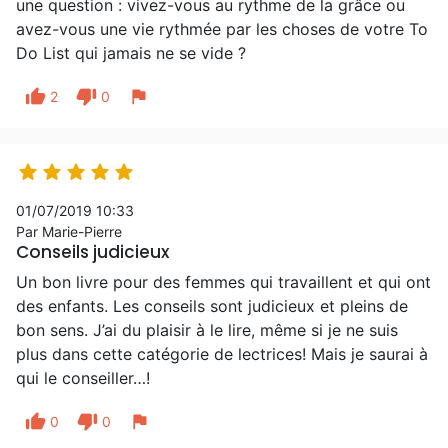
une question : vivez-vous au rythme de la grâce ou
avez-vous une vie rythmée par les choses de votre To
Do List qui jamais ne se vide ?
thumb_up
thumb_down
flag
2
0





01/07/2019 10:33
Par Marie-Pierre
Conseils judicieux
Un bon livre pour des femmes qui travaillent et qui ont
des enfants. Les conseils sont judicieux et pleins de
bon sens. J’ai du plaisir à le lire, même si je ne suis
plus dans cette catégorie de lectrices! Mais je saurai à
qui le conseiller…!
thumb_up
thumb_down
flag
0
0