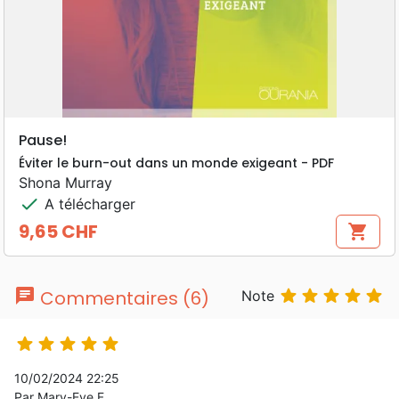
Pause!
Éviter le burn-out dans un monde exigeant - PDF
Shona Murray
check
A télécharger
9,65 CHF
shopping_cart
Prix
chat





Commentaires (6)
Note





10/02/2024 22:25
Par Mary-Eve F.