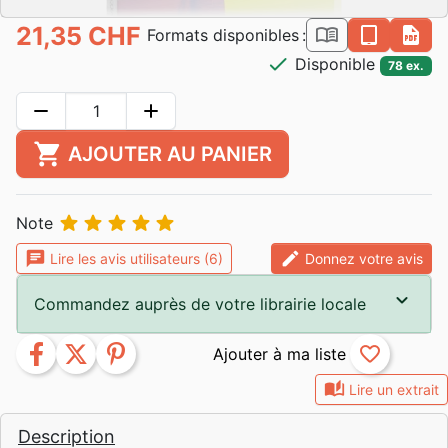
21,35 CHF
book_open
epub
pdf
Formats disponibles :
check
Disponible
78 ex.
remove
add
shopping_cart
AJOUTER AU PANIER





Note
chat
edit
Lire les avis utilisateurs (6)
Donnez votre avis
Commandez auprès de votre librairie locale
facebook
twitter
pinterest
favorite_border
auto_stories
Lire un extrait
Description