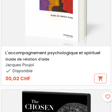
L'accompagnement psychologique et spirituel
Guide de relation d'aide
Jacques Poujol
check
Disponible
30,02 CHF
shopping_cart
Prix
favorite_border