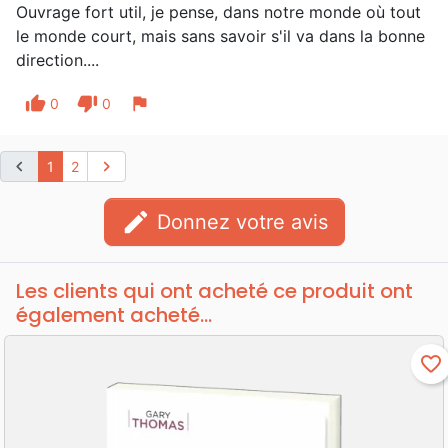
Ouvrage fort util, je pense, dans notre monde où tout
le monde court, mais sans savoir s'il va dans la bonne
direction....
thumb_up
thumb_down
flag
0
0
chevron_left
chevron_right
1
2
edit
Donnez votre avis
Les clients qui ont acheté ce produit ont
également acheté...
favorite_border