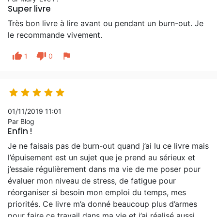
Super livre
Très bon livre à lire avant ou pendant un burn-out. Je
le recommande vivement.
thumb_up
thumb_down
flag
1
0





01/11/2019 11:01
Par Blog
Enfin !
Je ne faisais pas de burn-out quand j’ai lu ce livre mais
l’épuisement est un sujet que je prend au sérieux et
j’essaie régulièrement dans ma vie de me poser pour
évaluer mon niveau de stress, de fatigue pour
réorganiser si besoin mon emploi du temps, mes
priorités. Ce livre m’a donné beaucoup plus d’armes
pour faire ce travail dans ma vie et j’ai réalisé aussi