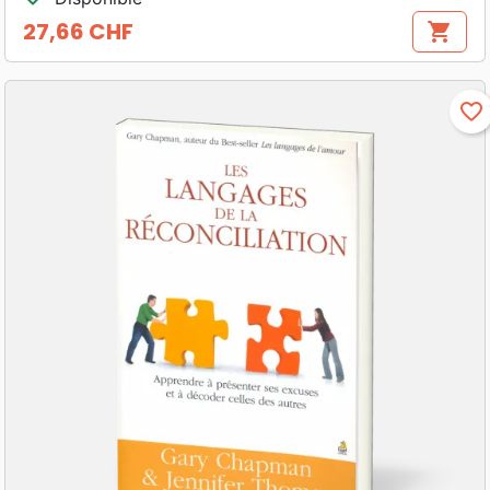
27,66 CHF
shopping_cart
Prix
favorite_border