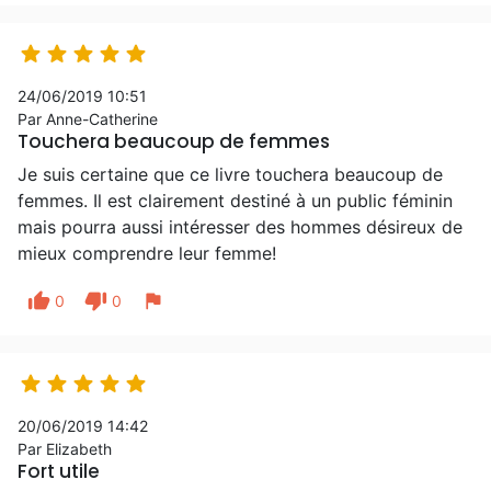





24/06/2019 10:51
Par Anne-Catherine
Touchera beaucoup de femmes
Je suis certaine que ce livre touchera beaucoup de
femmes. Il est clairement destiné à un public féminin
mais pourra aussi intéresser des hommes désireux de
mieux comprendre leur femme!
thumb_up
thumb_down
flag
0
0





20/06/2019 14:42
Par Elizabeth
Fort utile