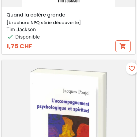
Quand la colère gronde
[brochure NPQ série découverte]
Tim Jackson
check
Disponible
1,75 CHF
shopping_cart
Prix
favorite_border