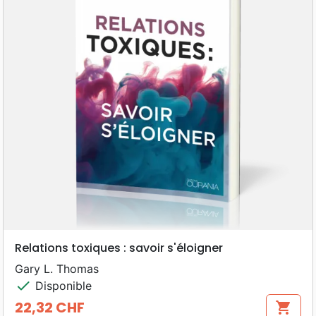
Relations toxiques : savoir s'éloigner
Gary L. Thomas
check
Disponible
22,32 CHF
shopping_cart
Prix