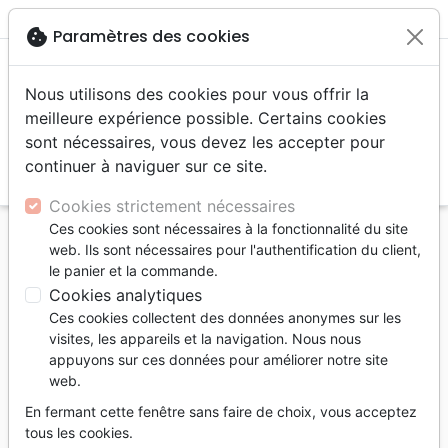
menu
shopping_cart
account_circle
cookie
Paramètres des cookies
Nous utilisons des cookies pour vous offrir la
meilleure expérience possible. Certains cookies
sont nécessaires, vous devez les accepter pour
continuer à naviguer sur ce site.
search
Reche
Cookies strictement nécessaires
Ces cookies sont nécessaires à la fonctionnalité du site
Accueil
Livres
Souffrance, Relation d'aide
web. Ils sont nécessaires pour l'authentification du client,
Pause! - Éviter le burn-out dans un monde exigeant
le panier et la commande.
Cookies analytiques
Pause!
Ces cookies collectent des données anonymes sur les
Éviter le burn-out dans un monde
visites, les appareils et la navigation. Nous nous
exigeant
appuyons sur ces données pour améliorer notre site
web.
Auteur :
Shona Murray
En fermant cette fenêtre sans faire de choix, vous acceptez
Référence
OUR2049
EAN
9782889130498
tous les cookies.
Ourania