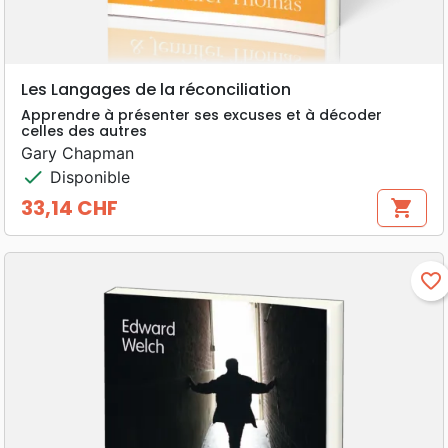
Les Langages de la réconciliation
Apprendre à présenter ses excuses et à décoder
celles des autres
Gary Chapman
check
Disponible
33,14 CHF
shopping_cart
Prix
favorite_border