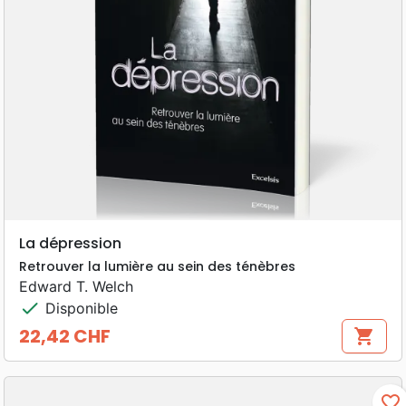
La dépression
Retrouver la lumière au sein des ténèbres
Edward T. Welch
check
Disponible
22,42 CHF
shopping_cart
Prix
favorite_border