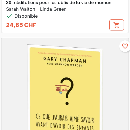
30 méditations pour les défis de la vie de maman
Sarah Walton - Linda Green
check
Disponible
24,85 CHF
shopping_cart
Prix
favorite_border