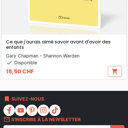
Ce que j'aurais aimé savoir avant d'avoir des
enfants
Gary Chapman - Shannon Warden
check
Disponible
15,50 CHF
shopping_cart
Prix
bookmark
SUIVEZ-NOUS
facebook
youtube
pinterest
instagram
tiktok
mail_outline
S'INSCRIRE À LA NEWSLETTER