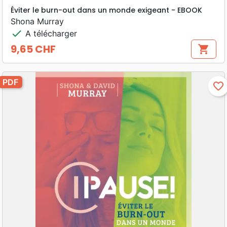
Éviter le burn-out dans un monde exigeant - EBOOK
Shona Murray
check
A télécharger
9,65 CHF
shopping_cart
Prix
PDF
favorite_border