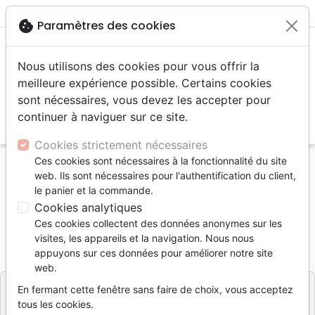
menu
shopping_cart
account_circle
cookie
Paramètres des cookies
Nous utilisons des cookies pour vous offrir la
meilleure expérience possible. Certains cookies
sont nécessaires, vous devez les accepter pour
continuer à naviguer sur ce site.
search
Reche
Cookies strictement nécessaires
Ces cookies sont nécessaires à la fonctionnalité du site
Accueil
Vidéos
Films, fiction
Forgiven [DVD]
web. Ils sont nécessaires pour l'authentification du client,
le panier et la commande.
Forgiven [DVD]
Cookies analytiques
Auteur :
Roland Joffé
Ces cookies collectent des données anonymes sur les
visites, les appareils et la navigation. Nous nous
Référence
SAJE6507
EAN
3700000265078
appuyons sur ces données pour améliorer notre site
SAJE Distribution
Editeur
web.
En fermant cette fenêtre sans faire de choix, vous acceptez
tous les cookies.