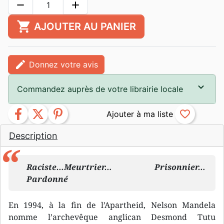
remove
add
shopping_cart
AJOUTER AU PANIER
edit
Donnez votre avis
Commandez auprès de votre librairie locale
facebook
twitter
pinterest
favorite_border
Description
Raciste…Meurtrier… Prisonnier…
Pardonné
En 1994, à la fin de l’Apartheid, Nelson Mandela
nomme l’archevêque anglican Desmond Tutu