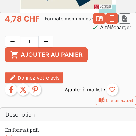
4,78 CHF
book_open
epub
pdf
Formats disponibles :
check
A télécharger
remove
add
shopping_cart
AJOUTER AU PANIER
edit
Donnez votre avis
facebook
twitter
pinterest
favorite_border
auto_stories
Lire un extrait
Description
En format pdf.