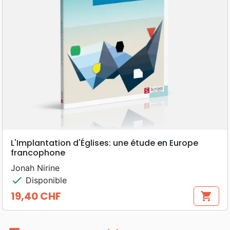
L'Implantation d'Églises: une étude en Europe
francophone
Jonah Nirine
check
Disponible
19,40 CHF
shopping_cart
Prix