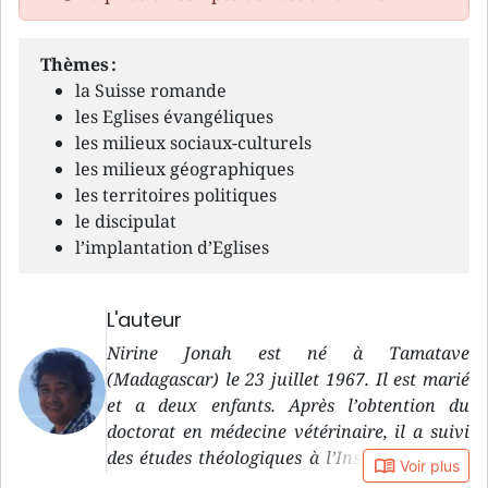
Thèmes :
la Suisse romande
les Eglises évangéliques
les milieux sociaux-culturels
les milieux géographiques
les territoires politiques
le discipulat
l’implantation d’Eglises
L'auteur
Nirine Jonah est né à Tamatave
(Madagascar) le 23 juillet 1967. Il est marié
et a deux enfants. Après l’obtention du
doctorat en médecine vétérinaire, il a suivi
des études théologiques à l’Institut Biblique
book_open
Voir plus
et Missionnaire Emmaüs, à Bienenberg