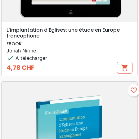
L'implantation d'Eglises: une étude en Europe
francophone
EBOOK
Jonah Nirine
check
A télécharger
4,78 CHF
shopping_cart
Prix
favorite_border