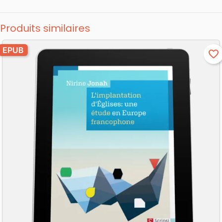
Produits similaires
EPUB
favorite_border