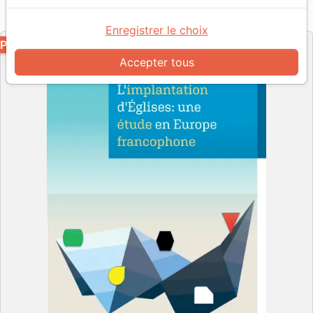
Référence
SCR2043-PDF
EAN
9782826095705
Scripsi
Editeur
Enregistrer le choix
PDF
Accepter tous