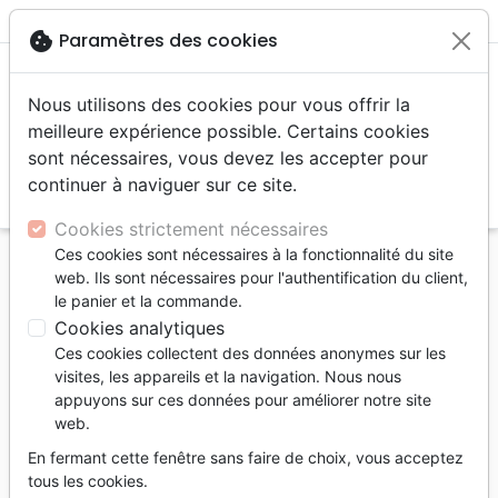
menu
shopping_cart
account_circle
cookie
Paramètres des cookies
Nous utilisons des cookies pour vous offrir la
meilleure expérience possible. Certains cookies
sont nécessaires, vous devez les accepter pour
continuer à naviguer sur ce site.
search
Reche
Cookies strictement nécessaires
Ces cookies sont nécessaires à la fonctionnalité du site
Accueil
Livres
Eglise
web. Ils sont nécessaires pour l'authentification du client,
Implantation d'Eglises: une étude en Europe
le panier et la commande.
francophone (L') - PDF
Cookies analytiques
Ces cookies collectent des données anonymes sur les
L'implantation d'Eglises: une étude en
visites, les appareils et la navigation. Nous nous
Europe francophone
appuyons sur ces données pour améliorer notre site
web.
- PDF
En fermant cette fenêtre sans faire de choix, vous acceptez
Auteur :
Jonah Nirine
tous les cookies.