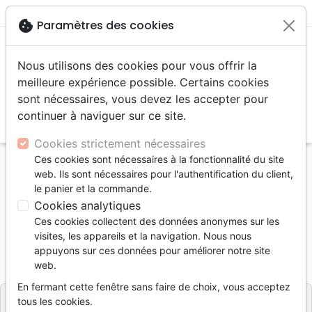
menu
shopping_cart
account_circle
cookie
Paramètres des cookies
Nous utilisons des cookies pour vous offrir la
meilleure expérience possible. Certains cookies
sont nécessaires, vous devez les accepter pour
continuer à naviguer sur ce site.
search
Reche
Cookies strictement nécessaires
Ces cookies sont nécessaires à la fonctionnalité du site
Accueil
Vidéos
Documentaires, reportages
web. Ils sont nécessaires pour l'authentification du client,
Billy Graham - Ein Mann und sein Auftrag DVD
le panier et la commande.
Cookies analytiques
Billy Graham - Ein Mann und sein
Ces cookies collectent des données anonymes sur les
Auftrag DVD
visites, les appareils et la navigation. Nous nous
appuyons sur ces données pour améliorer notre site
Référence
HAN210414
EAN
4010276404149
web.
Hänssler Verlag
Editeur
En fermant cette fenêtre sans faire de choix, vous acceptez
tous les cookies.