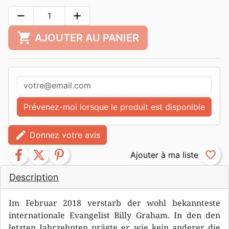
remove
add
shopping_cart
AJOUTER AU PANIER
Prévenez-moi lorsque le produit est disponible
edit
Donnez votre avis
facebook
twitter
pinterest
favorite_border
Description
Im Februar 2018 verstarb der wohl bekannteste
internationale Evangelist Billy Graham. In den den
letzten Jahrzehnten prägte er wie kein anderer die