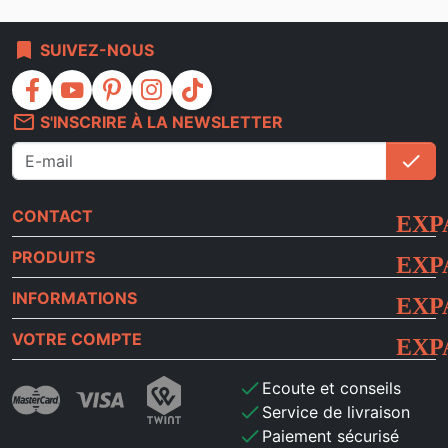
bookmark
SUIVEZ-NOUS
facebook
youtube
pinterest
instagram
tiktok
mail_outline
S'INSCRIRE À LA NEWSLETTER
check
S'i
CONTACT
PRODUITS
INFORMATIONS
VOTRE COMPTE
check
Ecoute et conseils
check
Service de livraison
check
Paiement sécurisé