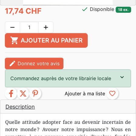
check
Disponible
17,74 CHF
18 ex.
remove
add
shopping_cart
AJOUTER AU PANIER
edit
Donnez votre avis
Commandez auprès de votre librairie locale
facebook
twitter
pinterest
favorite_border
Description
Quelle attitude adopter face au devenir incertain de
notre monde ? Avouer notre impuissance ? Nous en