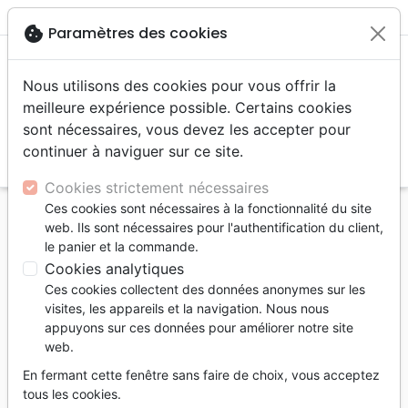
menu
shopping_cart
account_circle
cookie
Paramètres des cookies
Nous utilisons des cookies pour vous offrir la
meilleure expérience possible. Certains cookies
sont nécessaires, vous devez les accepter pour
continuer à naviguer sur ce site.
search
Reche
Cookies strictement nécessaires
Ces cookies sont nécessaires à la fonctionnalité du site
Accueil
Livres
Événements actuels
web. Ils sont nécessaires pour l'authentification du client,
Matin vient (Le) - L'actualité en question l'avenir en
le panier et la commande.
option
Cookies analytiques
Ces cookies collectent des données anonymes sur les
Le matin vient
visites, les appareils et la navigation. Nous nous
L'actualité en question l'avenir en option
appuyons sur ces données pour améliorer notre site
web.
Auteur :
Michel Wagner
En fermant cette fenêtre sans faire de choix, vous acceptez
Référence
EMP4042
EAN
9782356140425
tous les cookies.
Empreinte