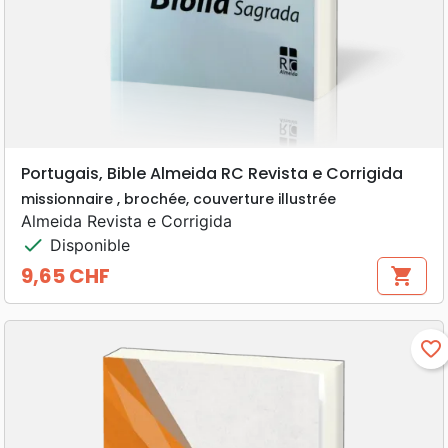
Portugais, Bible Almeida RC Revista e Corrigida
missionnaire , brochée, couverture illustrée
Almeida Revista e Corrigida
check
Disponible
9,65 CHF
shopping_cart
Prix
favorite_border