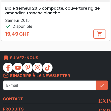
Bible Semeur 2015 compacte, couverture rigide
amandier, tranche blanche
Semeur 2015
check
Disponible
19,49 CHF
shopping_cart
Prix
bookmark
SUIVEZ-NOUS
facebook
youtube
pinterest
instagram
tiktok
mail_outline
S'INSCRIRE À LA NEWSLETTER
check
S'i
CONTACT
PRODUITS