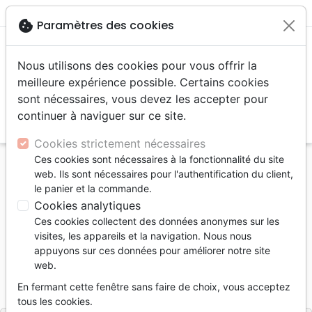
menu
shopping_cart
account_circle
cookie
Paramètres des cookies
Nous utilisons des cookies pour vous offrir la
meilleure expérience possible. Certains cookies
sont nécessaires, vous devez les accepter pour
continuer à naviguer sur ce site.
search
Reche
Cookies strictement nécessaires
Ces cookies sont nécessaires à la fonctionnalité du site
Accueil
Livres
Témoignages, biographies
web. Ils sont nécessaires pour l'authentification du client,
Il m'a donné un nom - Une vie après la rue
le panier et la commande.
Cookies analytiques
Il m'a donné un nom
Ces cookies collectent des données anonymes sur les
Une vie après la rue
visites, les appareils et la navigation. Nous nous
appuyons sur ces données pour améliorer notre site
Auteur :
Christine Galley
-
Anne Laurent
web.
Référence
PP6203
EAN
9782365262033
En fermant cette fenêtre sans faire de choix, vous acceptez
Première Partie
Editeur
tous les cookies.