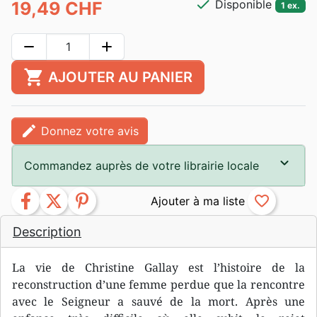
check
Disponible
19,49 CHF
1 ex.
remove
add
shopping_cart
AJOUTER AU PANIER
edit
Donnez votre avis
Commandez auprès de votre librairie locale
facebook
twitter
pinterest
favorite_border
Description
La vie de Christine Gallay est l’histoire de la
reconstruction d’une femme perdue que la rencontre
avec le Seigneur a sauvé de la mort. Après une