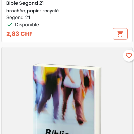
Bible Segond 21
brochée, papier recyclé
Segond 21
check
Disponible
2,83 CHF
shopping_cart
Prix
favorite_border