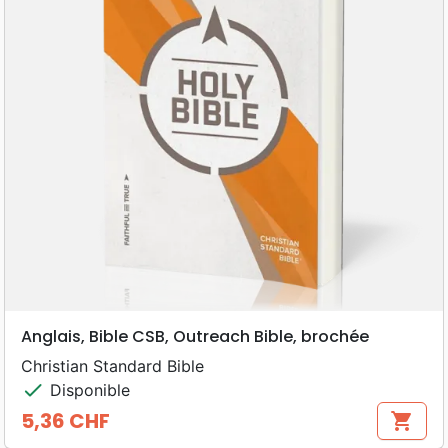
Anglais, Bible CSB, Outreach Bible, brochée
Christian Standard Bible
check
Disponible
5,36 CHF
shopping_cart
Prix