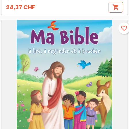
24,37 CHF
shopping_cart
Prix
favorite_border