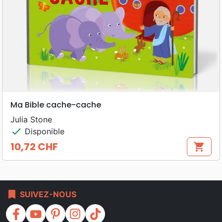
Ma Bible cache-cache
Julia Stone
check
Disponible
10,72 CHF
shopping_cart
Prix
bookmark
SUIVEZ-NOUS
facebook
youtube
pinterest
instagram
tiktok