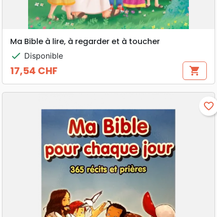
Ma Bible à lire, à regarder et à toucher
check
Disponible
17,54 CHF
shopping_cart
Prix
favorite_border