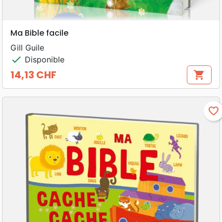
Ma Bible facile
Gill Guile
check
Disponible
14,13 CHF
shopping_cart
Prix
favorite_border