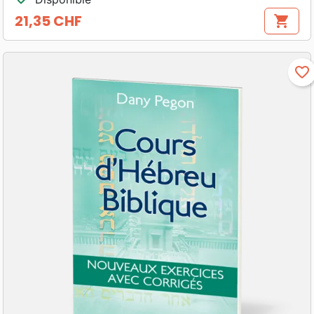
21,35 CHF
shopping_cart
Prix
favorite_border