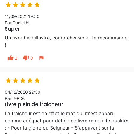





11/09/2021 19:50
Par Daniel H.
Super
Un livre bien illustré, compréhensible. Je recommande
!
thumb_up
thumb_down
flag
2
0





04/12/2020 22:39
Par J-R G.
Livre plein de fraicheur
La fraicheur est en effet le mot qui m'est apparu
comme adéquat pour définir ce livre rempli de qualités
: - Pour la gloire du Seigneur - S'appuyant sur la