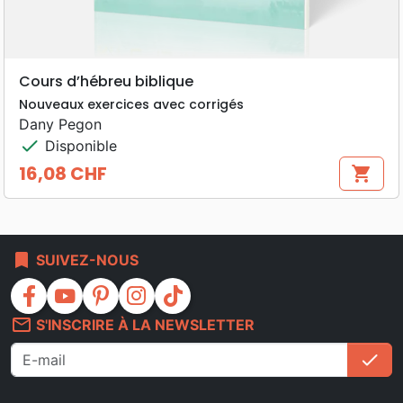
Cours d’hébreu biblique
Nouveaux exercices avec corrigés
Dany Pegon
check
Disponible
16,08 CHF
shopping_cart
Prix
bookmark
SUIVEZ-NOUS
facebook
youtube
pinterest
instagram
tiktok
mail_outline
S'INSCRIRE À LA NEWSLETTER
check
S'i