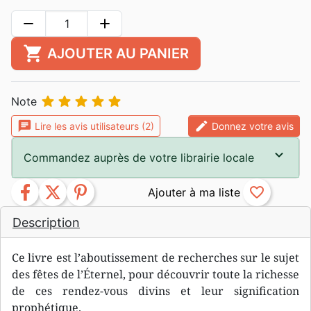
remove
add
shopping_cart
AJOUTER AU PANIER





Note
chat
edit
Lire les avis utilisateurs (2)
Donnez votre avis
Commandez auprès de votre librairie locale
facebook
twitter
pinterest
favorite_border
Description
Ce livre est l’aboutissement de recherches sur le sujet
des fêtes de l’Éternel, pour découvrir toute la richesse
de ces rendez-vous divins et leur signification
prophétique.