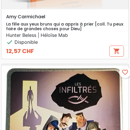
Amy Carmichael
La fille aux yeux bruns qui a appris à prier [coll. Tu peux
faire de grandes choses pour Dieu]
Hunter Beless | Héloïse Mab
check
Disponible
12,57 CHF
shopping_cart
Prix
favorite_border