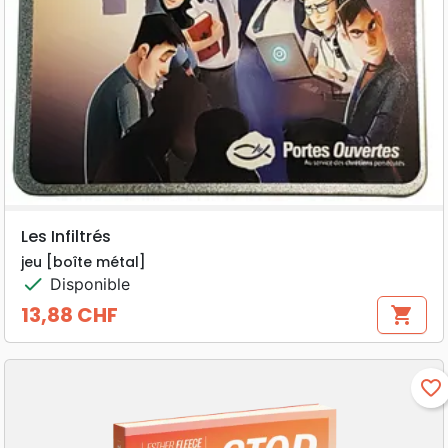
Les Infiltrés
jeu [boîte métal]
check
Disponible
13,88 CHF
shopping_cart
Prix
favorite_border