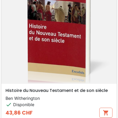
Histoire du Nouveau Testament et de son siècle
Ben Witherington
check
Disponible
43,86 CHF
shopping_cart
Prix