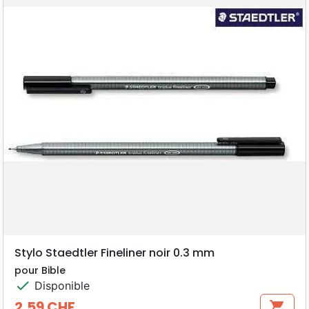
Stylo Staedtler Fineliner noir 0.3 mm
pour Bible
check
Disponible
2,59 CHF
shopping_cart