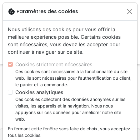
menu
shopping_cart
account_circle
cookie
Paramètres des cookies
Nous utilisons des cookies pour vous offrir la
meilleure expérience possible. Certains cookies
sont nécessaires, vous devez les accepter pour
continuer à naviguer sur ce site.
search
Reche
Cookies strictement nécessaires
Ces cookies sont nécessaires à la fonctionnalité du site
Accueil
Livres
Doctrine
Israël
web. Ils sont nécessaires pour l'authentification du client,
Fêtes de l'Éternel (Les)
le panier et la commande.
Cookies analytiques
Les Fêtes de l'Éternel
Ces cookies collectent des données anonymes sur les
Auteur :
Doris Lévi Alvarès
visites, les appareils et la navigation. Nous nous
appuyons sur ces données pour améliorer notre site
Référence
EMET4614
EAN
9791097546144
web.
Éditions Emeth
Editeur
En fermant cette fenêtre sans faire de choix, vous acceptez
tous les cookies.