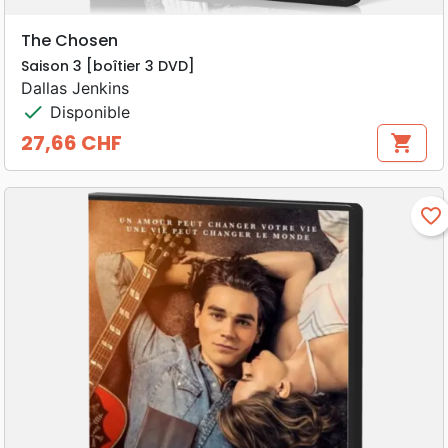
The Chosen
Saison 3 [boîtier 3 DVD]
Dallas Jenkins
check
Disponible
27,66 CHF
shopping_cart
Prix
favorite_border