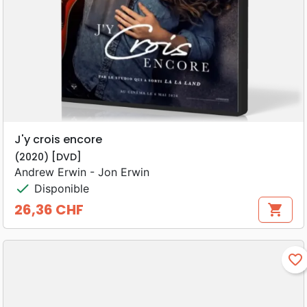
J'y crois encore
(2020) [DVD]
Andrew Erwin - Jon Erwin
check
Disponible
26,36 CHF
shopping_cart
Prix
favorite_border