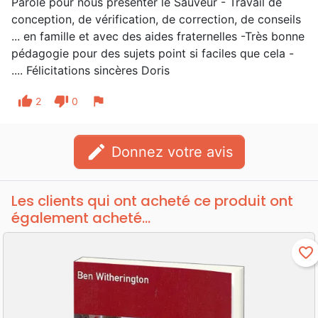
Parole pour nous présenter le Sauveur - Travail de
conception, de vérification, de correction, de conseils
... en famille et avec des aides fraternelles -Très bonne
pédagogie pour des sujets point si faciles que cela -
.... Félicitations sincères Doris
thumb_up
thumb_down
flag
2
0
edit
Donnez votre avis
Les clients qui ont acheté ce produit ont
également acheté...
favorite_border