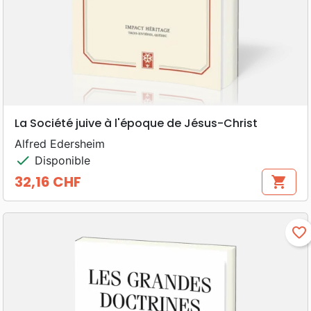
La Société juive à l'époque de Jésus-Christ
Alfred Edersheim
check
Disponible
32,16 CHF
shopping_cart
Prix
favorite_border