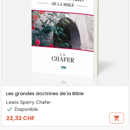
Les grandes doctrines de la Bible
Lewis Sperry Chafer
check
Disponible
22,32 CHF
shopping_cart
Prix