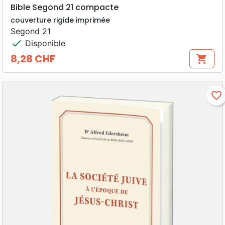
Bible Segond 21 compacte
couverture rigide imprimée
Segond 21
check
Disponible
8,28 CHF
shopping_cart
Prix
favorite_border