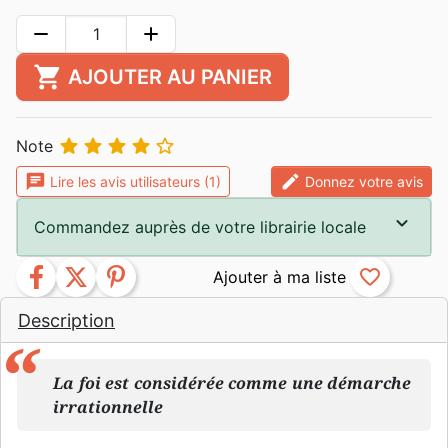
remove
add
shopping_cart
AJOUTER AU PANIER





Note
chat
edit
Lire les avis utilisateurs (1)
Donnez votre avis
Commandez auprès de votre librairie locale
facebook
twitter
pinterest
favorite_border
Description
La foi est considérée comme une démarche
irrationnelle