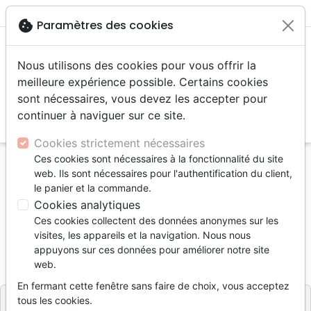
menu
shopping_cart
account_circle
cookie
Paramètres des cookies
Nous utilisons des cookies pour vous offrir la
meilleure expérience possible. Certains cookies
sont nécessaires, vous devez les accepter pour
continuer à naviguer sur ce site.
search
Reche
Cookies strictement nécessaires
Ces cookies sont nécessaires à la fonctionnalité du site
Accueil
Livres
Apologétique
web. Ils sont nécessaires pour l'authentification du client,
Évangiles sont-ils fiables ? (Les)
le panier et la commande.
Cookies analytiques
Les Évangiles sont-ils fiables ?
Ces cookies collectent des données anonymes sur les
Auteur :
Peter J. Williams
visites, les appareils et la navigation. Nous nous
appuyons sur ces données pour améliorer notre site
Référence
CLE3138
EAN
9782358431385
web.
Éditions Clé
Editeur
En fermant cette fenêtre sans faire de choix, vous acceptez
tous les cookies.