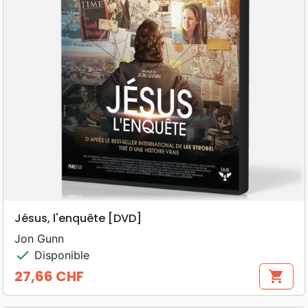
Jésus, l'enquête [DVD]
Jon Gunn
check
Disponible
27,66 CHF
shopping_cart
Prix