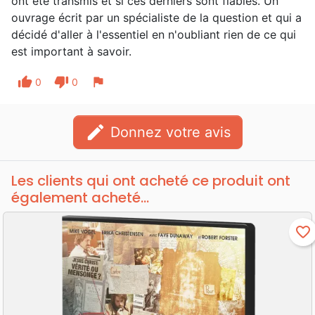
ont été transmis et si ces derniers sont fiables. Un
ouvrage écrit par un spécialiste de la question et qui a
décidé d'aller à l'essentiel en n'oubliant rien de ce qui
est important à savoir.
thumb_up
thumb_down
flag
0
0
edit
Donnez votre avis
Les clients qui ont acheté ce produit ont
également acheté...
favorite_border