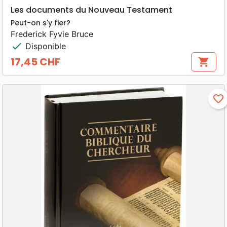
Les documents du Nouveau Testament
Peut-on s'y fier?
Frederick Fyvie Bruce
check
Disponible
17,45 CHF
shopping_cart
Prix
favorite_border