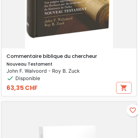
Commentaire biblique du chercheur
Nouveau Testament
John F. Walvoord - Roy B. Zuck
check
Disponible
63,35 CHF
shopping_cart
Prix
favorite_border