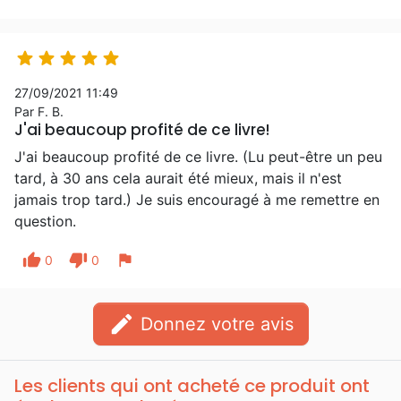





27/09/2021 11:49
Par F. B.
J'ai beaucoup profité de ce livre!
J'ai beaucoup profité de ce livre. (Lu peut-être un peu
tard, à 30 ans cela aurait été mieux, mais il n'est
jamais trop tard.) Je suis encouragé à me remettre en
question.
thumb_up
thumb_down
flag
0
0
edit
Donnez votre avis
Les clients qui ont acheté ce produit ont