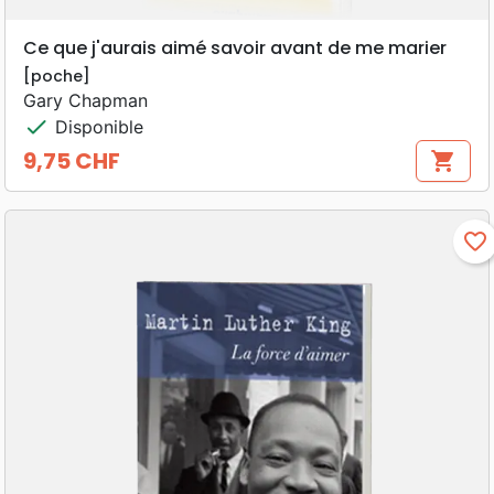
Ce que j'aurais aimé savoir avant de me marier
[poche]
Gary Chapman
check
Disponible
9,75 CHF
shopping_cart
Prix
favorite_border