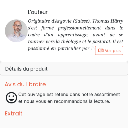
L'auteur
Originaire d'Argovie (Suisse), Thomas Härry
s'est formé professionnellement dans le
cadre d'un apprentissage, avant de se
tourner vers la théologie et le pastorat. Il est
passionné en particulier par l'enseignement
book_open
Voir plus
du Nouveau Testament et le le
développement de l'Eglise.
Détails du produit
Avis du libraire
mood
Cet ouvrage est retenu dans notre assortiment
et nous vous en recommandons la lecture.
Extrait