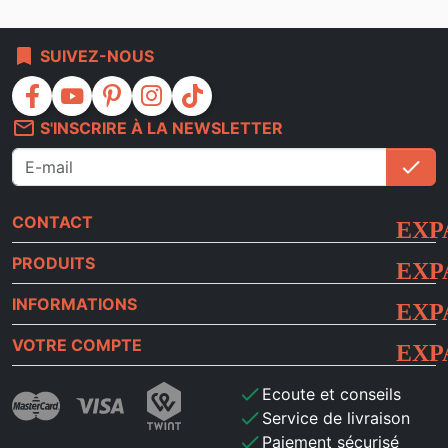
bookmark
SUIVEZ-NOUS
facebook
youtube
pinterest
instagram
tiktok
mail_outline
S'INSCRIRE À LA NEWSLETTER
check
S'i
CONTACT
PRODUITS
INFORMATIONS
VOTRE COMPTE
check
Ecoute et conseils
check
Service de livraison
check
Paiement sécurisé