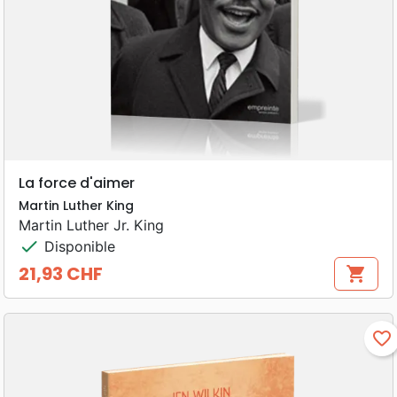
La force d'aimer
Martin Luther King
Martin Luther Jr. King
check
Disponible
21,93 CHF
shopping_cart
Prix
favorite_border