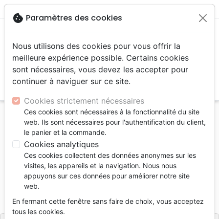
menu
shopping_cart
account_circle
cookie
Paramètres des cookies
Nous utilisons des cookies pour vous offrir la
meilleure expérience possible. Certains cookies
sont nécessaires, vous devez les accepter pour
continuer à naviguer sur ce site.
search
Reche
Cookies strictement nécessaires
Ces cookies sont nécessaires à la fonctionnalité du site
Accueil
Livres
Edification
Croissance spirituelle
web. Ils sont nécessaires pour l'authentification du client,
Art de tirer le meilleur parti de notre existence (L')
le panier et la commande.
Cookies analytiques
L'Art de tirer le meilleur parti de notre
Ces cookies collectent des données anonymes sur les
existence
visites, les appareils et la navigation. Nous nous
appuyons sur ces données pour améliorer notre site
Auteur :
Thomas Härry
web.
Référence
OUR2061
EAN
9782889130610
En fermant cette fenêtre sans faire de choix, vous acceptez
Ourania
Editeur
tous les cookies.