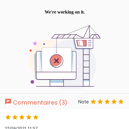
chat





Commentaires (3)
Note





27/09/2021 11:57