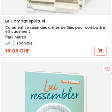
Le Combat spirituel
Comment se saisir des armes de Dieu pour combattre
efficacement
Paul Marsh
check
Disponible
16,08 CHF
shopping_cart
Prix
favorite_border