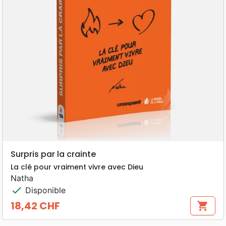
Surpris par la crainte
La clé pour vraiment vivre avec Dieu
Natha
check
Disponible
18,42 CHF
shopping_cart
Prix