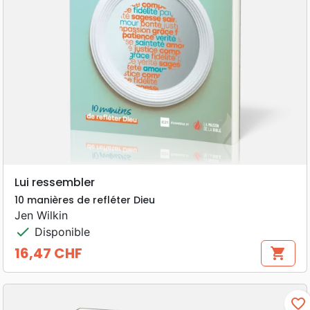
Lui ressembler
10 manières de refléter Dieu
Jen Wilkin
check
Disponible
16,47 CHF
shopping_cart
Prix
favorite_border