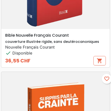
Bible Nouvelle Français Courant
couverture illustrée rigide, sans deutérocanoniques
Nouvelle Français Courant
check
Disponible
36,55 CHF
shopping_cart
Prix
favorite_border