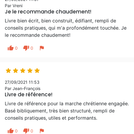
Par Vreni
Je le recommande chaudement!
Livre bien écrit, bien construit, édifiant, rempli de
conseils pratiques, qui m'a profondément touchée. Je
le recommande chaudement!
thumb_up
thumb_down
flag
0
0





27/09/2021 11:53
Par Jean-François
Livre de référence!
Livre de référence pour la marche chrétienne engagée.
Basé bibliquement, très bien structuré, rempli de
conseils pratiques, utiles et performants.
thumb_up
thumb_down
flag
0
0