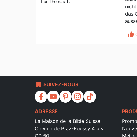
Par Thomas T.
nicht
das G
ausse
thumb_up
bookmark
SUIVEZ-NOUS
facebook
youtube
pinterest
instagram
tiktok
ADRESSE
PROD
La Maison de la Bible Suisse
Promo
Chemin de Praz-Roussy 4 bis
Nouve
CP 50
Meille