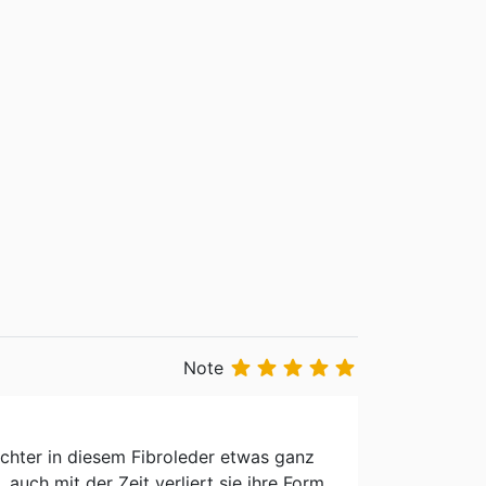





Note
chter in diesem Fibroleder etwas ganz
 auch mit der Zeit verliert sie ihre Form