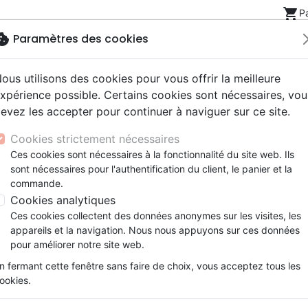
shopping_cart
P
okie
Paramètres des cookies
ous utilisons des cookies pour vous offrir la meilleure
Nouveautés
Bibles
Livres
eBooks
Jeunesse
xpérience possible. Certains cookies sont nécessaires, vou
evez les accepter pour continuer à naviguer sur ce site.
eaux Testaments
ine
lité
 ans
lations
ns animés
s
Etude biblique
Bandes dessinées
Découverte de la foi
Adolescents, jeunes
Rap, Hip-hop
Films, fiction
Jeux
d, Bible Schlachter 2000 d'étude - Fibrocuir, tranche or, gr
Cookies strictement nécessaires
ons
cation
e
2 ans
ry, Latino, Folk
gnement, conférences
elisation
Segond 21
Famille, couple
Méditations
Bibles jeunesse
Instrumental
Documentaires, reportage
Accessoires de Bible
Ces cookies sont nécessaires à la fonctionnalité du site web. Ils
iles
e
esse
ro
iels
Segond
Souffrance, Relation d'aide
Souffrance, Relation d'aide
Louange, Adoration
Papeterie
Allemand, Bible Schlachter 
sont nécessaires pour l'authentification du client, le panier et la
k
elisation
ue
esse
NEG
Santé
Psychologie
Hardrock, Métal
commande.
Fibrocuir, tranche or, grenat
cations
ts
le, Couple
l, Soul
Darby
Ethique, société, politique
Apologétique
Pop, Rock
Cookies analytiques
Version :
Schlachter 2000
ation
Événements actuels
Ces cookies collectent des données anonymes sur les visites, les
Référence
SCH255036
EAN
9782608253569
appareils et la navigation. Nous nous appuyons sur ces données
pour améliorer notre site web.
Description
Détails du produit
n fermant cette fenêtre sans faire de choix, vous acceptez tous les
ookies.
Diese volkstümliche, gut verständlic
zum Urtext und ihre seelsorgerliche