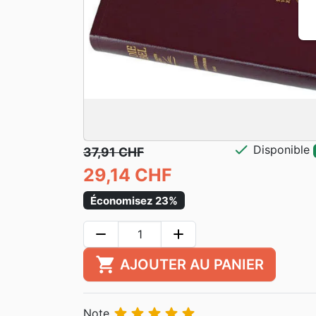
check
Disponible
37,91 CHF
29,14 CHF
Économisez 23%
remove
add
shopping_cart
AJOUTER AU PANIER





Note