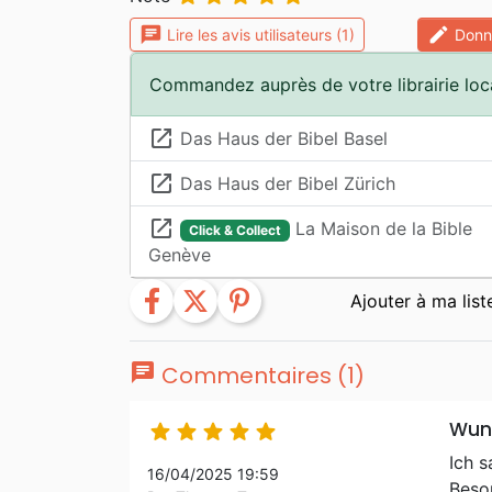
chat
edit
Lire les avis utilisateurs (1)
Donne
Commandez auprès de votre librairie loc
launch
Das Haus der Bibel Basel
launch
Das Haus der Bibel Zürich
launch
La Maison de la Bible
Click & Collect
Genève
facebook
twitter
pinterest
chat
Commentaires (1)
Wund





Ich 
16/04/2025 19:59
Beson