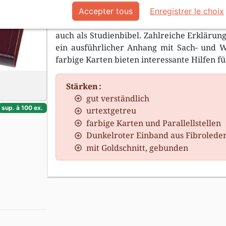
Accepter tous
Enregistrer le choix
Die Schlachter-Bibel eignet sich hervorrag
auch als Studienbibel. Zahlreiche Erklärun
ein ausführlicher Anhang mit Sach- und W
farbige Karten bieten interessante Hilfen fü
Stärken :
gut verständlich
sup. à 100 ex.
urtextgetreu
farbige Karten und Parallellstellen
Dunkelroter Einband aus Fibrolede
mit Goldschnitt, gebunden