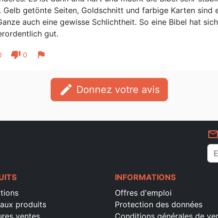
. Gelb getönte Seiten, Goldschnitt und farbige Karten sind
anze auch eine gewisse Schlichtheit. So eine Bibel hat siche
rordentlich gut.
thumb_down
flag
0
0
edit
Donnez votre avis
mail_outlin
UITS
INFORMATIONS
tions
Offres d'emploi
aux produits
Protection des données
ures ventes
Conditions générales de ve