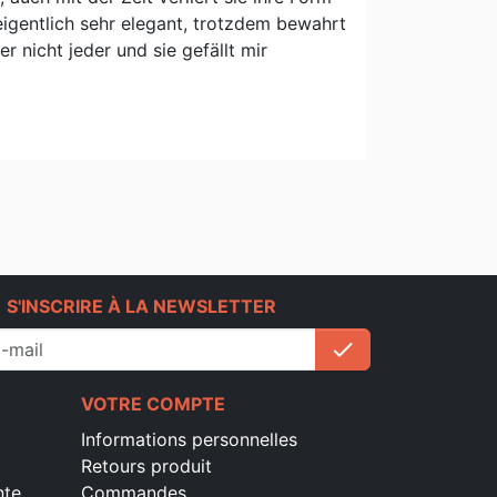
 eigentlich sehr elegant, trotzdem bewahrt
r nicht jeder und sie gefällt mir
e
S'INSCRIRE À LA NEWSLETTER
check
S'inscrire
VOTRE COMPTE
Informations personnelles
Retours produit
nte
Commandes