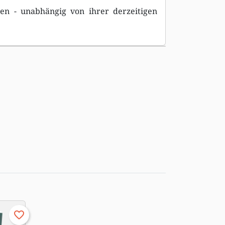
ten - unabhängig von ihrer derzeitigen
favorite_border