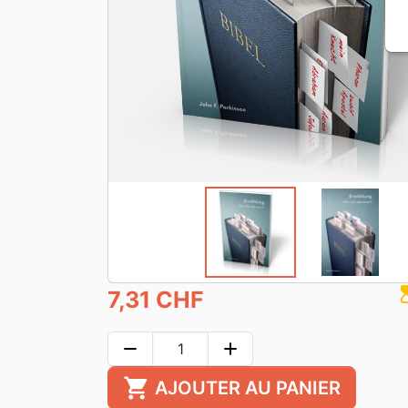
hourgla
7,31 CHF
remove
add
shopping_cart
AJOUTER AU PANIER