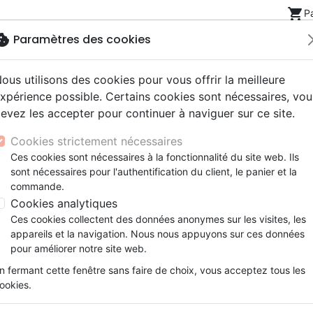
shopping_cart
P
okie
Paramètres des cookies
ous utilisons des cookies pour vous offrir la meilleure
Nouveautés
Bibles
Livres
eBooks
Jeunesse
xpérience possible. Certains cookies sont nécessaires, vou
evez les accepter pour continuer à naviguer sur ce site.
eaux Testaments
ine
lité
 ans
lations
ns animés
s
Etude biblique
Bandes dessinées
Découverte de la foi
Adolescents, jeunes
Rap, Hip-hop
Films, fiction
Jeux
Wer, wie und wozu?
Cookies strictement nécessaires
ons
cation
e
2 ans
ry, Latino, Folk
gnement, conférences
elisation
Segond 21
Famille, couple
Méditations
Bibles jeunesse
Instrumental
Documentaires, reportage
Accessoires de Bible
Ces cookies sont nécessaires à la fonctionnalité du site web. Ils
iles
e
esse
ro
iels
Segond
Souffrance, Relation d'aide
Souffrance, Relation d'aide
Louange, Adoration
Papeterie
Erwählung
sont nécessaires pour l'authentification du client, le panier et la
k
elisation
ue
esse
NEG
Santé
Psychologie
Hardrock, Métal
commande.
Wer, wie und wozu?
cations
ts
le, Couple
l, Soul
Darby
Ethique, société, politique
Apologétique
Pop, Rock
Cookies analytiques
Auteur :
John F. Parkinson
ation
Événements actuels
Ces cookies collectent des données anonymes sur les visites, les
Référence
CLKV1005
EAN
9783943175073
appareils et la navigation. Nous nous appuyons sur ces données
CLKV
CMV Christlicher Medienv
Editeur
&
pour améliorer notre site web.
Description
Détails du produit
n fermant cette fenêtre sans faire de choix, vous acceptez tous les
ookies.
Theologische Diskussionen vermitteln de