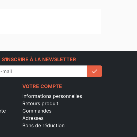
e
S'INSCRIRE À LA NEWSLETTER
check
S'inscrire
VOTRE COMPTE
Informations personnelles
Retours produit
nte
Commandes
Adresses
Bons de réduction