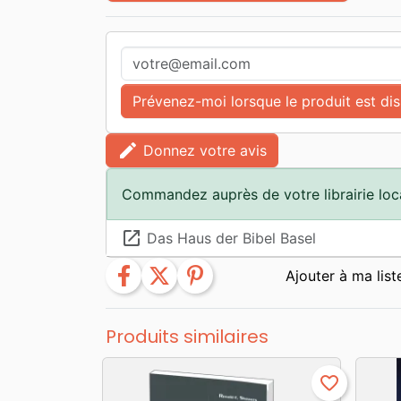
Prévenez-moi lorsque le produit est di
edit
Donnez votre avis
Commandez auprès de votre librairie loc
launch
Das Haus der Bibel Basel
facebook
twitter
pinterest
Produits similaires
favorite_border