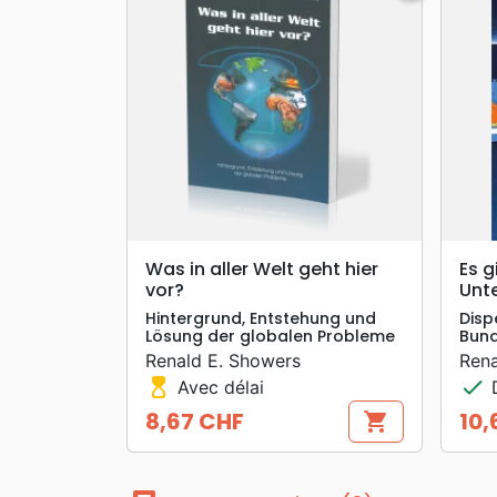
search
APERÇU RAPIDE
Was in aller Welt geht hier
Es g
vor?
Unt
Hintergrund, Entstehung und
Disp
Lösung der globalen Probleme
Bund
Renald E. Showers
Rena
hourglass_top
check
Avec délai
D
8,67 CHF
10,
shopping_cart
Prix
Prix