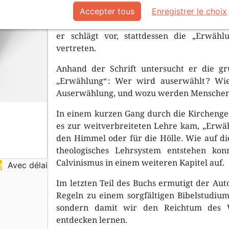
es nur zwei mögliche Positionen : Calvinis
Accepter tous
Enregistrer le choix
Der Autor dieses Buches bezeichnet dies be
er schlägt vor, stattdessen die „Erwäh
vertreten.
Anhand der Schrift untersucht er die gr
„Erwählung“ : Wer wird auserwählt ? Wi
Auserwählung, und wozu werden Menschen
In einem kurzen Gang durch die Kirchenges
es zur weitverbreiteten Lehre kam, „Erw
den Himmel oder für die Hölle. Wie auf di
theologisches Lehrsystem entstehen kon
Calvinismus in einem weiteren Kapitel auf.
ss_top
Avec délai
Im letzten Teil des Buchs ermutigt der Aut
Regeln zu einem sorgfältigen Bibelstudi
sondern damit wir den Reichtum des W
entdecken lernen.