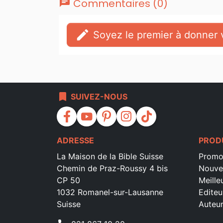
chat
Commentaires (0)
edit
Soyez le premier à donner v
bookmark
SUIVEZ-NOUS
facebook
youtube
pinterest
instagram
tiktok
ADRESSE
PROD
La Maison de la Bible Suisse
Promo
Chemin de Praz-Roussy 4 bis
Nouve
CP 50
Meille
1032 Romanel-sur-Lausanne
Editeu
Suisse
Auteu