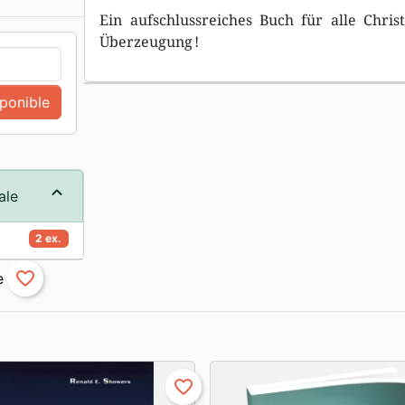
Ein aufschlussreiches Buch für alle Chris
Überzeugung !
sponible
ale
2 ex.
favorite_border
favorite_border