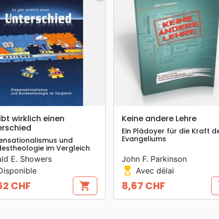
search
search
APERÇU RAPIDE
APERÇU RAPIDE
ibt wirklich einen
Keine andere Lehre
erschied
Ein Plädoyer für die Kraft d
Evangeliums
ensationalismus und
estheologie im Vergleich
ld E. Showers
John F. Parkinson
hourglass_top
isponible
Avec délai
62 CHF
8,67 CHF
shopping_cart
s
Prix