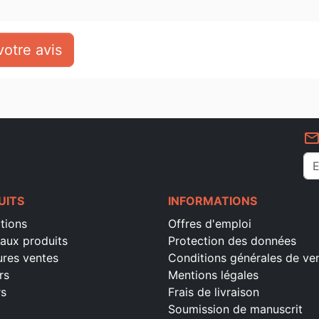
otre avis
mail_outlin
UITS
INFORMATIONS
tions
Offres d'emploi
aux produits
Protection des données
ures ventes
Conditions générales de ve
rs
Mentions légales
rs
Frais de livraison
Soumission de manuscrit