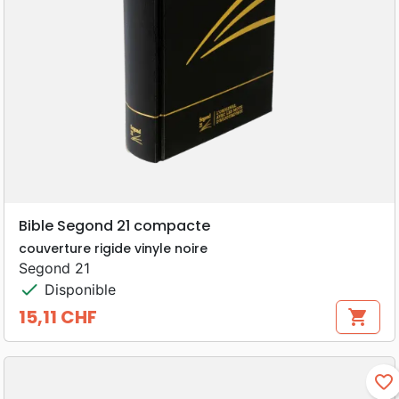
Bible Segond 21 compacte
couverture rigide vinyle noire
Segond 21
check
Disponible
15,11 CHF
shopping_cart
Prix
favorite_border