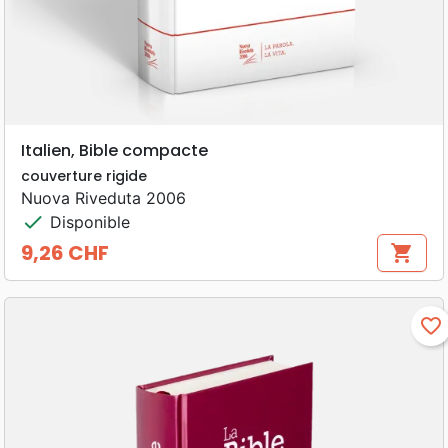
Italien, Bible compacte
couverture rigide
Nuova Riveduta 2006
check
Disponible
9,26 CHF
shopping_cart
Prix
favorite_border