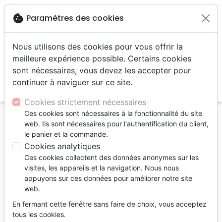
menu
shopping_cart
account_circle
cookie
Paramètres des cookies
Nous utilisons des cookies pour vous offrir la
meilleure expérience possible. Certains cookies
sont nécessaires, vous devez les accepter pour
continuer à naviguer sur ce site.
search
Reche
Cookies strictement nécessaires
Ces cookies sont nécessaires à la fonctionnalité du site
Accueil
Bibles
NEG
web. Ils sont nécessaires pour l'authentification du client,
Nouveau testament quadrilingue NEG,
le panier et la commande.
allemand/français/italien/anglais - couverture rigide,
Cookies analytiques
rouge
Ces cookies collectent des données anonymes sur les
visites, les appareils et la navigation. Nous nous
Nouveau testament quadrilingue
appuyons sur ces données pour améliorer notre site
NEG,
web.
allemand/français/italien/anglais
En fermant cette fenêtre sans faire de choix, vous acceptez
tous les cookies.
couverture rigide, rouge