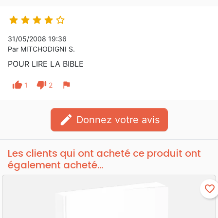





31/05/2008 19:36
Par MITCHODIGNI S.
POUR LIRE LA BIBLE
thumb_up
thumb_down
flag
1
2
edit
Donnez votre avis
Les clients qui ont acheté ce produit ont
également acheté...
favorite_border