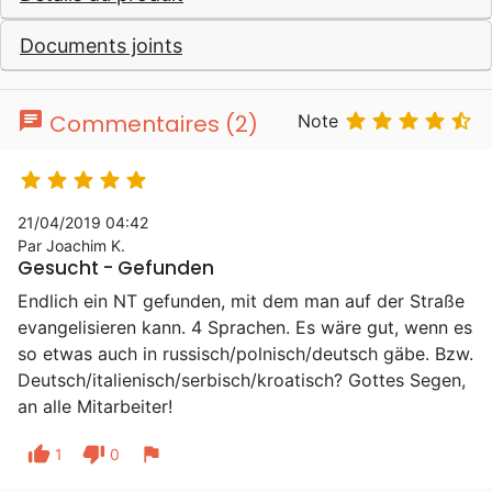
Documents joints
chat





Commentaires (2)
Note





21/04/2019 04:42
Par Joachim K.
Gesucht - Gefunden
Endlich ein NT gefunden, mit dem man auf der Straße
evangelisieren kann. 4 Sprachen. Es wäre gut, wenn es
so etwas auch in russisch/polnisch/deutsch gäbe. Bzw.
Deutsch/italienisch/serbisch/kroatisch? Gottes Segen,
an alle Mitarbeiter!
thumb_up
thumb_down
flag
1
0