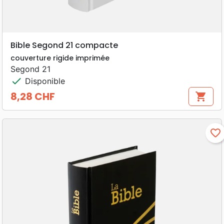
Bible Segond 21 compacte
couverture rigide imprimée
Segond 21
check
Disponible
8,28 CHF
shopping_cart
Prix
favorite_border