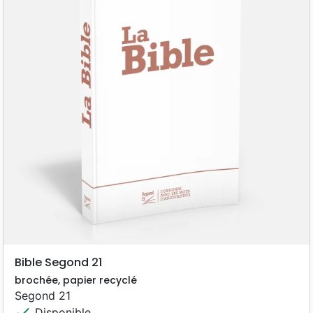
Bible Segond 21
brochée, papier recyclé
Segond 21
check
Disponible