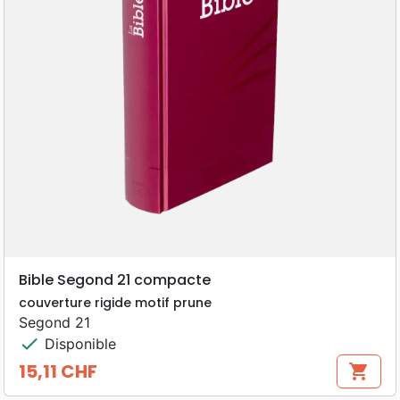
Bible Segond 21 compacte
couverture rigide motif prune
Segond 21
check
Disponible
15,11 CHF
shopping_cart
Prix