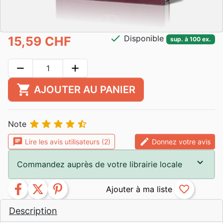
check
Disponible
15,59 CHF
sup. à 100 ex.
remove
add
shopping_cart
AJOUTER AU PANIER





Note
chat
edit
Lire les avis utilisateurs (2)
Donnez votre avis
Commandez auprès de votre librairie locale
facebook
twitter
pinterest
favorite_border
Description