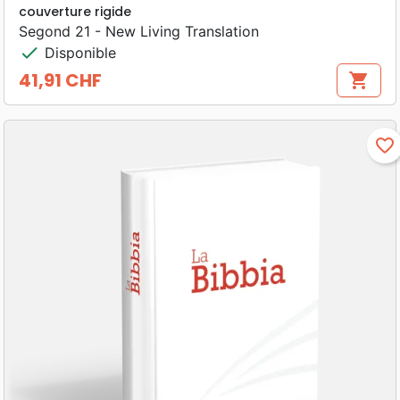
couverture rigide
Segond 21 - New Living Translation
check
Disponible
41,91 CHF
shopping_cart
Prix
favorite_border