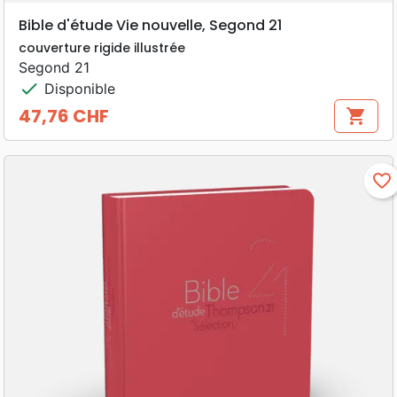
Bible d'étude Vie nouvelle, Segond 21
couverture rigide illustrée
Segond 21
check
Disponible
47,76 CHF
shopping_cart
Prix
favorite_border