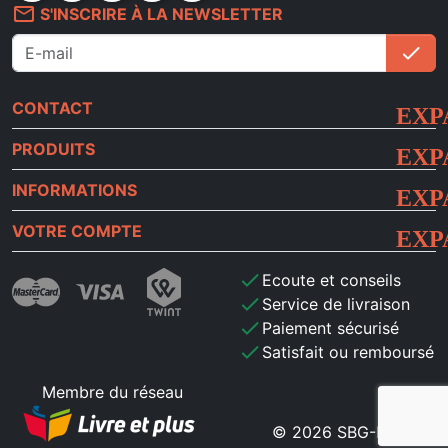
mail_outline
S'INSCRIRE À LA NEWSLETTER
check
S'i
CONTACT
PRODUITS
INFORMATIONS
VOTRE COMPTE
check
Ecoute et conseils
check
Service de livraison
check
Paiement sécurisé
check
Satisfait ou remboursé
Membre du réseau
© 2026 SBG-MB