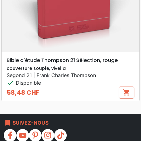
Bible d'étude Thompson 21 Sélection, rouge
couverture souple, vivella
Segond 21 | Frank Charles Thompson
check
Disponible
58,48 CHF
shopping_cart
Prix
bookmark
SUIVEZ-NOUS
facebook
youtube
pinterest
instagram
tiktok