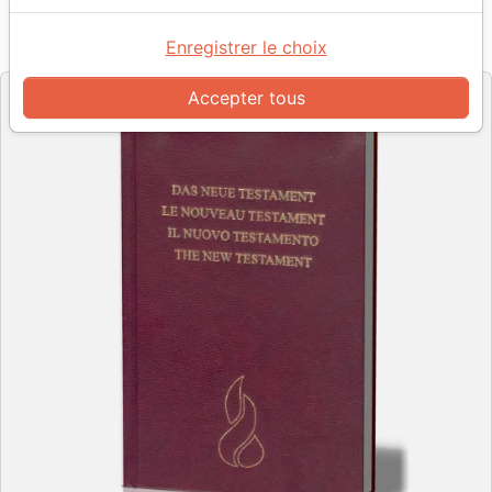
Référence
NEG66736
EAN
9782608667366
Enregistrer le choix
Société Biblique de Genève
Editeur
Accepter tous