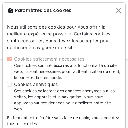
menu
shopping_cart
account_circle
cookie
Paramètres des cookies
Nous utilisons des cookies pour vous offrir la
meilleure expérience possible. Certains cookies
sont nécessaires, vous devez les accepter pour
continuer à naviguer sur ce site.
search
Reche
Cookies strictement nécessaires
Ces cookies sont nécessaires à la fonctionnalité du site
Accueil
Divers
Accessoires de Bible
web. Ils sont nécessaires pour l'authentification du client,
Étui pour Bible Schlachter 2000 édition de poche -
le panier et la commande.
Cuir de vachette, grain fin, bleu foncé
Cookies analytiques
Ces cookies collectent des données anonymes sur les
Étui pour Bible Schlachter 2000
visites, les appareils et la navigation. Nous nous
édition de poche
appuyons sur ces données pour améliorer notre site
web.
Cuir de vachette, grain fin, bleu foncé
En fermant cette fenêtre sans faire de choix, vous acceptez
Référence
BUEHNE255027-B
EAN
9990010375834
tous les cookies.
Christliche Buchhandlung Bühne
Editeur