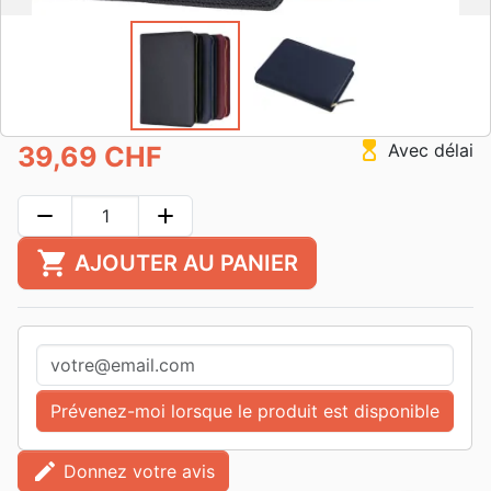
hourglass_top
Avec délai
39,69 CHF
remove
add
shopping_cart
AJOUTER AU PANIER
Prévenez-moi lorsque le produit est disponible
edit
Donnez votre avis