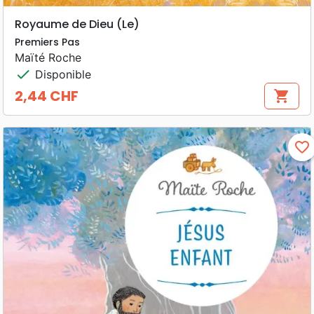
Royaume de Dieu (Le)
Premiers Pas
Maïté Roche
check
Disponible
2,44 CHF
shopping_cart
Prix
favorite_border