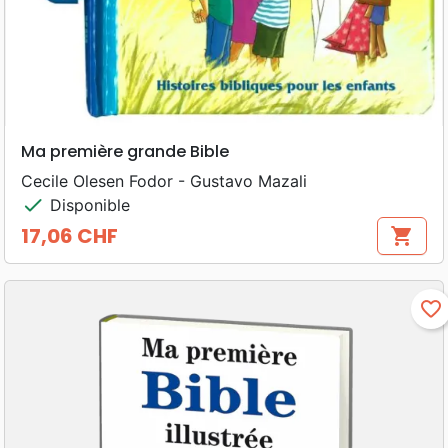
Ma première grande Bible
Cecile Olesen Fodor - Gustavo Mazali
check
Disponible
17,06 CHF
shopping_cart
Prix
favorite_border