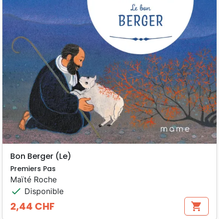
Bon Berger (Le)
Premiers Pas
Maïté Roche
check
Disponible
2,44 CHF
shopping_cart
Prix