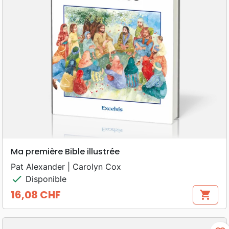
Ma première Bible illustrée
Pat Alexander | Carolyn Cox
check
Disponible
16,08 CHF
shopping_cart
Prix