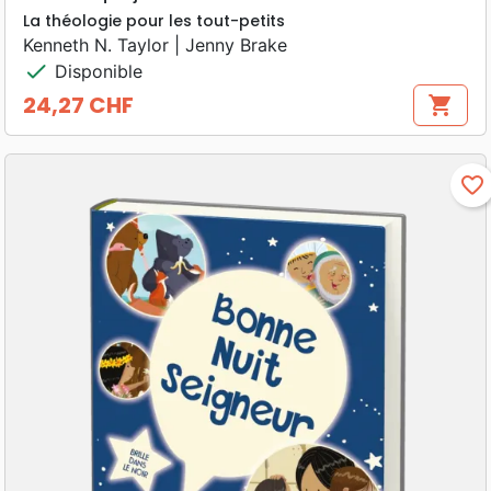
La théologie pour les tout-petits
Kenneth N. Taylor | Jenny Brake
check
Disponible
24,27 CHF
shopping_cart
Prix
favorite_border