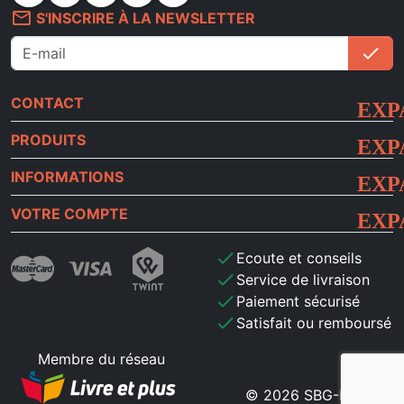
mail_outline
S'INSCRIRE À LA NEWSLETTER
check
S'i
CONTACT
PRODUITS
INFORMATIONS
VOTRE COMPTE
check
Ecoute et conseils
check
Service de livraison
check
Paiement sécurisé
check
Satisfait ou remboursé
Membre du réseau
© 2026 SBG-MB