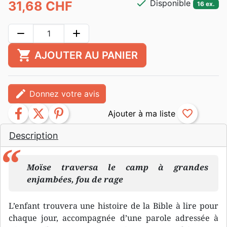
check
Disponible
31,68 CHF
16 ex.
remove
add
shopping_cart
AJOUTER AU PANIER
edit
Donnez votre avis
facebook
twitter
pinterest
favorite_border
Description
Moïse traversa le camp à grandes
enjambées, fou de rage
L’enfant trouvera une histoire de la Bible à lire pour
chaque jour, accompagnée d’une parole adressée à