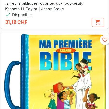
121 récits bibliques racontés aux tout-petits
Kenneth N. Taylor | Jenny Brake
check
Disponible
31,19 CHF
shopping_cart
Prix
favorite_border