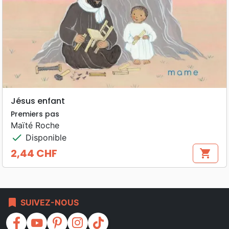
Jésus enfant
Premiers pas
Maïté Roche
check
Disponible
2,44 CHF
shopping_cart
Prix
bookmark
SUIVEZ-NOUS
facebook
youtube
pinterest
instagram
tiktok