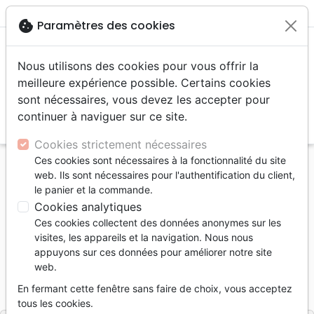
menu
shopping_cart
account_circle
cookie
Paramètres des cookies
Nous utilisons des cookies pour vous offrir la
meilleure expérience possible. Certains cookies
sont nécessaires, vous devez les accepter pour
continuer à naviguer sur ce site.
search
Reche
Cookies strictement nécessaires
Ces cookies sont nécessaires à la fonctionnalité du site
Accueil
Jeunesse
web. Ils sont nécessaires pour l'authentification du client,
Bible (La) - Histoires au fil des jours
le panier et la commande.
Cookies analytiques
La Bible
Ces cookies collectent des données anonymes sur les
Histoires au fil des jours
visites, les appareils et la navigation. Nous nous
appuyons sur ces données pour améliorer notre site
Auteur :
Mary Joslin
web.
Référence
EXL0046
EAN
9782755000467
En fermant cette fenêtre sans faire de choix, vous acceptez
Excelsis
Editeur
tous les cookies.