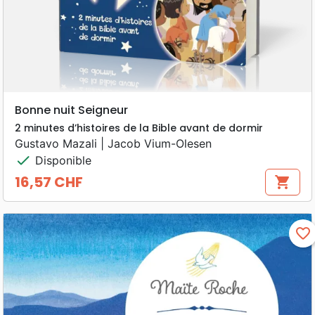
Bonne nuit Seigneur
2 minutes d’histoires de la Bible avant de dormir
Gustavo Mazali | Jacob Vium-Olesen
check
Disponible
16,57 CHF
shopping_cart
Prix
favorite_border