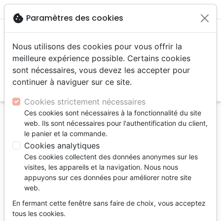
menu
shopping_cart
account_circle
cookie
Paramètres des cookies
Nous utilisons des cookies pour vous offrir la
meilleure expérience possible. Certains cookies
sont nécessaires, vous devez les accepter pour
continuer à naviguer sur ce site.
search
Reche
Cookies strictement nécessaires
Ces cookies sont nécessaires à la fonctionnalité du site
Accueil
Vidéos
Documentaires, reportages
web. Ils sont nécessaires pour l'authentification du client,
DVD - Patterns of Evidence - Auf der Suche nach
le panier et la commande.
den Spuren des Exodus
Cookies analytiques
Ces cookies collectent des données anonymes sur les
DVD - Patterns of Evidence
visites, les appareils et la navigation. Nous nous
Auf der Suche nach den Spuren des
appuyons sur ces données pour améliorer notre site
web.
Exodus
En fermant cette fenêtre sans faire de choix, vous acceptez
Auteur :
Tim Mahoney
tous les cookies.