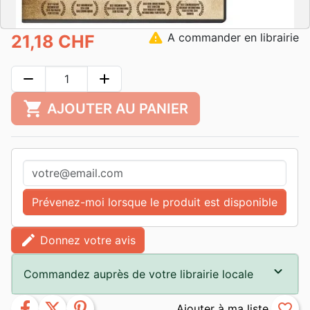
warning
A commander en librairie
21,18 CHF
remove
add
shopping_cart
AJOUTER AU PANIER
Prévenez-moi lorsque le produit est disponible
edit
Donnez votre avis
Commandez auprès de votre librairie locale
facebook
twitter
pinterest
favorite_border