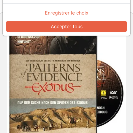
Référence
BRU447663
EAN
9783942540537
Inner Cube
Editeur
Enregistrer le choix
Accepter tous