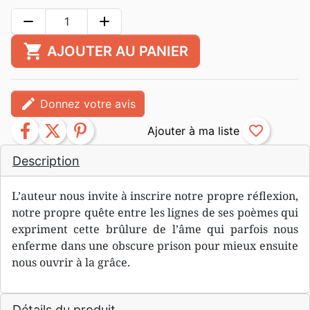
remove
add
shopping_cart
AJOUTER AU PANIER
edit
Donnez votre avis
facebook
twitter
pinterest
favorite_border
Description
L’auteur nous invite à inscrire notre propre réflexion,
notre propre quête entre les lignes de ses poèmes qui
expriment cette brûlure de l’âme qui parfois nous
enferme dans une obscure prison pour mieux ensuite
nous ouvrir à la grâce.
Détails du produit