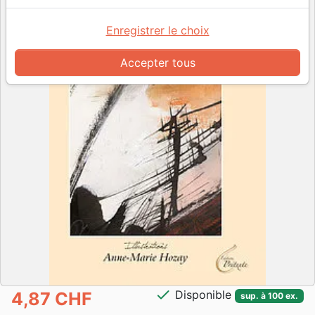
Enregistrer le choix
Accepter tous
check
Disponible
4,87 CHF
sup. à 100 ex.