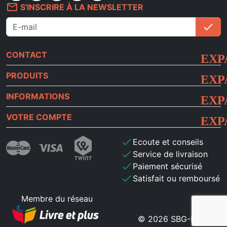
mail_outline
S'INSCRIRE À LA NEWSLETTER
check
S'i
CONTACT
PRODUITS
INFORMATIONS
VOTRE COMPTE
check
Ecoute et conseils
check
Service de livraison
check
Paiement sécurisé
check
Satisfait ou remboursé
Membre du réseau
© 2026 SBG-MB