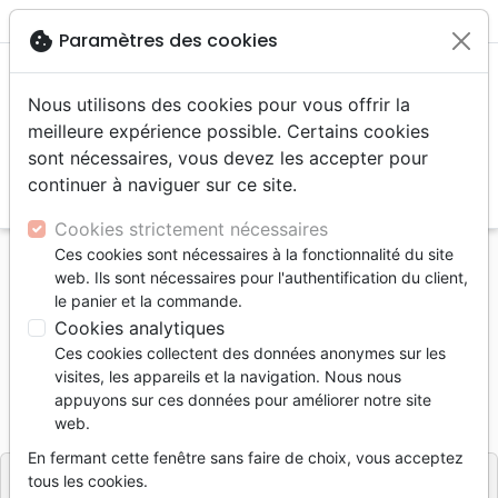
menu
shopping_cart
account_circle
cookie
Paramètres des cookies
Nous utilisons des cookies pour vous offrir la
meilleure expérience possible. Certains cookies
sont nécessaires, vous devez les accepter pour
continuer à naviguer sur ce site.
search
Reche
Cookies strictement nécessaires
Ces cookies sont nécessaires à la fonctionnalité du site
Accueil
Livres
Méditations
Frates
web. Ils sont nécessaires pour l'authentification du client,
le panier et la commande.
Frates
Cookies analytiques
Auteur :
Pascal Scheidegger
| Illustrateur :
Ces cookies collectent des données anonymes sur les
Anne-Marie Hozay
visites, les appareils et la navigation. Nous nous
appuyons sur ces données pour améliorer notre site
Référence
PRET6532
EAN
9782940565320
web.
Éditions Prétexte
Editeur
En fermant cette fenêtre sans faire de choix, vous acceptez
tous les cookies.