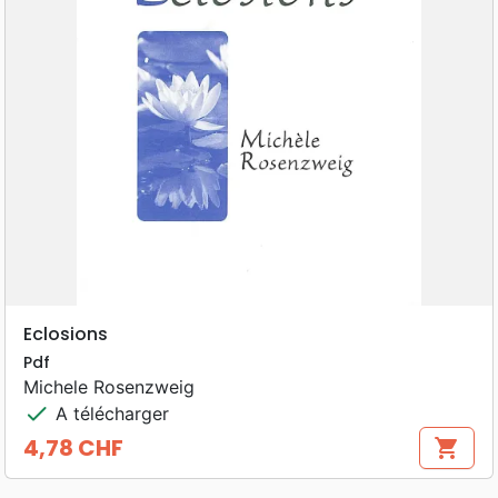
Eclosions
Pdf
Michele Rosenzweig
check
A télécharger
4,78 CHF
shopping_cart
Prix