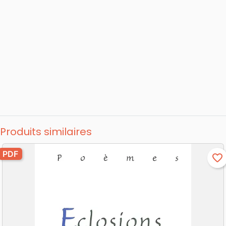
Produits similaires
PDF
favorite_border