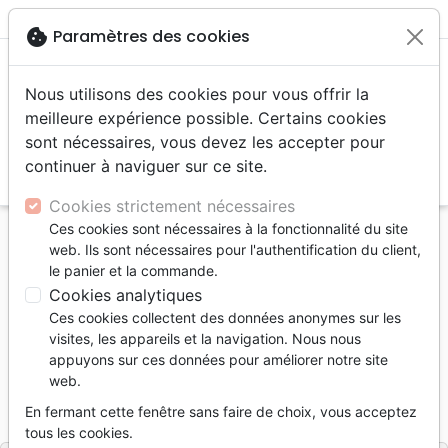
menu
shopping_cart
account_circle
cookie
Paramètres des cookies
Nous utilisons des cookies pour vous offrir la
meilleure expérience possible. Certains cookies
sont nécessaires, vous devez les accepter pour
continuer à naviguer sur ce site.
search
Reche
Cookies strictement nécessaires
Ces cookies sont nécessaires à la fonctionnalité du site
Accueil
Livres
Livres cadeaux
web. Ils sont nécessaires pour l'authentification du client,
Eclosions - Ebook
le panier et la commande.
Cookies analytiques
Eclosions
Ces cookies collectent des données anonymes sur les
Ebook
visites, les appareils et la navigation. Nous nous
appuyons sur ces données pour améliorer notre site
Auteur :
Michele Rosenzweig
web.
Référence
MB3371-EPUB
EAN
9782826000839
En fermant cette fenêtre sans faire de choix, vous acceptez
La Maison de la Bible
Editeur
tous les cookies.