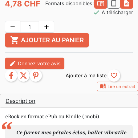
4,78 CHF
book_open
epub
pdf
Formats disponibles :
check
A télécharger
remove
add
shopping_cart
AJOUTER AU PANIER
edit
Donnez votre avis
facebook
twitter
pinterest
favorite_border
auto_stories
Lire un extrait
Description
eBook en format ePub ou Kindle (.mobi).
Ce furent mes pétales éclos, ballet vibratile