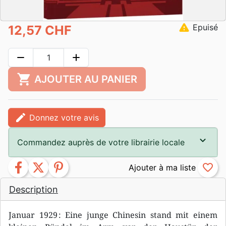
warning
Epuisé
12,57 CHF
remove
add
shopping_cart
AJOUTER AU PANIER
edit
Donnez votre avis
Commandez auprès de votre librairie locale
facebook
twitter
pinterest
favorite_border
Description
Januar 1929 : Eine junge Chinesin stand mit einem