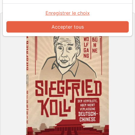
Référence
CLV256757
EAN
9783866997578
CLV
Editeur
Enregistrer le choix
Accepter tous