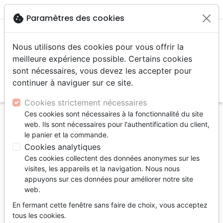
menu
shopping_cart
account_circle
cookie
Paramètres des cookies
Nous utilisons des cookies pour vous offrir la
meilleure expérience possible. Certains cookies
sont nécessaires, vous devez les accepter pour
continuer à naviguer sur ce site.
search
Reche
Cookies strictement nécessaires
Ces cookies sont nécessaires à la fonctionnalité du site
Accueil
Livres
Témoignages, biographies
web. Ils sont nécessaires pour l'authentification du client,
Siegfried Koll - Der verfolgte, aber nicht verlassene
le panier et la commande.
Deutsch-Chinese
Cookies analytiques
Ces cookies collectent des données anonymes sur les
Siegfried Koll
visites, les appareils et la navigation. Nous nous
Der verfolgte, aber nicht verlassene
appuyons sur ces données pour améliorer notre site
web.
Deutsch-Chinese
En fermant cette fenêtre sans faire de choix, vous acceptez
Auteur :
Wolfgang Bühne
tous les cookies.