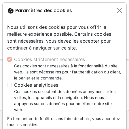
menu
shopping_cart
account_circle
cookie
Paramètres des cookies
Nous utilisons des cookies pour vous offrir la
meilleure expérience possible. Certains cookies
sont nécessaires, vous devez les accepter pour
continuer à naviguer sur ce site.
search
Reche
Cookies strictement nécessaires
Ces cookies sont nécessaires à la fonctionnalité du site
Accueil
Livres
Livres cadeaux
Album
web. Ils sont nécessaires pour l'authentification du client,
Naissance de Christ (La)
le panier et la commande.
Cookies analytiques
La naissance de Christ
Ces cookies collectent des données anonymes sur les
Référence
MB3330
EAN
9782826033301
visites, les appareils et la navigation. Nous nous
La Maison de la Bible
appuyons sur ces données pour améliorer notre site
Editeur
web.
En fermant cette fenêtre sans faire de choix, vous acceptez
tous les cookies.