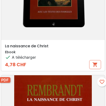
La naissance de Christ
Ebook
check
A télécharger
4,78 CHF
shopping_cart
Prix
PDF
favorite_border