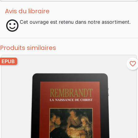
Avis du libraire
sentiment_satisfied
Cet ouvrage est retenu dans notre assortiment.
Produits similaires
EPUB
favorite_border