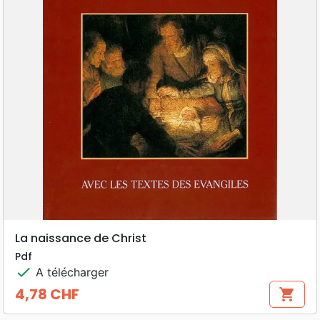
La naissance de Christ
Pdf
check
A télécharger
4,78 CHF
shopping_cart
Prix