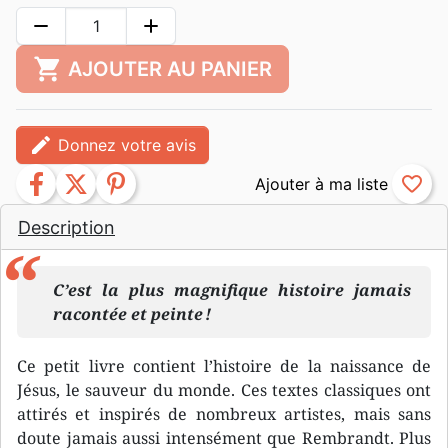
remove
add
shopping_cart
AJOUTER AU PANIER
edit
Donnez votre avis
facebook
twitter
pinterest
favorite_border
Description
C’est la plus magnifique histoire jamais
racontée et peinte !
Ce petit livre contient l’histoire de la naissance de
Jésus, le sauveur du monde. Ces textes classiques ont
attirés et inspirés de nombreux artistes, mais sans
doute jamais aussi intensément que Rembrandt. Plus