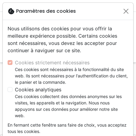
menu
shopping_cart
account_circle
cookie
Paramètres des cookies
Nous utilisons des cookies pour vous offrir la
meilleure expérience possible. Certains cookies
sont nécessaires, vous devez les accepter pour
continuer à naviguer sur ce site.
search
Reche
Cookies strictement nécessaires
Ces cookies sont nécessaires à la fonctionnalité du site
Accueil
Livres
Témoignages, biographies
web. Ils sont nécessaires pour l'authentification du client,
Shannon - combat pour la vie - Pdf
le panier et la commande.
Cookies analytiques
Shannon
Ces cookies collectent des données anonymes sur les
combat pour la vie - Pdf
visites, les appareils et la navigation. Nous nous
appuyons sur ces données pour améliorer notre site
Auteur :
Damaris Kofmehl
web.
Référence
MB3432-PDF
EAN
9782826098553
En fermant cette fenêtre sans faire de choix, vous acceptez
La Maison de la Bible
Editeur
tous les cookies.