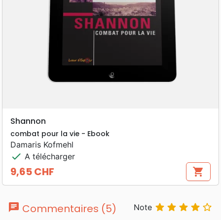
Shannon
combat pour la vie - Ebook
Damaris Kofmehl
check
A télécharger
9,65 CHF
shopping_cart
Prix
chat





Commentaires (5)
Note