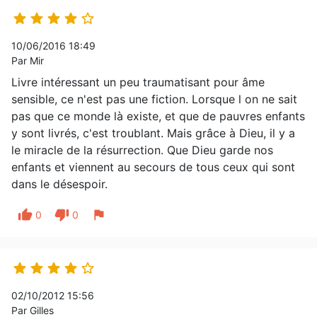





10/06/2016 18:49
Par Mir
Livre intéressant un peu traumatisant pour âme
sensible, ce n'est pas une fiction. Lorsque l on ne sait
pas que ce monde là existe, et que de pauvres enfants
y sont livrés, c'est troublant. Mais grâce à Dieu, il y a
le miracle de la résurrection. Que Dieu garde nos
enfants et viennent au secours de tous ceux qui sont
dans le désespoir.
thumb_up
thumb_down
flag
0
0





02/10/2012 15:56
Par Gilles