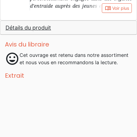
d’entraide auprès des jeunes et enfants des
book_open
Voir plus
rues.
Détails du produit
Avis du libraire
mood
Cet ouvrage est retenu dans notre assortiment
et nous vous en recommandons la lecture.
Extrait