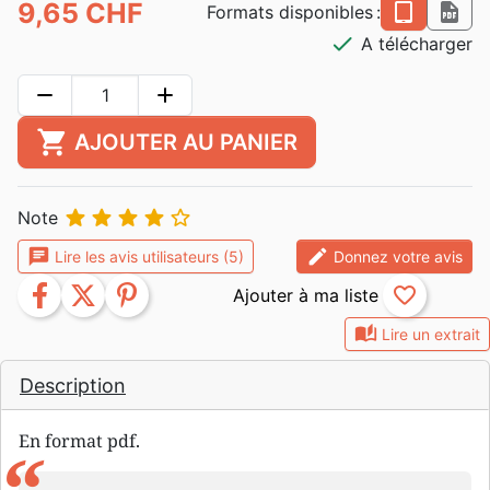
9,65 CHF
epub
pdf
Formats disponibles :
check
A télécharger
remove
add
shopping_cart
AJOUTER AU PANIER





Note
chat
edit
Lire les avis utilisateurs (5)
Donnez votre avis
facebook
twitter
pinterest
favorite_border
auto_stories
Lire un extrait
Description
En format pdf.