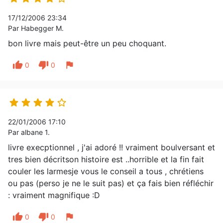
17/12/2006 23:34
Par Habegger M.
bon livre mais peut-être un peu choquant.
thumb_up
thumb_down
flag
0
0





22/01/2006 17:10
Par albane 1.
livre execptionnel , j'ai adoré !! vraiment boulversant et
tres bien décritson histoire est ..horrible et la fin fait
couler les larmesje vous le conseil a tous , chrétiens
ou pas (perso je ne le suit pas) et ça fais bien réfléchir
: vraiment magnifique :D
thumb_up
thumb_down
flag
0
0