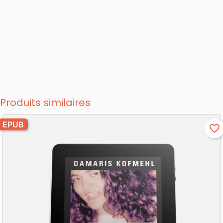
Produits similaires
EPUB
favorite_border