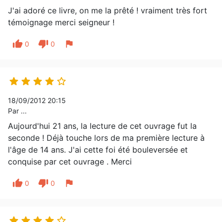
J'ai adoré ce livre, on me la prêté ! vraiment très fort
témoignage merci seigneur !
thumb_up
thumb_down
flag
0
0





18/09/2012 20:15
Par ...
Aujourd'hui 21 ans, la lecture de cet ouvrage fut la
seconde ! Déjà touche lors de ma première lecture à
l'âge de 14 ans. J'ai cette foi été bouleversée et
conquise par cet ouvrage . Merci
thumb_up
thumb_down
flag
0
0




