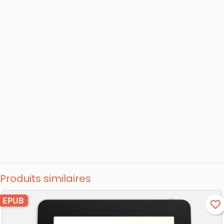
Produits similaires
EPUB
favorite_border