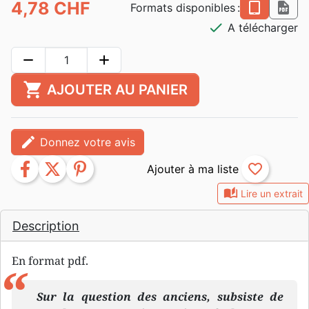
4,78 CHF
epub
pdf
Formats disponibles :
check
A télécharger
remove
add
shopping_cart
AJOUTER AU PANIER
edit
Donnez votre avis
facebook
twitter
pinterest
favorite_border
auto_stories
Lire un extrait
Description
En format pdf.
Sur la question des anciens, subsiste de