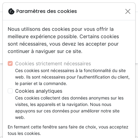
menu
shopping_cart
account_circle
cookie
Paramètres des cookies
Nous utilisons des cookies pour vous offrir la
meilleure expérience possible. Certains cookies
sont nécessaires, vous devez les accepter pour
continuer à naviguer sur ce site.
search
Reche
Cookies strictement nécessaires
Ces cookies sont nécessaires à la fonctionnalité du site
Accueil
eBooks
Doctrine
web. Ils sont nécessaires pour l'authentification du client,
Anciens au service de l'Église (Les) - Pdf
le panier et la commande.
Cookies analytiques
Les Anciens au service de l'Église
Ces cookies collectent des données anonymes sur les
Pdf
visites, les appareils et la navigation. Nous nous
appuyons sur ces données pour améliorer notre site
Auteur :
Gilbert Presle
web.
Référence
MB3391-PDF
EAN
9782826098706
En fermant cette fenêtre sans faire de choix, vous acceptez
La Maison de la Bible
Editeur
tous les cookies.