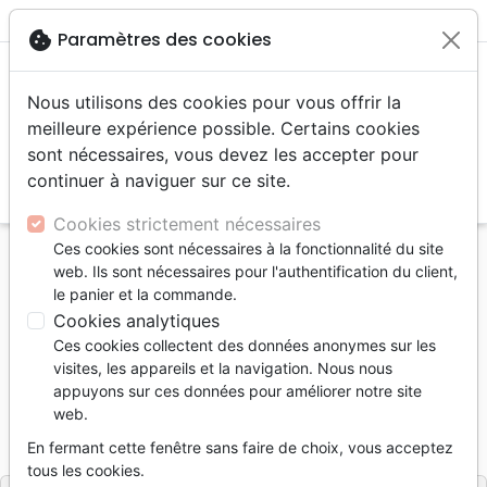
menu
shopping_cart
account_circle
cookie
Paramètres des cookies
Nous utilisons des cookies pour vous offrir la
meilleure expérience possible. Certains cookies
sont nécessaires, vous devez les accepter pour
continuer à naviguer sur ce site.
search
Reche
Cookies strictement nécessaires
Ces cookies sont nécessaires à la fonctionnalité du site
Accueil
Jeunesse
web. Ils sont nécessaires pour l'authentification du client,
Bible en bandes dessinées (La) - Édition revue et
le panier et la commande.
augmentée
Cookies analytiques
Ces cookies collectent des données anonymes sur les
La Bible en bandes dessinées
visites, les appareils et la navigation. Nous nous
Édition revue et augmentée
appuyons sur ces données pour améliorer notre site
web.
Référence
LLBF1743
EAN
9782850317439
En fermant cette fenêtre sans faire de choix, vous acceptez
Ligue pour la Lecture de la Bible France
Editeur
tous les cookies.