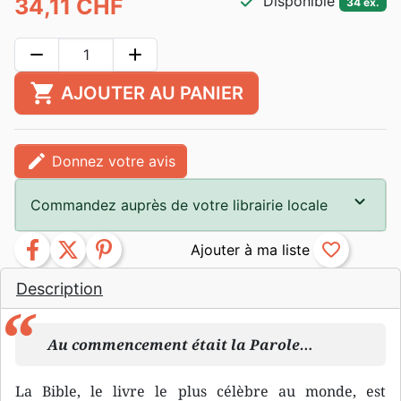
check
Disponible
34,11 CHF
34 ex.
remove
add
shopping_cart
AJOUTER AU PANIER
edit
Donnez votre avis
Commandez auprès de votre librairie locale
facebook
twitter
pinterest
favorite_border
Description
Au commencement était la Parole…
La Bible, le livre le plus célèbre au monde, est