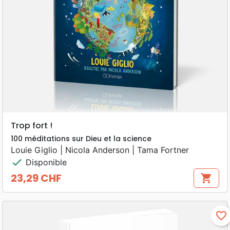
Trop fort !
100 méditations sur Dieu et la science
Louie Giglio | Nicola Anderson | Tama Fortner
check
Disponible
23,29 CHF
shopping_cart
Prix
favorite_border