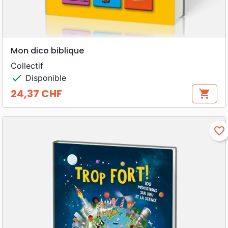
Mon dico biblique
Collectif
check
Disponible
24,37 CHF
shopping_cart
Prix
favorite_border