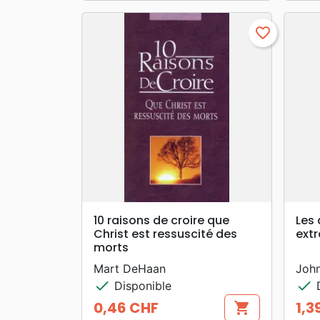
favorite_border
search
APERÇU RAPIDE
10 raisons de croire que
Les
Christ est ressuscité des
extr
morts
Mart DeHaan
Joh
check
check
Disponible
D
0,46 CHF
1,3
shopping_cart
Prix
Prix