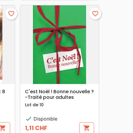
favorite_border
favorite_border
search
APERÇU RAPIDE
t 8
C'est Noël ! Bonne nouvelle ?
-Traité pour adultes
Lot de 10
check
Disponible
1,11 CHF
hopping_cart
shopping_cart
Prix