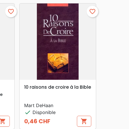
favorite_border
favorite_border
search
APERÇU RAPIDE
10 raisons de croire à la Bible
le
Mart DeHaan
check
Disponible
0,46 CHF
hopping_cart
shopping_cart
Prix