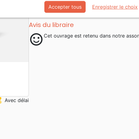
foi.
Accepter tous
Enregistrer le choix
Avis du libraire
sentiment_satisfied
Cet ouvrage est retenu dans notre assor
ss_top
Avec délai