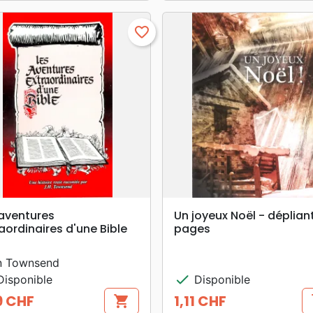
favorite_border
search
search
APERÇU RAPIDE
APERÇU RAPIDE
 aventures
Un joyeux Noël - déplian
aordinaires d'une Bible
pages
n Townsend
check
isponible
Disponible
9 CHF
1,11 CHF
shopping_cart
s
Prix