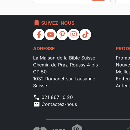
bookmark
SUIVEZ-NOUS
facebook
youtube
pinterest
instagram
tiktok
ADRESSE
PROD
La Maison de la Bible Suisse
Promo
Chemin de Praz-Roussy 4 bis
Nouve
CP 50
Meille
1032 Romanel-sur-Lausanne
Editeu
Suisse
Auteu
phone
021 867 10 20
mail
Contactez-nous
che