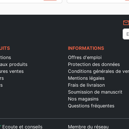
mail_outlin
UITS
INFORMATIONS
tions
Offres d'emploi
aux produits
Protection des données
ures ventes
Conditions générales de ve
rs
Mentions légales
rs
Frais de livraison
Soumission de manuscrit
Nos magasins
Questions fréquentes
ck
Ecoute et conseils
Membre du réseau