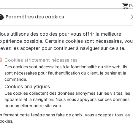
shopping_cart
P
okie
Paramètres des cookies
ous utilisons des cookies pour vous offrir la meilleure
Nouveautés
Bibles
Livres
eBooks
Jeunesse
xpérience possible. Certains cookies sont nécessaires, vou
evez les accepter pour continuer à naviguer sur ce site.
eaux Testaments
ine
lité
 ans
lations
ns animés
s
Etude biblique
Bandes dessinées
Découverte de la foi
Adolescents, jeunes
Rap, Hip-hop
Films, fiction
Jeux
p.)
Foi vient de ce qu'on entend et ce qu'on entend par l
Cookies strictement nécessaires
ons
cation
e
2 ans
ry, Latino, Folk
gnement, conférences
elisation
Segond 21
Famille, couple
Méditations
Bibles jeunesse
Instrumental
Documentaires, reportage
Accessoires de Bible
Ces cookies sont nécessaires à la fonctionnalité du site web. Ils
iles
e
esse
ro
iels
Segond
Souffrance, Relation d'aide
Souffrance, Relation d'aide
Louange, Adoration
Papeterie
La foi vient de ce qu'on ente
sont nécessaires pour l'authentification du client, le panier et la
k
elisation
ue
esse
NEG
Santé
Psychologie
Hardrock, Métal
la Parole de Dieu
commande.
cations
ts
le, Couple
l, Soul
Darby
Ethique, société, politique
Apologétique
Pop, Rock
Cookies analytiques
Anonyme
ation
Événements actuels
Ces cookies collectent des données anonymes sur les visites, les
Référence
BPC7420
EAN
9782879074207
appareils et la navigation. Nous nous appuyons sur ces données
Bibles et Publications Chrétienn
Editeur
pour améliorer notre site web.
Description
Détails du produit
n fermant cette fenêtre sans faire de choix, vous acceptez tous les
ookies.
Quelques versets-clés de la Bible en très g