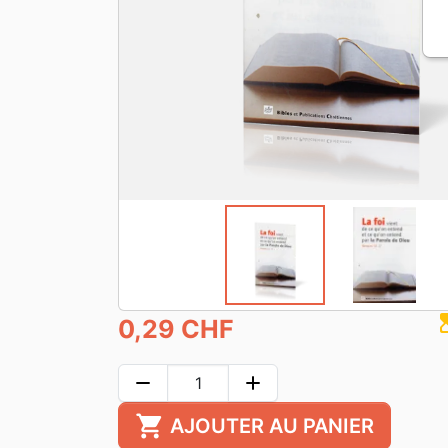
hourgla
0,29 CHF
remove
add
shopping_cart
AJOUTER AU PANIER