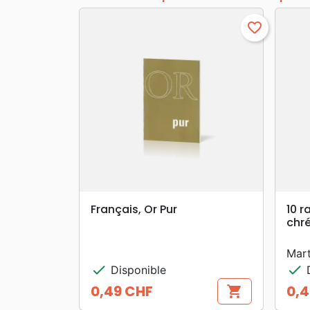
favorite_border
search
APERÇU RAPIDE
Français, Or Pur
10 r
chr
Mar
check
check
Disponible
D
0,49 CHF
0,
shopping_cart
Prix
Prix