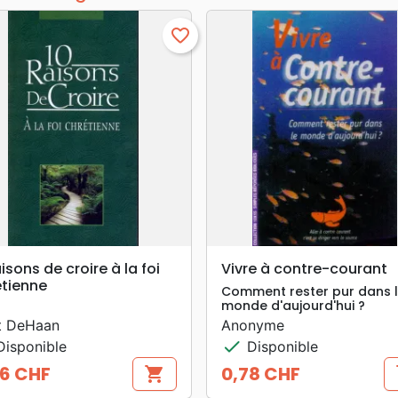
favorite_border
search
search
APERÇU RAPIDE
APERÇU RAPIDE
aisons de croire à la foi
Vivre à contre-courant
étienne
Comment rester pur dans 
monde d'aujourd'hui ?
t DeHaan
Anonyme
check
isponible
Disponible
46 CHF
0,78 CHF
shopping_cart
s
Prix