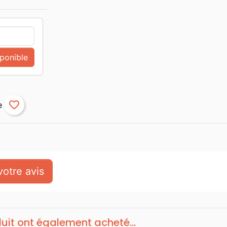
sponible
favorite_border
otre avis
duit ont également acheté...