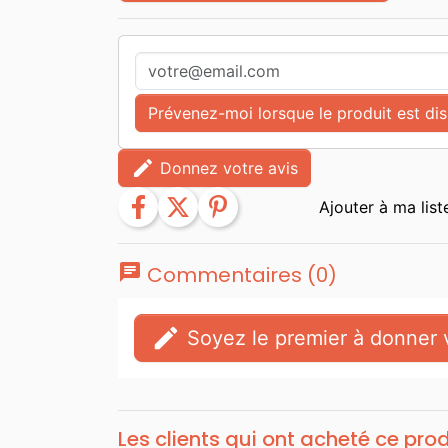
Prévenez-moi lorsque le produit est di
edit
Donnez votre avis
facebook
twitter
pinterest
chat
Commentaires (0)
edit
Soyez le premier à donner v
Les clients qui ont acheté ce pro