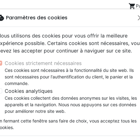
shopping_cart
P
okie
Paramètres des cookies
ous utilisons des cookies pour vous offrir la meilleure
Nouveautés
Bibles
Livres
eBooks
Jeunesse
xpérience possible. Certains cookies sont nécessaires, vou
evez les accepter pour continuer à naviguer sur ce site.
eaux Testaments
ine
lité
 ans
lations
ns animés
s
Etude biblique
Bandes dessinées
Découverte de la foi
Adolescents, jeunes
Rap, Hip-hop
Films, fiction
Jeux
Scientologie (La) - Une secte dangereuse
Cookies strictement nécessaires
ons
cation
e
2 ans
ry, Latino, Folk
gnement, conférences
elisation
Segond 21
Famille, couple
Méditations
Bibles jeunesse
Instrumental
Documentaires, reportage
Accessoires de Bible
Ces cookies sont nécessaires à la fonctionnalité du site web. Ils
iles
e
esse
ro
iels
Segond
Souffrance, Relation d'aide
Souffrance, Relation d'aide
Louange, Adoration
Papeterie
La scientologie
sont nécessaires pour l'authentification du client, le panier et la
k
elisation
ue
esse
NEG
Santé
Psychologie
Hardrock, Métal
commande.
Une secte dangereuse
cations
ts
le, Couple
l, Soul
Darby
Ethique, société, politique
Apologétique
Pop, Rock
Cookies analytiques
Auteur :
Paul Ranc
ation
Événements actuels
Ces cookies collectent des données anonymes sur les visites, les
Référence
CONT1008
EAN
9782882110084
E
appareils et la navigation. Nous nous appuyons sur ces données
pour améliorer notre site web.
Description
Détails du produit
n fermant cette fenêtre sans faire de choix, vous acceptez tous les
Etude sérieuse et bien documentée, qui ap
ookies.
doctrines avancées par la scientologie et par