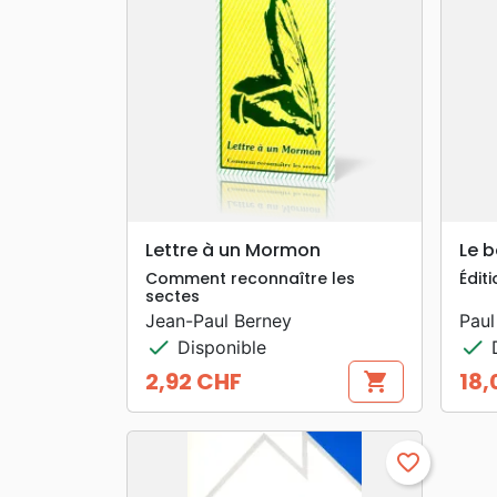
search
APERÇU RAPIDE
Lettre à un Mormon
Le b
Comment reconnaître les
Édit
sectes
Jean-Paul Berney
Paul
check
check
Disponible
D
2,92 CHF
18,
shopping_cart
Prix
Prix
favorite_border