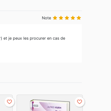





Note
r) et je peux les procurer en cas de
favorite_border
favorite_border