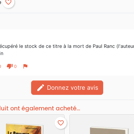
favorite_border
récupéré le stock de ce titre à la mort de Paul Ranc (l'auteu
in
thumb_down
flag
0
0
edit
Donnez votre avis
duit ont également acheté...
favorite_border