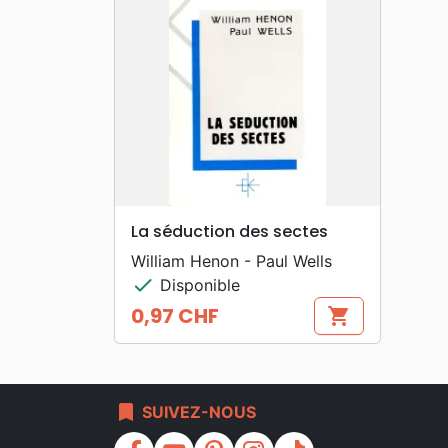
search
APERÇU RAPIDE
La séduction des sectes
William Henon - Paul Wells
check
Disponible
0,97 CHF
shopping_cart
Prix
bookmark
SUIVEZ-NOUS