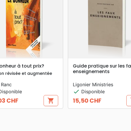
search
search
APERÇU RAPIDE
APERÇU RAPIDE
onheur à tout prix?
Guide pratique sur les f
enseignements
ion révisée et augmentée
 Ranc
Ligonier Ministries
check
isponible
Disponible
03 CHF
15,50 CHF
shopping_cart
s
Prix