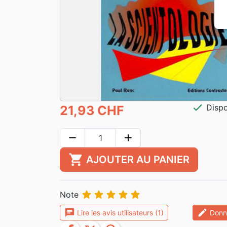
check
Dispo
21,93 CHF
remove
add
shopping_cart
AJOUTER AU PANIER





Note
chat
edit
Lire les avis utilisateurs (1)
Donne