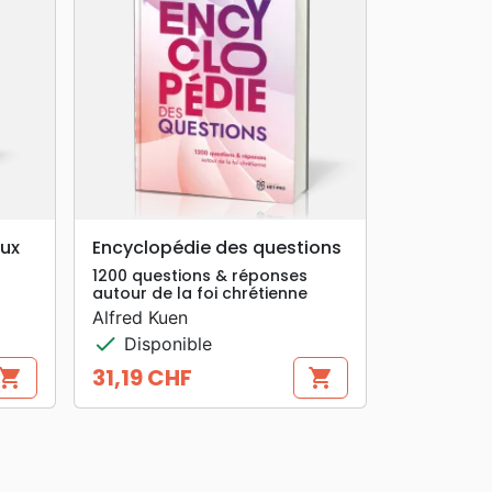
search
APERÇU RAPIDE
aux
Encyclopédie des questions
1200 questions & réponses
autour de la foi chrétienne
Alfred Kuen
check
Disponible
31,19 CHF
hopping_cart
shopping_cart
Prix