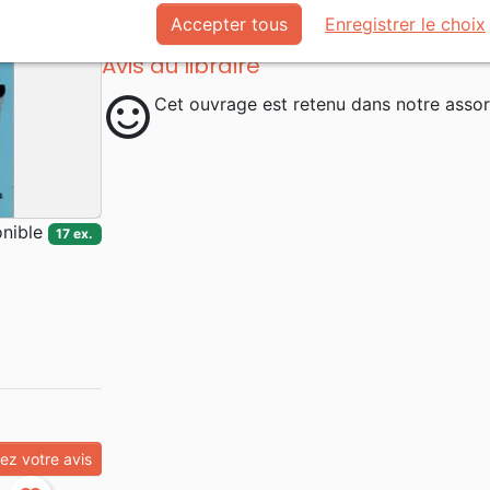
Accepter tous
Enregistrer le choix
Avis du libraire
sentiment_satisfied
Cet ouvrage est retenu dans notre assor
nible
17 ex.
z votre avis