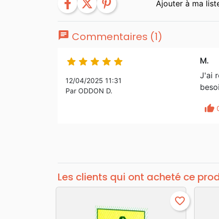
facebook
twitter
pinterest
chat
Commentaires (1)
M.





J'ai 
12/04/2025 11:31
beso
Par ODDON D.
thumb_up
Les clients qui ont acheté ce pro
favorite_border