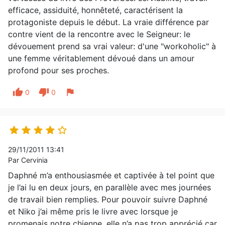
efficace, assiduité, honnêteté, caractérisent la
protagoniste depuis le début. La vraie différence par
contre vient de la rencontre avec le Seigneur: le
dévouement prend sa vrai valeur: d'une "workoholic" à
une femme véritablement dévoué dans un amour
profond pour ses proches.
thumb_up
thumb_down
flag
0
0





29/11/2011 13:41
Par Cervinia
Daphné m’a enthousiasmée et captivée à tel point que
je l’ai lu en deux jours, en parallèle avec mes journées
de travail bien remplies. Pour pouvoir suivre Daphné
et Niko j’ai même pris le livre avec lorsque je
promenais notre chienne, elle n’a pas trop apprécié car