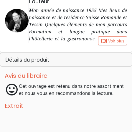
L'auteur
Mon année de naissance 1955 Mes lieux de
naissance et de résidence Suisse Romande et
Tessin Quelques éléments de mon parcours
Formation et longue pratique dans
l'hôtellerie et la gastronomie. Traductions
book_open
Voir plus
bénévoles pour plusieurs missions depuis
2000. Interviews et articles pour christian-
Détails du produit
leaders.net. Quelques-uns de mes hobbys
Nordic-walking, jardinage, piano,
aquariophilie, lecture... Pourquoi j'écris
Avis du libraire
J'aime partager ce que la vie en Christ
mood
Cet ouvrage est retenu dans notre assortiment
apporte comme changements de vie. IL est
et nous vous en recommandons la lecture.
celui qui donne un happy end aux histoires
tristes. Parmi mes lectures favorites En
Extrait
premier lieu la Bible, et ensuite j'aime
interviewer les autres. Vous avez tous des
choses passionnantes à partager. Sinon, je lis
un peu de tout, avec un intérêt pour les