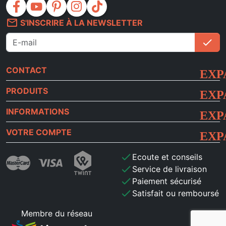
facebook
youtube
pinterest
instagram
tiktok
mail_outline
S'INSCRIRE À LA NEWSLETTER
check
S'i
CONTACT
PRODUITS
INFORMATIONS
VOTRE COMPTE
check
Ecoute et conseils
check
Service de livraison
check
Paiement sécurisé
check
Satisfait ou remboursé
Membre du réseau