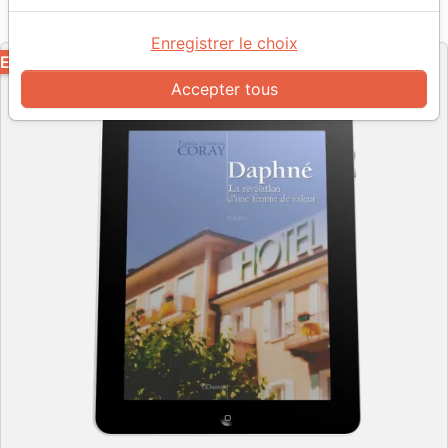
Référence
OUR2002-EPUB
EAN
9782889135011
Ourania
Editeur
Enregistrer le choix
EPUB
Accepter tous