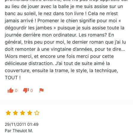
au lieu de jouer avec la balle je me suis assise sur un
banc au soleil, le nez dans ton livre ! Cela ne m’est
jamais arrivé ! Promener le chien signifie pour moi «
dégourdir les jambes » puisque je suis assise toute la
journée derrière mon ordinateur. Les romans? En
général, très peu pour moi, le dernier roman que j’ai lu
doit remonter à une vingtaine d’années, pour te dire…
!Alors merci, et encore une fois merci pour cette
délicieuse distraction. J’ai tout de suite aimé la
couverture, ensuite la trame, le style, la technique,
TOUT !
thumb_up
thumb_down
flag
0
0





29/11/2011 01:49
Par Theulot M.