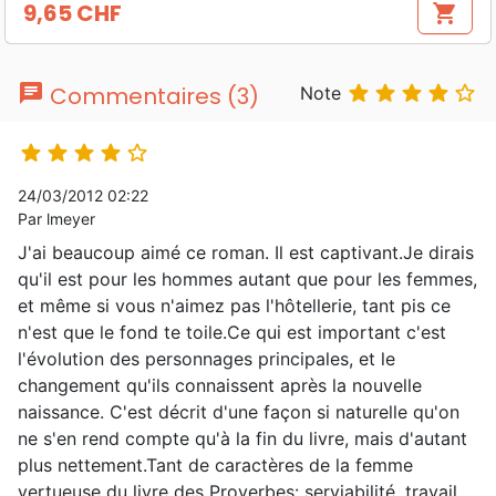
9,65 CHF
shopping_cart
Prix
chat





Commentaires (3)
Note





24/03/2012 02:22
Par lmeyer
J'ai beaucoup aimé ce roman. Il est captivant.Je dirais
qu'il est pour les hommes autant que pour les femmes,
et même si vous n'aimez pas l'hôtellerie, tant pis ce
n'est que le fond te toile.Ce qui est important c'est
l'évolution des personnages principales, et le
changement qu'ils connaissent après la nouvelle
naissance. C'est décrit d'une façon si naturelle qu'on
ne s'en rend compte qu'à la fin du livre, mais d'autant
plus nettement.Tant de caractères de la femme
vertueuse du livre des Proverbes: serviabilité, travail