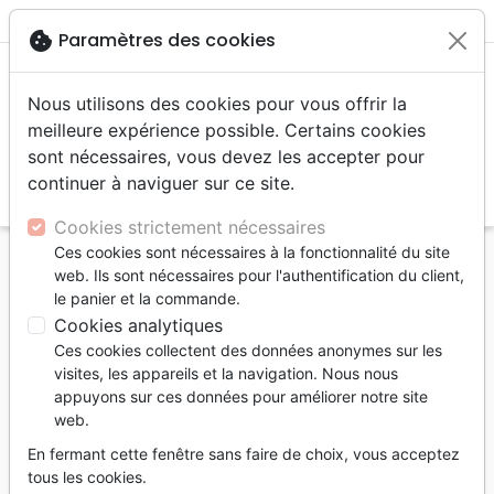
menu
shopping_cart
account_circle
cookie
Paramètres des cookies
Nous utilisons des cookies pour vous offrir la
meilleure expérience possible. Certains cookies
sont nécessaires, vous devez les accepter pour
continuer à naviguer sur ce site.
search
Reche
Cookies strictement nécessaires
Ces cookies sont nécessaires à la fonctionnalité du site
Accueil
eBooks
Romans, Histoires
web. Ils sont nécessaires pour l'authentification du client,
Daphné - La révélation d'une femme de valeur -
le panier et la commande.
ebook
Cookies analytiques
Ces cookies collectent des données anonymes sur les
Daphné
visites, les appareils et la navigation. Nous nous
La révélation d'une femme de valeur -
appuyons sur ces données pour améliorer notre site
web.
ebook
En fermant cette fenêtre sans faire de choix, vous acceptez
Auteur :
Franca Henriette Coray
tous les cookies.