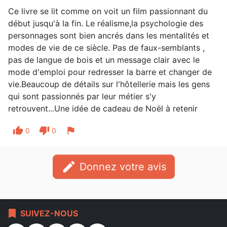
Ce livre se lit comme on voit un film passionnant du
début jusqu'à la fin. Le réalisme,la psychologie des
personnages sont bien ancrés dans les mentalités et
modes de vie de ce siècle. Pas de faux-semblants ,
pas de langue de bois et un message clair avec le
mode d'emploi pour redresser la barre et changer de
vie.Beaucoup de détails sur l'hôtellerie mais les gens
qui sont passionnés par leur métier s'y
retrouvent...Une idée de cadeau de Noël à retenir
thumb_up
thumb_down
flag
0
0
edit
Donnez votre avis
bookmark
SUIVEZ-NOUS