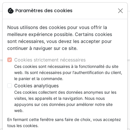
menu
shopping_cart
account_circle
cookie
Paramètres des cookies
Nous utilisons des cookies pour vous offrir la
meilleure expérience possible. Certains cookies
sont nécessaires, vous devez les accepter pour
continuer à naviguer sur ce site.
search
Reche
Cookies strictement nécessaires
Ces cookies sont nécessaires à la fonctionnalité du site
Accueil
eBooks
Doctrine
web. Ils sont nécessaires pour l'authentification du client,
Église avec un grand E (L') - Ebook
le panier et la commande.
Cookies analytiques
L'Église avec un grand E
Ces cookies collectent des données anonymes sur les
Ebook
visites, les appareils et la navigation. Nous nous
appuyons sur ces données pour améliorer notre site
Auteur :
George Winston
web.
Référence
OUR1052-EPUB
EAN
9782889135349
En fermant cette fenêtre sans faire de choix, vous acceptez
Ourania
Editeur
tous les cookies.