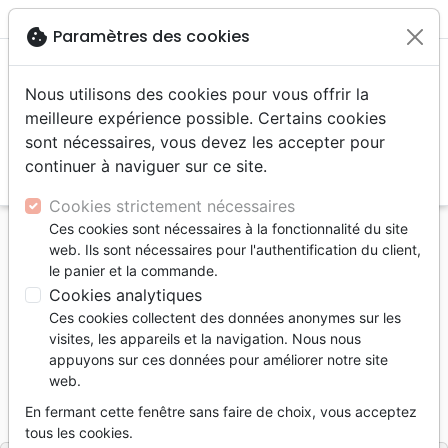
menu
shopping_cart
account_circle
cookie
Paramètres des cookies
Nous utilisons des cookies pour vous offrir la
meilleure expérience possible. Certains cookies
sont nécessaires, vous devez les accepter pour
continuer à naviguer sur ce site.
search
Reche
Cookies strictement nécessaires
Ces cookies sont nécessaires à la fonctionnalité du site
Accueil
Livres
Romans
web. Ils sont nécessaires pour l'authentification du client,
Printemps des étoiles (Le) - Pdf
le panier et la commande.
Cookies analytiques
Le printemps des étoiles
Ces cookies collectent des données anonymes sur les
Pdf
visites, les appareils et la navigation. Nous nous
appuyons sur ces données pour améliorer notre site
Auteur :
Marie-Ange Rakotoniaina
web.
Référence
OUR2008-PDF
EAN
9782889138968
En fermant cette fenêtre sans faire de choix, vous acceptez
Ourania
Editeur
tous les cookies.