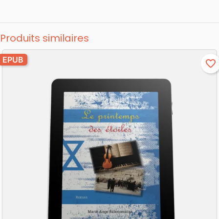
Produits similaires
EPUB
favorite_border