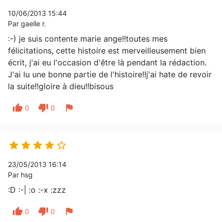
10/06/2013 15:44
Par gaelle r.
:-) je suis contente marie ange!!toutes mes
félicitations, cette histoire est merveilleusement bien
écrit, j'ai eu l'occasion d'être là pendant la rédaction.
J'ai lu une bonne partie de l'histoire!!j'ai hate de revoir
la suite!!gloire à dieu!!bisous
thumb_up
thumb_down
flag
0
0





23/05/2013 16:14
Par hsg
:D :-| :o :-x :zzz
thumb_up
thumb_down
flag
0
0