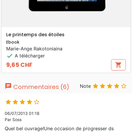
Le printemps des étoiles
Ebook
Marie-Ange Rakotoniaina
check
A télécharger
9,65 CHF
shopping_cart
Prix
chat





Commentaires (6)
Note





06/07/2013 01:18
Par Soss
Quel bel ouvrage!Une occasion de progresser ds