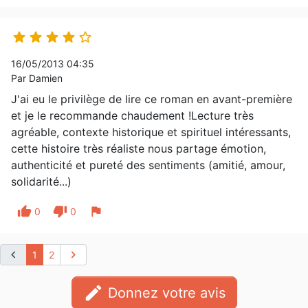





16/05/2013 04:35
Par Damien
J'ai eu le privilège de lire ce roman en avant-première
et je le recommande chaudement !Lecture très
agréable, contexte historique et spirituel intéressants,
cette histoire très réaliste nous partage émotion,
authenticité et pureté des sentiments (amitié, amour,
solidarité...)
thumb_up
thumb_down
flag
0
0
chevron_left
chevron_right
1
2
edit
Donnez votre avis