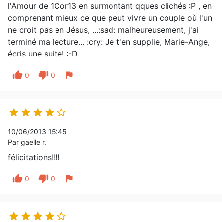
l'Amour de 1Cor13 en surmontant qques clichés :P , en
comprenant mieux ce que peut vivre un couple où l'un
ne croit pas en Jésus, ...:sad: malheureusement, j'ai
terminé ma lecture... :cry: Je t'en supplie, Marie-Ange,
écris une suite! :-D
thumb_up
thumb_down
flag
0
0





10/06/2013 15:45
Par gaelle r.
félicitations!!!!
thumb_up
thumb_down
flag
0
0




