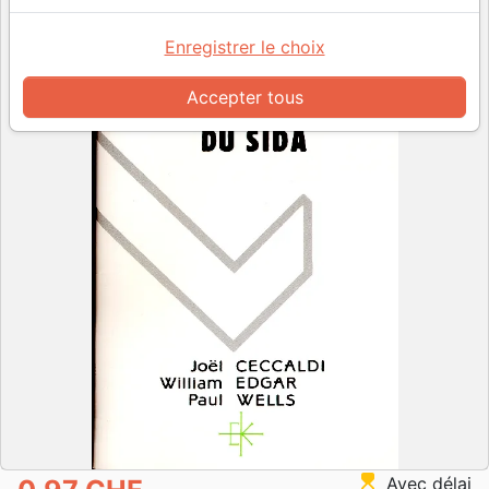
Enregistrer le choix
Accepter tous
hourglass_top
Avec délai