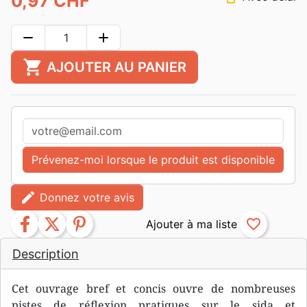
0,97 CHF
remove
add
shopping_cart
AJOUTER AU PANIER
Prévenez-moi lorsque le produit est disponible
edit
Donnez votre avis
facebook
twitter
pinterest
favorite_border
Description
Cet ouvrage bref et concis ouvre de nombreuses
pistes de réflexion pratiques sur le sida et