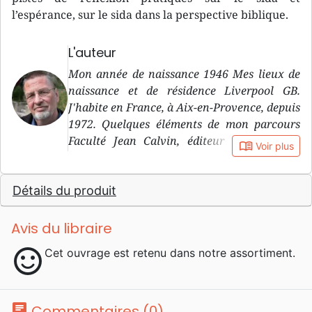
l’espérance, sur le sida dans la perspective biblique.
L'auteur
Mon année de naissance 1946 Mes lieux de
naissance et de résidence Liverpool GB.
J'habite en France, à Aix-en-Provence, depuis
1972. Quelques éléments de mon parcours
Faculté Jean Calvin, éditeur de La revue
book_open
Voir plus
réformée, professeur de Théologie
systématique. Docteur en théologie,
Détails du produit
Amsterdam, Doctorat honoris causa,
Westminster Seminary, Philadelphie
Quelques-uns de mes hobbys Marcher dans
Avis du libraire
la région de Provence avec Alison, entourer
sentiment_satisfied
Cet ouvrage est retenu dans notre assortiment.
nos enfants et petits-enfants (qui habitent en
Angleterre et en Espagne), Everton FC
Pourquoi j'écris Ecrire est une prolongation
de la prédication et de l'enseignement. Je
chat
Commentaires (0)