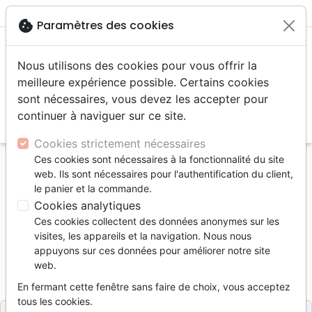
menu
shopping_cart
account_circle
cookie
Paramètres des cookies
Nous utilisons des cookies pour vous offrir la
meilleure expérience possible. Certains cookies
sont nécessaires, vous devez les accepter pour
continuer à naviguer sur ce site.
search
Reche
Cookies strictement nécessaires
Ces cookies sont nécessaires à la fonctionnalité du site
Accueil
Livres
Santé
Médecines parallèles, Sida
web. Ils sont nécessaires pour l'authentification du client,
À propos du sida
le panier et la commande.
Cookies analytiques
À propos du sida
Ces cookies collectent des données anonymes sur les
Auteur :
Joël Ceccaldi
-
William Edgar
-
Paul
visites, les appareils et la navigation. Nous nous
Wells
appuyons sur ces données pour améliorer notre site
web.
Référence
KER3177
EAN
9782905464439
Kerygma
Editeur
En fermant cette fenêtre sans faire de choix, vous acceptez
tous les cookies.