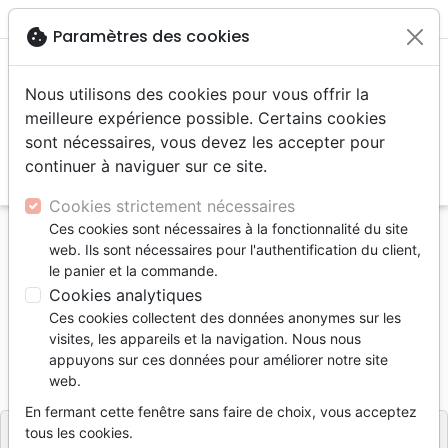
menu
shopping_cart
account_circle
cookie
Paramètres des cookies
Nous utilisons des cookies pour vous offrir la
meilleure expérience possible. Certains cookies
sont nécessaires, vous devez les accepter pour
continuer à naviguer sur ce site.
search
Reche
Cookies strictement nécessaires
Ces cookies sont nécessaires à la fonctionnalité du site
Accueil
Livres
Ethique, société, politique
web. Ils sont nécessaires pour l'authentification du client,
Sexualité
Homosexualité aujourd'hui
le panier et la commande.
Cookies analytiques
Homosexualité aujourd'hui
Ces cookies collectent des données anonymes sur les
Collectif
visites, les appareils et la navigation. Nous nous
appuyons sur ces données pour améliorer notre site
Référence
BAR1568
EAN
9782908582239
web.
Barnabas
Editeur
En fermant cette fenêtre sans faire de choix, vous acceptez
tous les cookies.