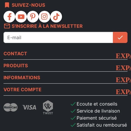
bookmark
SUIVEZ-NOUS
facebook
youtube
pinterest
instagram
tiktok
mail_outline
S'INSCRIRE À LA NEWSLETTER
check
S'i
CONTACT
PRODUITS
INFORMATIONS
VOTRE COMPTE
check
Ecoute et conseils
check
Service de livraison
check
Paiement sécurisé
check
Satisfait ou remboursé