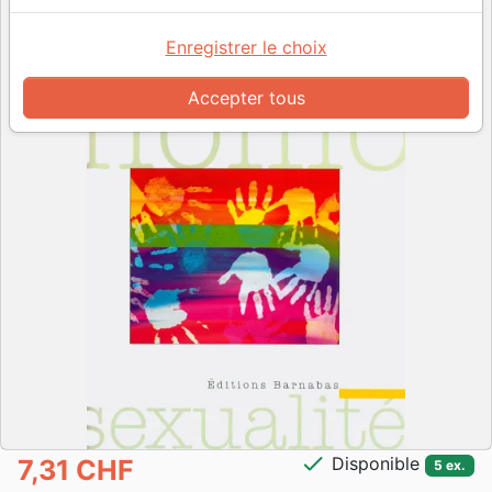
Enregistrer le choix
Accepter tous
check
Disponible
7,31 CHF
5 ex.