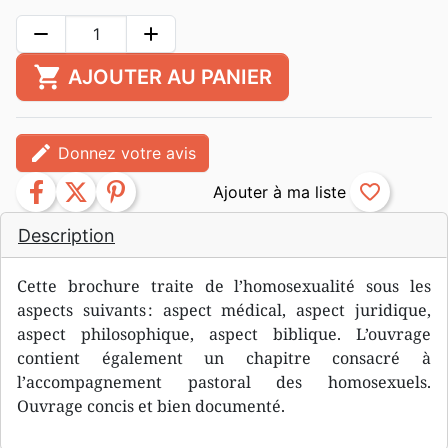
remove
add
shopping_cart
AJOUTER AU PANIER
edit
Donnez votre avis
facebook
twitter
pinterest
favorite_border
Description
Cette brochure traite de l’homosexualité sous les
aspects suivants : aspect médical, aspect juridique,
aspect philosophique, aspect biblique. L’ouvrage
contient également un chapitre consacré à
l’accompagnement pastoral des homosexuels.
Ouvrage concis et bien documenté.