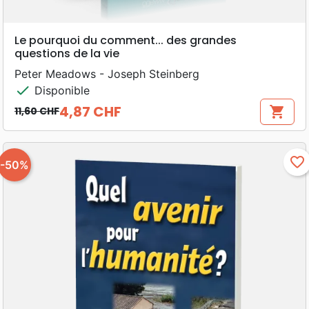
Le pourquoi du comment... des grandes
questions de la vie
Peter Meadows - Joseph Steinberg
check
Disponible
4,87 CHF
shopping_cart
11,60 CHF
Prix de base
Prix
favorite_border
-50%