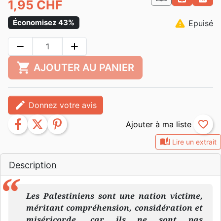
1,95 CHF
warning
Économisez 43%
Epuisé
remove
add
shopping_cart
AJOUTER AU PANIER
edit
Donnez votre avis
facebook
twitter
pinterest
favorite_border
auto_stories
Lire un extrait
Description
Les Palestiniens sont une nation victime,
méritant compréhension, considération et
miséricorde, car ils ne sont pas