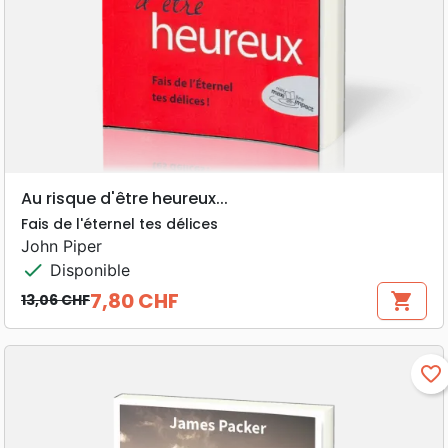
Au risque d'être heureux...
Fais de l'éternel tes délices
John Piper
check
Disponible
7,80 CHF
shopping_cart
13,06 CHF
Prix de base
Prix
favorite_border