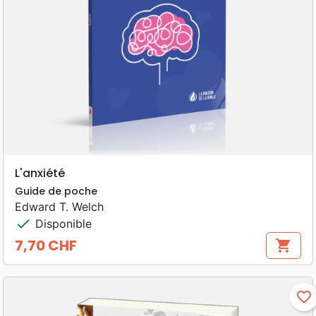
L'anxiété
Guide de poche
Edward T. Welch
check
Disponible
7,70 CHF
shopping_cart
Prix
favorite_border