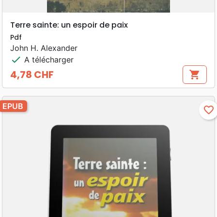
Terre sainte: un espoir de paix
Pdf
John H. Alexander
check
A télécharger
4,78 CHF
shopping_cart
Prix
EPUB
favorite_border