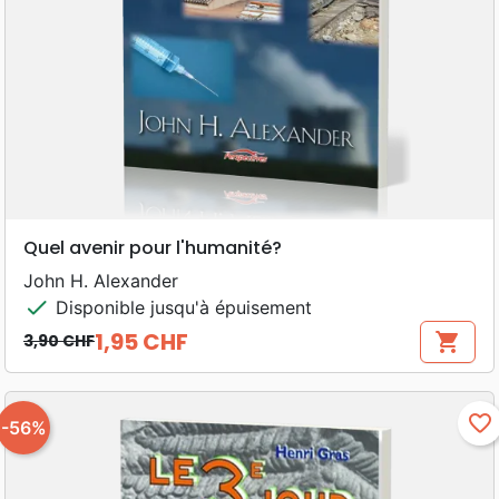
Quel avenir pour l'humanité?
John H. Alexander
check
Disponible jusqu'à épuisement
1,95 CHF
shopping_cart
3,90 CHF
Prix de base
Prix
favorite_border
-56%