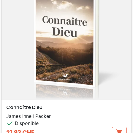
Connaître Dieu
James Innell Packer
check
Disponible
21,93 CHF
shopping_cart