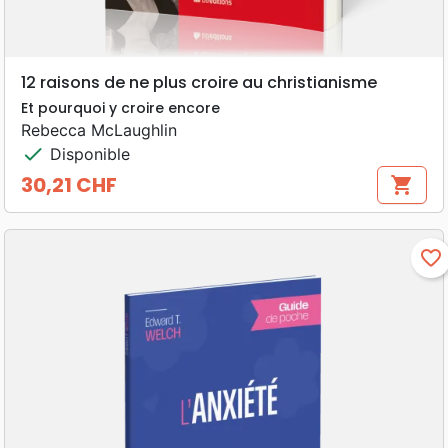
12 raisons de ne plus croire au christianisme
Et pourquoi y croire encore
Rebecca McLaughlin
check
Disponible
30,21 CHF
shopping_cart
Prix
favorite_border