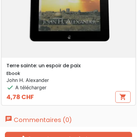
Terre sainte: un espoir de paix
Ebook
John H. Alexander
check
A télécharger
4,78 CHF
shopping_cart
Prix
chat
Commentaires (0)