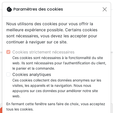
menu
shopping_cart
account_circle
cookie
Paramètres des cookies
Nous utilisons des cookies pour vous offrir la
meilleure expérience possible. Certains cookies
sont nécessaires, vous devez les accepter pour
continuer à naviguer sur ce site.
search
Reche
Cookies strictement nécessaires
Ces cookies sont nécessaires à la fonctionnalité du site
Accueil
Livres
Événements actuels
Israël
web. Ils sont nécessaires pour l'authentification du client,
Terre sainte: un espoir de paix
le panier et la commande.
Cookies analytiques
Terre sainte: un espoir de paix
Ces cookies collectent des données anonymes sur les
Auteur :
John H. Alexander
visites, les appareils et la navigation. Nous nous
appuyons sur ces données pour améliorer notre site
Référence
OUR1000
EAN
9782940335008
web.
Ourania
Editeur
En fermant cette fenêtre sans faire de choix, vous acceptez
tous les cookies.