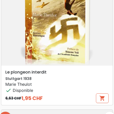
Le plongeon interdit
Stuttgart 1938
Marie Theulot
check
Disponible
1,95 CHF
shopping_cart
6,63 CHF
Prix de base
Prix