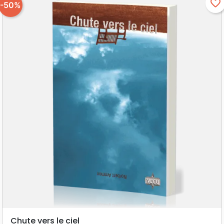
favorite_border
-50%
Chute vers le ciel