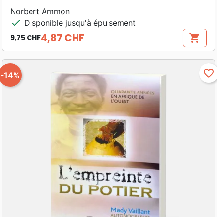
Norbert Ammon
check
Disponible jusqu'à épuisement
4,87 CHF
shopping_cart
9,75 CHF
Prix de base
Prix
favorite_border
-14%