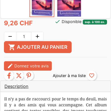
check
Disponible
9,26 CHF
sup. à 100 ex.
remove
add
shopping_cart
AJOUTER AU PANIER
edit
Donnez votre avis
facebook
twitter
pinterest
favorite_border
Description
Il n’y a pas de raccourci pour le temps du deuil, mais
il y a des amis qui vous accompagne. Cet album
contient des textes sensibles, des images touchantes