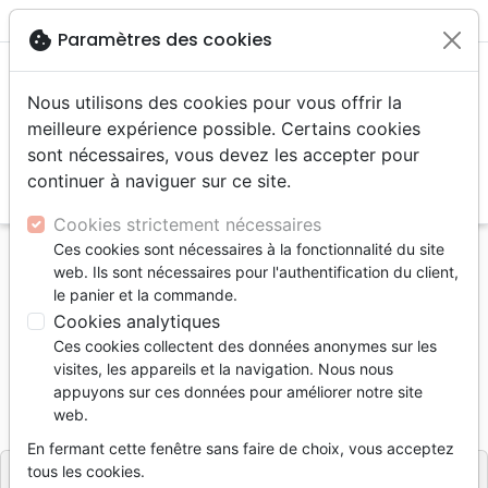
menu
shopping_cart
account_circle
cookie
Paramètres des cookies
Nous utilisons des cookies pour vous offrir la
meilleure expérience possible. Certains cookies
sont nécessaires, vous devez les accepter pour
continuer à naviguer sur ce site.
search
Reche
Cookies strictement nécessaires
Ces cookies sont nécessaires à la fonctionnalité du site
Accueil
Livres
Livres cadeaux
web. Ils sont nécessaires pour l'authentification du client,
Sincères condoléances - Apprendre à revivre
le panier et la commande.
Cookies analytiques
Sincères condoléances
Ces cookies collectent des données anonymes sur les
Apprendre à revivre
visites, les appareils et la navigation. Nous nous
appuyons sur ces données pour améliorer notre site
Référence
EPT3230
EAN
9783866032309
web.
Évangile pour tous
Editeur
En fermant cette fenêtre sans faire de choix, vous acceptez
tous les cookies.