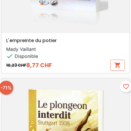
L'empreinte du potier
Mady Vaillant
check
Disponible
8,77 CHF
shopping_cart
10,23 CHF
Prix de base
Prix
favorite_border
-71%