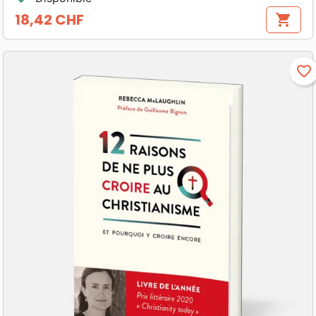
18,42 CHF
shopping_cart
Prix
favorite_border