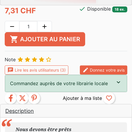
check
Disponible
7,31 CHF
18 ex.
remove
add
shopping_cart
AJOUTER AU PANIER





Note
chat
edit
Lire les avis utilisateurs (3)
Donnez votre avis
Commandez auprès de votre librairie locale
facebook
twitter
pinterest
favorite_border
Description
Nous devons être prêts