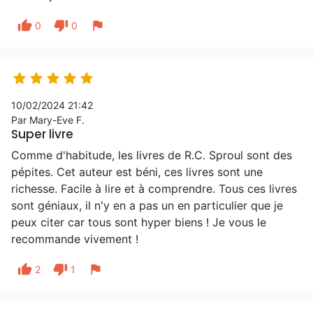
thumb_up
thumb_down
flag
0
0





10/02/2024 21:42
Par Mary-Eve F.
Super livre
Comme d'habitude, les livres de R.C. Sproul sont des
pépites. Cet auteur est béni, ces livres sont une
richesse. Facile à lire et à comprendre. Tous ces livres
sont géniaux, il n'y en a pas un en particulier que je
peux citer car tous sont hyper biens ! Je vous le
recommande vivement !
thumb_up
thumb_down
flag
2
1