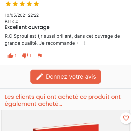





10/05/2021 22:22
Par c.c
Excellent ouvrage
R.C Sproul est tjr aussi brillant, dans cet ouvrage de
grande qualité. Je recommande ++ !
thumb_up
thumb_down
flag
1
1
edit
Donnez votre avis
Les clients qui ont acheté ce produit ont
également acheté...
favorite_border