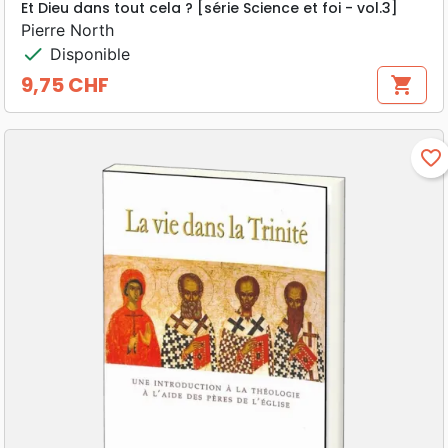
Et Dieu dans tout cela ? [série Science et foi - vol.3]
Pierre North
check
Disponible
9,75 CHF
shopping_cart
Prix
favorite_border