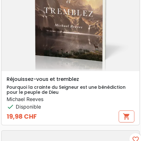
Réjouissez-vous et tremblez
Pourquoi la crainte du Seigneur est une bénédiction
pour le peuple de Dieu
Michael Reeves
check
Disponible
19,98 CHF
shopping_cart
Prix
favorite_border