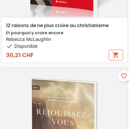
12 raisons de ne plus croire au christianisme
Et pourquoi y croire encore
Rebecca McLaughlin
check
Disponible
30,21 CHF
shopping_cart
Prix
favorite_border