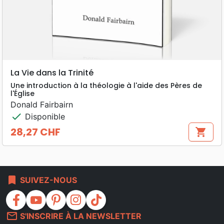
La Vie dans la Trinité
Une introduction à la théologie à l'aide des Pères de
l'Église
Donald Fairbairn
check
Disponible
28,27 CHF
shopping_cart
Prix
bookmark
SUIVEZ-NOUS
facebook
youtube
pinterest
instagram
tiktok
mail_outline
S'INSCRIRE À LA NEWSLETTER