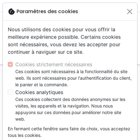
menu
shopping_cart
account_circle
cookie
Paramètres des cookies
Nous utilisons des cookies pour vous offrir la
meilleure expérience possible. Certains cookies
sont nécessaires, vous devez les accepter pour
continuer à naviguer sur ce site.
search
Reche
Cookies strictement nécessaires
Ces cookies sont nécessaires à la fonctionnalité du site
Accueil
Livres
Edification
Croissance spirituelle
web. Ils sont nécessaires pour l'authentification du client,
Vivons-nous les derniers jours ? - [Questions
le panier et la commande.
cruciales]
Cookies analytiques
Ces cookies collectent des données anonymes sur les
Vivons-nous les derniers jours ?
visites, les appareils et la navigation. Nous nous
[Questions cruciales]
appuyons sur ces données pour améliorer notre site
web.
Auteur :
Robert C. Sproul
En fermant cette fenêtre sans faire de choix, vous acceptez
Référence
PC9518
EAN
9782924895184
tous les cookies.
La Rochelle