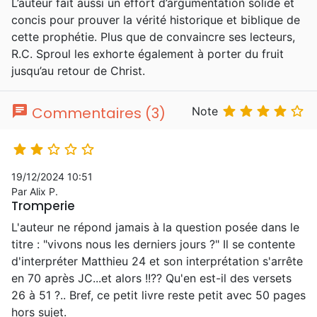
L’auteur fait aussi un effort d’argumentation solide et
concis pour prouver la vérité historique et biblique de
cette prophétie. Plus que de convaincre ses lecteurs,
R.C. Sproul les exhorte également à porter du fruit
jusqu’au retour de Christ.
chat





Commentaires (3)
Note





19/12/2024 10:51
Par Alix P.
Tromperie
L'auteur ne répond jamais à la question posée dans le
titre : "vivons nous les derniers jours ?" Il se contente
d'interpréter Matthieu 24 et son interprétation s'arrête
en 70 après JC...et alors !!?? Qu'en est-il des versets
26 à 51 ?.. Bref, ce petit livre reste petit avec 50 pages
hors sujet.