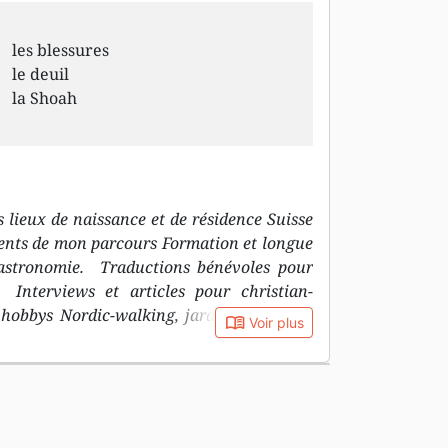
les blessures
le deuil
la Shoah
lieux de naissance et de résidence Suisse
ents de mon parcours Formation et longue
 gastronomie. Traductions bénévoles pour
 Interviews et articles pour christian-
 hobbys Nordic-walking, jardinage, piano,
book_open
Voir plus
i j'écris J'aime partager ce que la vie en
 de vie. IL est celui qui donne un happy
mes lectures favorites En premier lieu la
wer les autres. Vous avez tous des choses
e lis un peu de tout, avec un intérêt pour