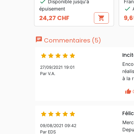
check
Disponible jusqu'à
Fran
check
épuisement
A
24,27 CHF
9,6
shopping_cart
Prix
Prix
chat
Commentaires (5)
Incit





Enco
27/09/2021 19:01
réali
Par V.A.
à la 
thumb_up
Féli





Merci
09/08/2021 09:42
Depui
Par EDS