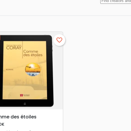
favorite_border
search
APERÇU RAPIDE
me des étoiles
OK