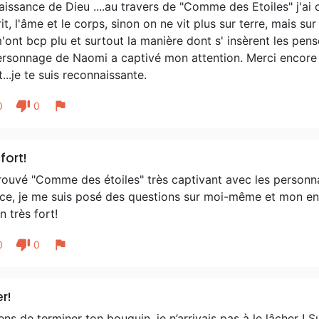
issance de Dieu ....au travers de "Comme des Etoiles" j'ai c
rit, l'âme et le corps, sinon on ne vit plus sur terre, mais su
'ont bcp plu et surtout la manière dont s' insèrent les pens
ersonnage de Naomi a captivé mon attention. Merci encore F
t...je te suis reconnaissante.
thumb_down
flag
0
0
fort!
trouvé "Comme des étoiles" très captivant avec les personn
ice, je me suis posé des questions sur moi-même et mon ent
 très fort!
thumb_down
flag
0
0
r!
ens de terminer ton bouquin, je n’arrivais pas à le lâcher ! Su