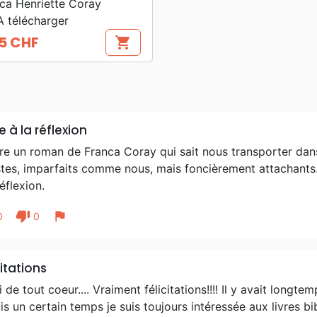
ca Henriette Coray
 télécharger
5 CHF
shopping_cart
e à la réflexion
re un roman de Franca Coray qui sait nous transporter da
stes, imparfaits comme nous, mais foncièrement attachants.
réflexion.
thumb_down
flag
0
0
citations
 de tout coeur.... Vraiment félicitations!!!! Il y avait longtem
s un certain temps je suis toujours intéressée aux livres b