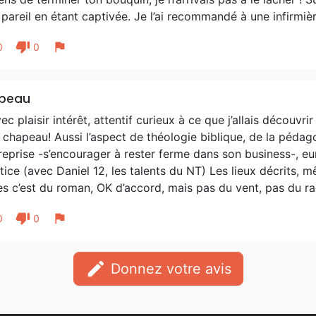
 pareil en étant captivée. Je l’ai recommandé à une infirm
thumb_down
flag
0
0
peau
ec plaisir intérêt, attentif curieux à ce que j’allais découvri
, chapeau! Aussi l’aspect de théologie biblique, de la pédag
reprise -s’encourager à rester ferme dans son business-, eu
stice (avec Daniel 12, les talents du NT) Les lieux décrits,
es c’est du roman, OK d’accord, mais pas du vent, pas du ra
thumb_down
flag
0
0
edit
Donnez votre avis