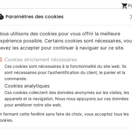
shopping_cart
P
okie
Paramètres des cookies
ous utilisons des cookies pour vous offrir la meilleure
Nouveautés
Bibles
Livres
eBooks
Jeunesse
xpérience possible. Certains cookies sont nécessaires, vou
evez les accepter pour continuer à naviguer sur ce site.
eaux Testaments
ine
lité
 ans
lations
ns animés
s
Etude biblique
Bandes dessinées
Découverte de la foi
Adolescents, jeunes
Rap, Hip-hop
Films, fiction
Jeux
oiles - PDF
Cookies strictement nécessaires
ons
cation
e
2 ans
ry, Latino, Folk
gnement, conférences
elisation
Segond 21
Famille, couple
Méditations
Bibles jeunesse
Instrumental
Documentaires, reportage
Accessoires de Bible
Ces cookies sont nécessaires à la fonctionnalité du site web. Ils
iles
e
esse
ro
iels
Segond
Souffrance, Relation d'aide
Souffrance, Relation d'aide
Louange, Adoration
Papeterie
Comme des étoiles
sont nécessaires pour l'authentification du client, le panier et la
k
elisation
ue
esse
NEG
Santé
Psychologie
Hardrock, Métal
commande.
PDF
cations
ts
le, Couple
l, Soul
Darby
Ethique, société, politique
Apologétique
Pop, Rock
Cookies analytiques
Auteur :
Franca Henriette Coray
ation
Événements actuels
Ces cookies collectent des données anonymes sur les visites, les
Référence
SCR2040-PDF
EAN
97828260962
appareils et la navigation. Nous nous appuyons sur ces données
pour améliorer notre site web.
Description
Détails du produit
n fermant cette fenêtre sans faire de choix, vous acceptez tous les
ookies.
En format pdf.