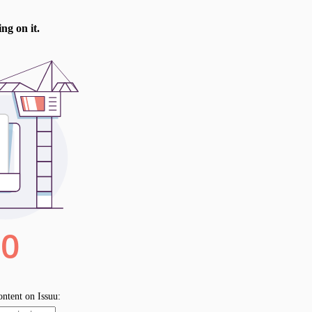
es récits de personnages qui ont accompli
pour le bien d'autres personnes, pas
meux. Comme les Justes parmi les Nations.
 va à Auschwitz volontairement mais n'est
r allemand qui sauve 250'000 Chinois de la
n texte biblique qui m'interpelle Jérémie
e j'ai formé pour toi, dit l'Eternel, projets
 te donner un avenir et une espérance.» Si
e soyez pas comme un cheval rétif qu'il
il s'approche» et qu'on met au milieu la
mprend bien pourquoi Dieu nous attend les
tend son fils qui s'est éloigné. Alors les
sets Jérémie 29.12-13-14a deviennent des
i, Esaïe 40.28-31. C'est cela que je me sens
eu, il n'attend que ça!!