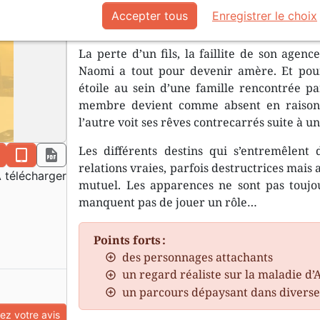
Personne autant que vous ne pourra 
Accepter tous
Enregistrer le choix
La perte d’un fils, la faillite de son age
Naomi a tout pour devenir amère. Et pourt
étoile au sein d’une famille rencontrée pa
membre devient comme absent en raison 
l’autre voit ses rêves contrecarrés suite à un
Les différents destins qui s’entremêlen
n
epub
pdf
relations vraies, parfois destructrices mais 
 télécharger
mutuel. Les apparences ne sont pas toujou
manquent pas de jouer un rôle…
Points forts :
des personnages attachants
un regard réaliste sur la maladie d
un parcours dépaysant dans diverse
z votre avis