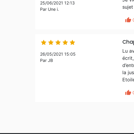
25/06/2021 12:13
sujet
Par Une i.
thumb_up
Cha





Lu av
26/05/2021 15:05
écrit
Par JB
d’ent
la ju
Etoil
thumb_up