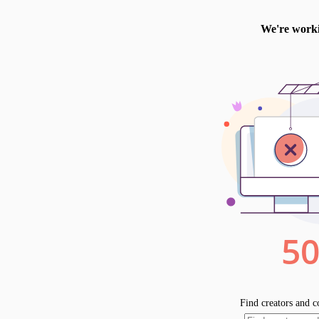
les ouvrages de géopolitique et l
humblement de grandes choses 
forcément pour autant devenus fa
Par exemple, Witold Pilecki, qui
pas cru, et John Rabe, l'ingénieu
tuerie des Japonais á Nanking. U
29.11 «Car je connais les projets qu
de paix et non de malheur afin de
on commence par le Psaume 32 «N
faut tirer par le mors pour qu'
parabole du fils prodigue, on co
bras ouverts, comme un père qui at
promesses merveilleuses des ver
réalités puissantes. Splendide auss
appelée à transmettre: allez vers Di