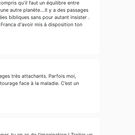
ompris qu'il faut un équilibre entre
r une autre planète....Il y a des passages
ées bibliques sans pour autant insister .
ranca d'avoir mis à disposition ton
ages très attachants. Parfois moi,
ourage face à la maladie. C’est un
per, tu en as de l’imagination ! Traiter un