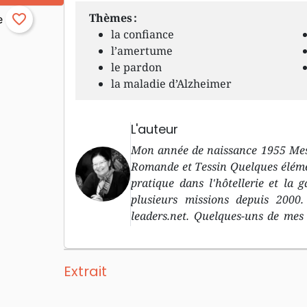
Thèmes :
favorite_border
la confiance
l’amertume
le pardon
la maladie d’Alzheimer
L'auteur
Mon année de naissance 1955 Mes 
Romande et Tessin Quelques élém
pratique dans l'hôtellerie et la
plusieurs missions depuis 2000.
leaders.net. Quelques-uns de mes
aquariophilie, lecture... Pourquo
Christ apporte comme changements
end aux histoires tristes. Parmi 
Extrait
Bible, et ensuite j'aime intervie
passionnantes à partager. Sinon, j