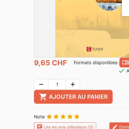
9,65 CHF
book_ope
Formats disponibles :
check
A
remove
add
shopping_cart
AJOUTER AU PANIER





Note
chat
edit
Lire les avis utilisateurs (5)
Donne