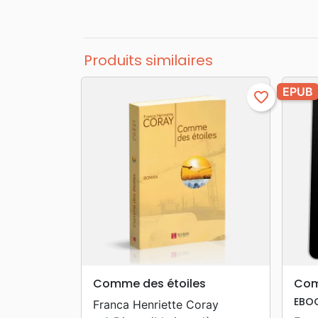
Produits similaires
EPUB
favorite_border
search
APERÇU RAPIDE
Comme des étoiles
Com
EBO
Franca Henriette Coray