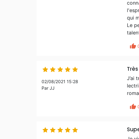
conna
l'esp
qui m
Le p
talen
thumb_up
Très 





J’ai 
02/08/2021 15:28
lectr
Par JJ
roman
thumb_up
Supe





Je vi