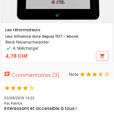
Les réformateurs
Leur influence dure depuis 1517 - ebook
René Neuenschwander
check
A télécharger
4,78 CHF
shopping_cart
Prix
chat





Commentaires (3)
Note





03/08/2019 13:22
Par Patrick
Intéressant et accessible à tous !