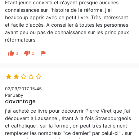
Etant jeune converti et n'ayant presque aucunes
connaissances sur l'histoire de la réforme, j'ai
beaucoup appris avec ce petit livre. Très intéressant
et facile d'accès. A conseiller à toutes les personnes
ayant peu ou pas de connaissance sur les principaux
réformateurs.
thumb_up
thumb_down
flag
0
0





02/09/2017 15:45
Par Jaby
davantage
j'ai acheté ce livre pour découvrir Pierre Viret que j'ai
découvert à Lausanne , étant à la fois Strasbourgeois
et catholique . sur la forme , on peut très facilement
remplacer les nombreux "ce dernier" par celui-ci" . sur