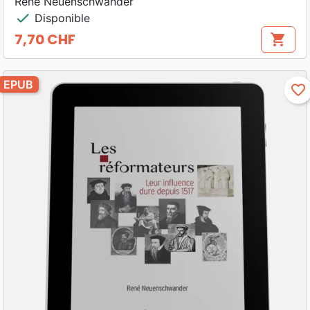
René Neuenschwander
check
Disponible
7,70 CHF
shopping_cart
Prix
EPUB
favorite_border