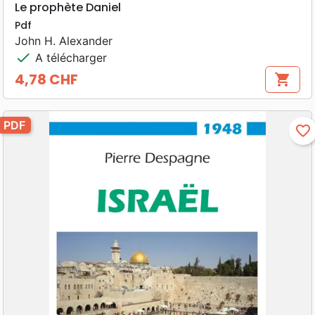
Le prophète Daniel
Pdf
John H. Alexander
check
A télécharger
4,78 CHF
shopping_cart
Prix
PDF
favorite_border