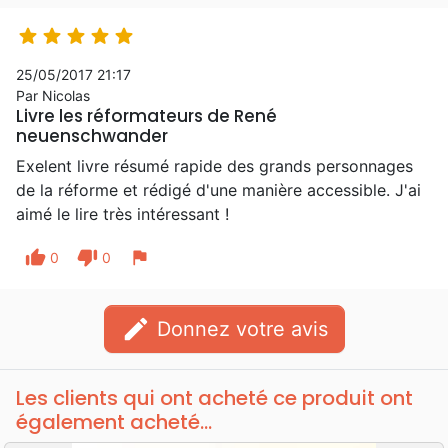





25/05/2017 21:17
Par Nicolas
Livre les réformateurs de René
neuenschwander
Exelent livre résumé rapide des grands personnages
de la réforme et rédigé d'une manière accessible. J'ai
aimé le lire très intéressant !
thumb_up
thumb_down
flag
0
0
edit
Donnez votre avis
Les clients qui ont acheté ce produit ont
également acheté...