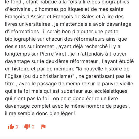
le fond , étant habitué à la fois à lire des biographies
d'écrivains , d'hommes politiques et de mes saints
François d'Assise et François de Sales et à lire des
livres universitaires , je m'attendais à avoir davantage
d'informations . il serait bon d'ajouter une petite
bibliographie sur chacun des réformateurs ainsi que
des sites sur internet , ayant déjà recherché il y a
longtemps sur Pierre Viret . je m'attendais à trouver
davantage sur le deuxième réformateur , l'ayant étudié
en histoire et par de mémoire "la nouvelle histoire de
l'Eglise (ou du christianisme)" , ne garantissant pas le
titre , avec le passage de mémoire sur la pauvre vieille
qui a la foi mais qui est supérieur aux ecclésistiques
qui n'ont pas la foi . on peut donc écrire un livre
davantage complet avec le même nombre de pages .
il me semble donc bien léger !
thumb_up
thumb_down
flag
0
0