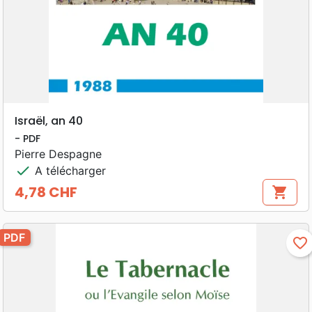
Israël, an 40
- PDF
Pierre Despagne
check
A télécharger
4,78 CHF
shopping_cart
Prix
PDF
favorite_border