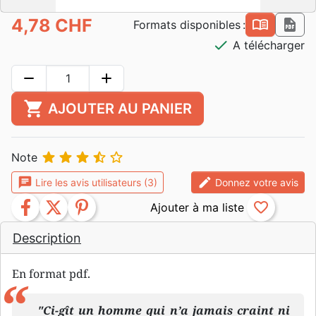
4,78 CHF
book_open
pdf
Formats disponibles :
check
A télécharger
remove
add
shopping_cart
AJOUTER AU PANIER





Note
chat
edit
Lire les avis utilisateurs (3)
Donnez votre avis
facebook
twitter
pinterest
favorite_border
Description
En format pdf.
"Ci-gît un homme qui n’a jamais craint ni