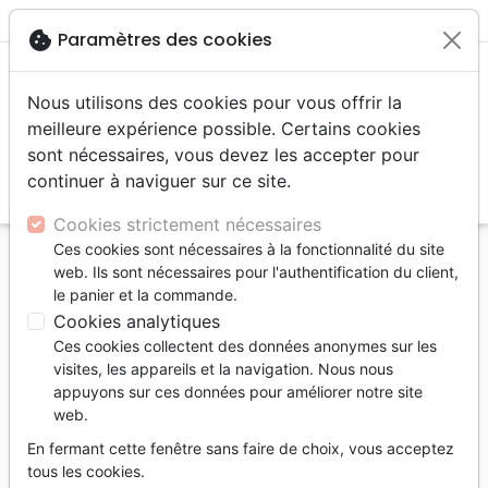
menu
shopping_cart
account_circle
cookie
Paramètres des cookies
Nous utilisons des cookies pour vous offrir la
meilleure expérience possible. Certains cookies
sont nécessaires, vous devez les accepter pour
continuer à naviguer sur ce site.
search
Reche
Cookies strictement nécessaires
Ces cookies sont nécessaires à la fonctionnalité du site
Accueil
Livres
Eglise
Histoire de l'église
web. Ils sont nécessaires pour l'authentification du client,
Réformateurs (Les) - Leur influence dure depuis
le panier et la commande.
1517 - PDF
Cookies analytiques
Ces cookies collectent des données anonymes sur les
Les réformateurs
visites, les appareils et la navigation. Nous nous
Leur influence dure depuis 1517 - PDF
appuyons sur ces données pour améliorer notre site
web.
Auteur :
René Neuenschwander
En fermant cette fenêtre sans faire de choix, vous acceptez
Référence
MB3570-PDF
EAN
9782826096900
tous les cookies.
La Maison de la Bible