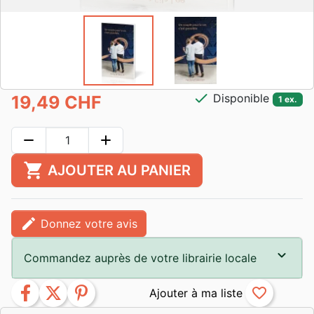
check
Disponible
19,49 CHF
1 ex.
remove
add
shopping_cart
AJOUTER AU PANIER
edit
Donnez votre avis
Commandez auprès de votre librairie locale
facebook
twitter
pinterest
favorite_border