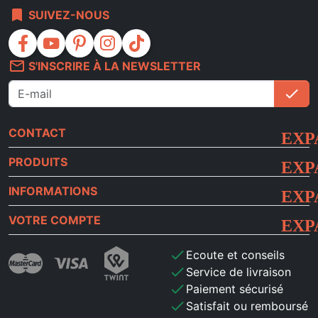
bookmark
SUIVEZ-NOUS
facebook
youtube
pinterest
instagram
tiktok
mail_outline
S'INSCRIRE À LA NEWSLETTER
check
S'i
CONTACT
PRODUITS
INFORMATIONS
VOTRE COMPTE
check
Ecoute et conseils
check
Service de livraison
check
Paiement sécurisé
check
Satisfait ou remboursé