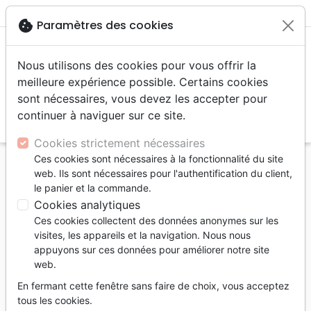
menu
shopping_cart
account_circle
cookie
Paramètres des cookies
Nous utilisons des cookies pour vous offrir la
meilleure expérience possible. Certains cookies
sont nécessaires, vous devez les accepter pour
continuer à naviguer sur ce site.
search
Reche
Cookies strictement nécessaires
Ces cookies sont nécessaires à la fonctionnalité du site
Accueil
Livres
Famille, couple
Mariage
web. Ils sont nécessaires pour l'authentification du client,
Un couple pour la vie c'est possible - Nouvelle
le panier et la commande.
édition
Cookies analytiques
Ces cookies collectent des données anonymes sur les
Un couple pour la vie c'est possible
visites, les appareils et la navigation. Nous nous
Nouvelle édition
appuyons sur ces données pour améliorer notre site
web.
Auteur :
Nicky Lee
-
Sila Lee
En fermant cette fenêtre sans faire de choix, vous acceptez
Référence
ALFRA0800
EAN
9783907308004
tous les cookies.
Alpha France