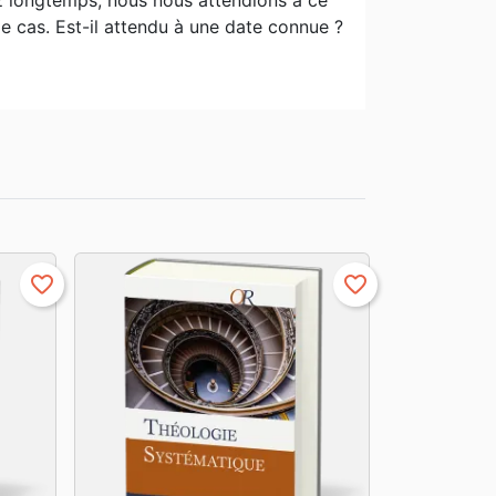
sez longtemps, nous nous attendions à ce
e cas. Est-il attendu à une date connue ?
favorite_border
favorite_border