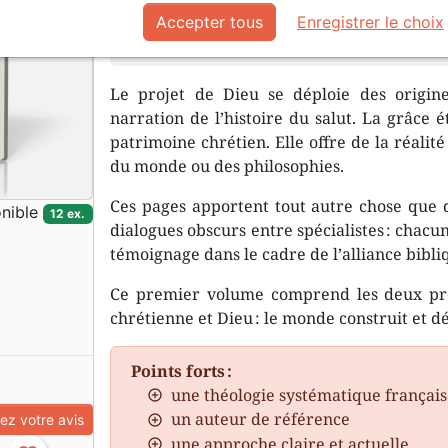
siècle, permet de découvrir le Dieu 
Accepter tous
Enregistrer le choix
personne dans un monde qui lui app
Le projet de Dieu se déploie des origine
narration de l’histoire du salut. La grâce 
patrimoine chrétien. Elle offre de la réalité
du monde ou des philosophies.
Ces pages apportent tout autre chose que d
nible
12 ex.
dialogues obscurs entre spécialistes : chacu
témoignage dans le cadre de l’alliance bibli
Ce premier volume comprend les deux premi
chrétienne et Dieu : le monde construit et d
Points forts :
une théologie systématique françai
un auteur de référence
z votre avis
une approche claire et actuelle