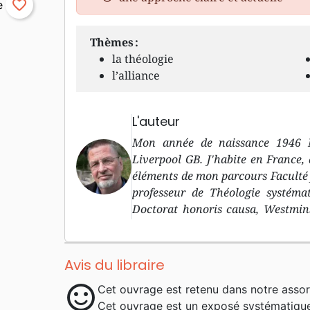
favorite_border
Thèmes :
la théologie
l’alliance
L'auteur
Mon année de naissance 1946 M
Liverpool GB. J'habite en France,
éléments de mon parcours Faculté 
professeur de Théologie systéma
Doctorat honoris causa, Westmin
de mes hobbys Marcher dans la rég
enfants et petits-enfants (qui hab
FC Pourquoi j'écris Ecrire est 
Avis du libraire
l'enseignement. Je cherche à expr
sentiment_satisfied
Cet ouvrage est retenu dans notre assor
de façon nouvelle et accessible. Me
Cet ouvrage est un exposé systématique 
Maison de la Bible, 1e éd. 1991 sous