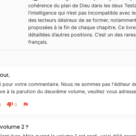
cohérence du plan de Dieu dans les deux Testa
Croire sans douter (La Maison de l
l’intelligence qui n’est pas incompatible avec le
chrétienne de Calvin en français 
des lecteurs désireux de se former, notamment
2009) EXL1481 De la croix à l'évang
proposées à la fin de chaque chapitre. Ce liv
néerlandais et en anglais) Il y 
détaillées d’autres positions. C’est un des rar
lectures favorites L' Institution
français.
(Excelsis, 2009) Naufragé sur u
(l'autorité suprême) et Calvin 
m'interpelle Jean 17 , nous entrons
our,
i pour votre commentaire. Nous ne sommes pas l'éditeur de
ive à la parution du deuxième volume, veuillez vous adress
thumb_down
flag
0
0
e volume 2 ?