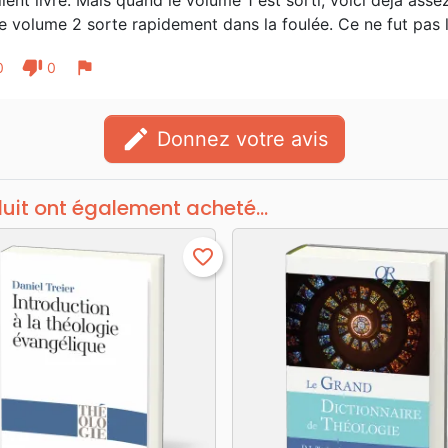
lent livre. Mais quand le volume 1 est sorti, voici déjà as
e volume 2 sorte rapidement dans la foulée. Ce ne fut pas l
thumb_down
flag
0
0
edit
Donnez votre avis
duit ont également acheté...
favorite_border