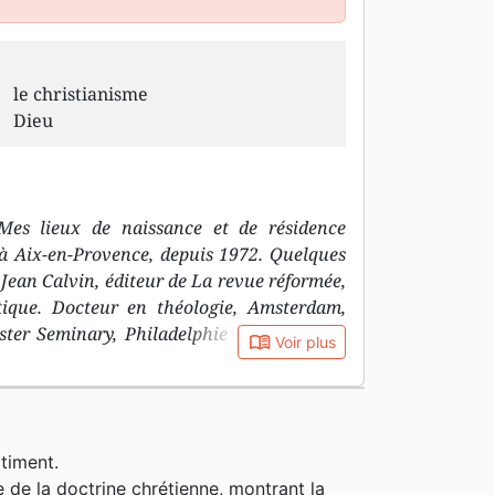
le christianisme
Dieu
es lieux de naissance et de résidence
 à Aix-en-Provence, depuis 1972. Quelques
Jean Calvin, éditeur de La revue réformée,
tique. Docteur en théologie, Amsterdam,
ster Seminary, Philadelphie Quelques-uns
book_open
Voir plus
ion de Provence avec Alison, entourer nos
itent en Angleterre et en Espagne), Everton
une prolongation de la prédication et de
imer les fondamentaux de la foi chrétienne
timent.
s textes publiés Progresser avec Christ (La
de la doctrine chrétienne, montrant la
 le titre L'itinéraire de la vie chrétienne)