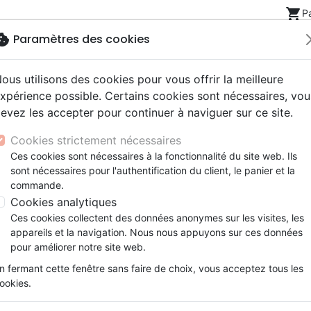
shopping_cart
P
okie
Paramètres des cookies
ous utilisons des cookies pour vous offrir la meilleure
Nouveautés
Bibles
Livres
eBooks
Jeunesse
xpérience possible. Certains cookies sont nécessaires, vou
evez les accepter pour continuer à naviguer sur ce site.
eaux Testaments
ine
lité
 ans
lations
ns animés
s
Etude biblique
Bandes dessinées
Découverte de la foi
Adolescents, jeunes
Rap, Hip-hop
Films, fiction
Jeux
nte) de Dieu. Volume 1 (La) - Une théologie biblique et sys
Cookies strictement nécessaires
ons
cation
e
2 ans
ry, Latino, Folk
gnement, conférences
elisation
Segond 21
Famille, couple
Méditations
Bibles jeunesse
Instrumental
Documentaires, reportage
Accessoires de Bible
Ces cookies sont nécessaires à la fonctionnalité du site web. Ils
iles
e
esse
ro
iels
Segond
Souffrance, Relation d'aide
Souffrance, Relation d'aide
Louange, Adoration
Papeterie
La Grâce (étonnante) de Die
sont nécessaires pour l'authentification du client, le panier et la
k
elisation
ue
esse
NEG
Santé
Psychologie
Hardrock, Métal
commande.
Une théologie biblique et systématiq
cations
ts
le, Couple
l, Soul
Darby
Ethique, société, politique
Apologétique
Pop, Rock
Cookies analytiques
Théologie]
ation
Événements actuels
Ces cookies collectent des données anonymes sur les visites, les
Auteur :
Paul Wells
appareils et la navigation. Nous nous appuyons sur ces données
Référence
EXL0422
EAN
9782755004229
Ed
pour améliorer notre site web.
Description
Détails du produit
n fermant cette fenêtre sans faire de choix, vous acceptez tous les
ookies.
La révélation biblique, lue dans 