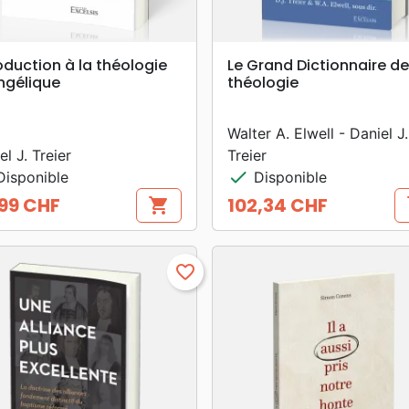
search
search
APERÇU RAPIDE
APERÇU RAPIDE
oduction à la théologie
Le Grand Dictionnaire de
ngélique
théologie
Walter A. Elwell - Daniel J.
el J. Treier
Treier
check
isponible
Disponible
99 CHF
102,34 CHF
shopping_cart
s
Prix
favorite_border