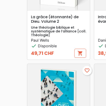
search
APERÇU RAPIDE
La grâce (étonnante) de
Intr
Dieu. Volume 2
éva
Une théologie biblique et
systématique de l’alliance [coll.
Théologie]
Paul Wells
Dani
check
check
Disponible
D
49,71 CHF
38,
shopping_cart
Prix
Prix
favorite_border