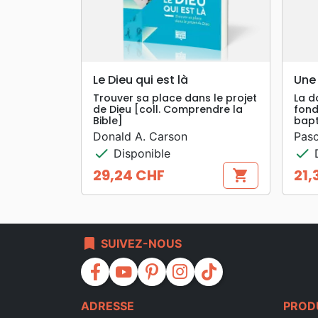
search
APERÇU RAPIDE
Le Dieu qui est là
Une 
Trouver sa place dans le projet
La d
de Dieu [coll. Comprendre la
fond
Bible]
bapt
Donald A. Carson
Pasc
check
check
Disponible
D
29,24 CHF
21,
shopping_cart
Prix
Prix
bookmark
SUIVEZ-NOUS
facebook
youtube
pinterest
instagram
tiktok
ADRESSE
PROD