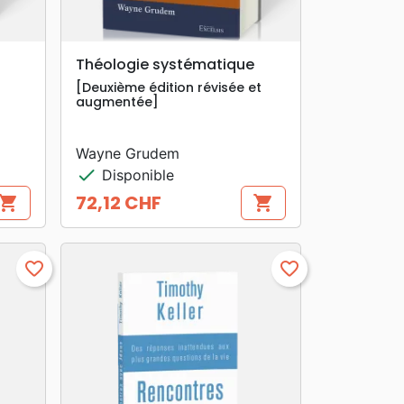
search
APERÇU RAPIDE
Théologie systématique
[Deuxième édition révisée et
augmentée]
Wayne Grudem
check
Disponible
72,12 CHF
hopping_cart
shopping_cart
Prix
favorite_border
favorite_border