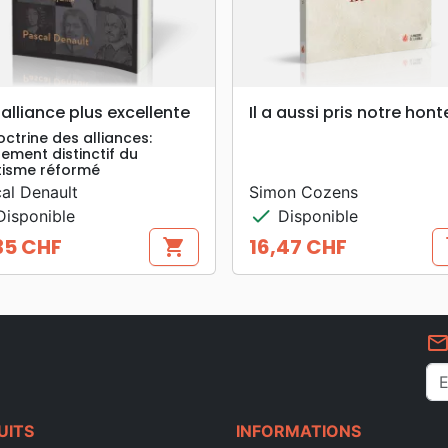
search
search
APERÇU RAPIDE
APERÇU RAPIDE
alliance plus excellente
Il a aussi pris notre hont
octrine des alliances:
ement distinctif du
isme réformé
al Denault
Simon Cozens
check
isponible
Disponible
35 CHF
16,47 CHF
shopping_cart
s
Prix
mail_outlin
UITS
INFORMATIONS