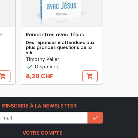
search
APERÇU RAPIDE
e
Rencontres avec Jésus
Des réponses inattendues aux
plus grandes questions de la
vie
Timothy Keller
check
Disponible
8,28 CHF
hopping_cart
shopping_cart
Prix
e
S'INSCRIRE À LA NEWSLETTER
check
S'inscrire
VOTRE COMPTE