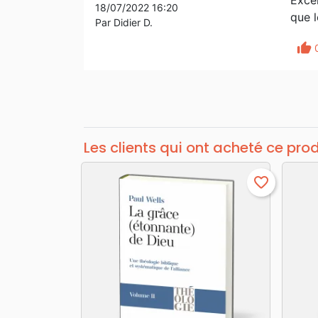
Excel
18/07/2022 16:20
que l
Par Didier D.
thumb_up
Les clients qui ont acheté ce pro
favorite_border