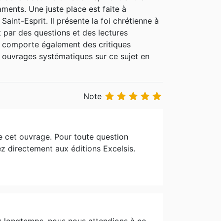
ments. Une juste place est faite à
a Bible, 1996) Traduction de l' Institution
 Saint-Esprit. Il présente la foi chrétienne à
moderne avec Marie de Védrines (Excelsis,
 par des questions et des lectures
ile de la croix (Excelsis - existe aussi en
re comporte également des critiques
en a et en aura d'autres encore Parmi mes
es ouvrages systématiques sur ce sujet en
 chrétienne de Calvin en français moderne
ne île déserte, il me faudrait la Bible
(un bon témoin). Un texte biblique qui
 dans un lieu saint avec le seul médiateur.





Note
 cet ouvrage. Pour toute question
ez directement aux éditions Excelsis.