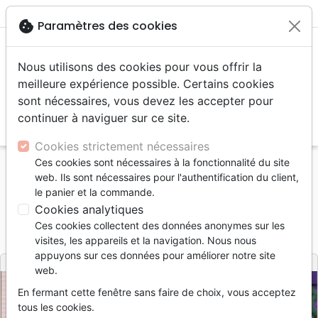
menu
shopping_cart
account_circle
cookie
Paramètres des cookies
Nous utilisons des cookies pour vous offrir la
meilleure expérience possible. Certains cookies
sont nécessaires, vous devez les accepter pour
continuer à naviguer sur ce site.
search
Reche
Cookies strictement nécessaires
Ces cookies sont nécessaires à la fonctionnalité du site
Accueil
Livres
Livres cadeaux
Vous êtes unique
web. Ils sont nécessaires pour l'authentification du client,
le panier et la commande.
Vous êtes unique
Cookies analytiques
Référence
EPT5013
EAN
9783932640650
Ces cookies collectent des données anonymes sur les
Évangile pour tous
Editeur
visites, les appareils et la navigation. Nous nous
appuyons sur ces données pour améliorer notre site
web.
En fermant cette fenêtre sans faire de choix, vous acceptez
tous les cookies.