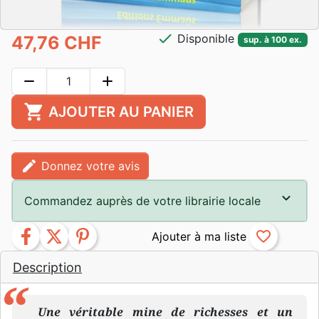
check
Disponible
47,76 CHF
sup. à 100 ex.
remove
add
shopping_cart
AJOUTER AU PANIER
edit
Donnez votre avis
Commandez auprès de votre librairie locale
facebook
twitter
pinterest
favorite_border
Description
Une véritable mine de richesses et un