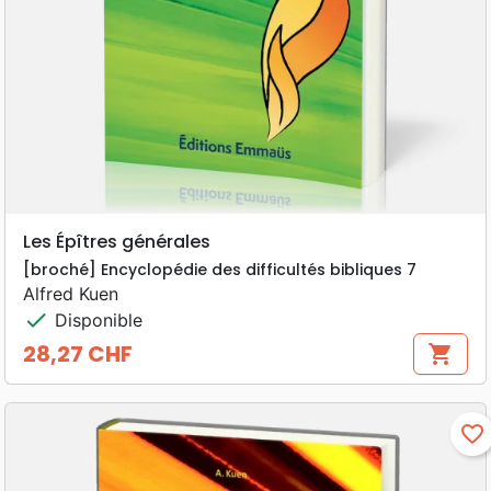
Les Épîtres générales
[broché] Encyclopédie des difficultés bibliques 7
Alfred Kuen
check
Disponible
28,27 CHF
shopping_cart
Prix
favorite_border