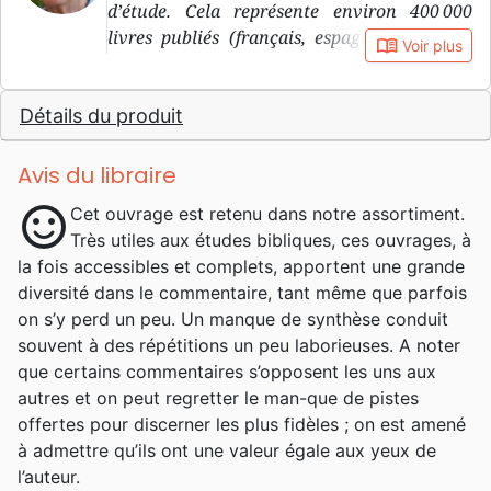
d’étude. Cela représente environ 400 000
livres publiés (français, espagnol, italien...)
book_open
Voir plus
sans compter les centaines de milliers de
Bibles dans la version du Semeur, auxquels
Détails du produit
Alfred Kuen a contribué. Né à Strasbourg le
31.8.1921, Alfred est le seul enfant d’Albert
Kuen et Lina, née Kaetzel. Il a une enfance
Avis du libraire
heureuse et grandit dans un foyer qui s’aime.
sentiment_satisfied
Cet ouvrage est retenu dans notre assortiment.
Sa maman joue un rôle important dans sa
Très utiles aux études bibliques, ces ouvrages, à
vie, puisque depuis tout petit, elle prie et
la fois accessibles et complets, apportent une grande
chante des cantiques avec lui. Elle lui donne
diversité dans le commentaire, tant même que parfois
un bel exemple de vie chrétienne consacrée,
on s’y perd un peu. Un manque de synthèse conduit
et lui transmet sa confiance en Dieu. Élevé
souvent à des répétitions un peu laborieuses. A noter
dans l’église luthérienne d’Alsace-Lorraine, il
que certains commentaires s’opposent les uns aux
fait sa confirmation à 14 ans. Cette
autres et on peut regretter le man-que de pistes
expérience est marquante, parce qu’il prend
offertes pour discerner les plus fidèles ; on est amené
au sérieux cet engagement avec Dieu et cela
à admettre qu’ils ont une valeur égale aux yeux de
forme la base de sa foi personnelle. Comme il
l’auteur.
n’a ni frère ni sœur, ses parents ont la bonne