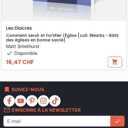
Les Diacres
Comment servir et fortifier l’Église [coll. 9Marks - Bâtir
des églises en bonne santé]
Matt Smethurst
check
Disponible
16,47 CHF
shopping_cart
Prix
bookmark
SUIVEZ-NOUS
facebook
youtube
pinterest
instagram
tiktok
mail_outline
S'INSCRIRE À LA NEWSLETTER
check
S'i