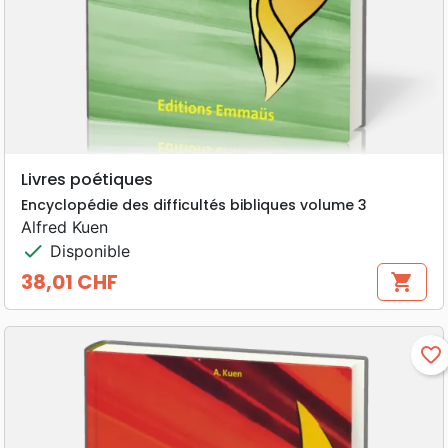
Livres poétiques
Encyclopédie des difficultés bibliques volume 3
Alfred Kuen
check
Disponible
38,01 CHF
shopping_cart
Prix
favorite_border