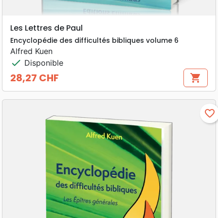
Les Lettres de Paul
Encyclopédie des difficultés bibliques volume 6
Alfred Kuen
check
Disponible
28,27 CHF
shopping_cart
Prix
favorite_border