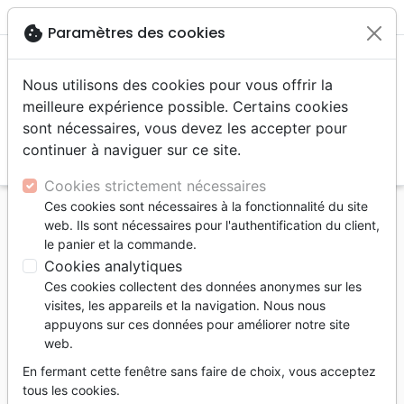
menu
shopping_cart
account_circle
cookie
Paramètres des cookies
Nous utilisons des cookies pour vous offrir la
meilleure expérience possible. Certains cookies
sont nécessaires, vous devez les accepter pour
continuer à naviguer sur ce site.
search
Reche
Cookies strictement nécessaires
Ces cookies sont nécessaires à la fonctionnalité du site
Accueil
Livres
Commentaires
Livres d'histoire
web. Ils sont nécessaires pour l'authentification du client,
Livres historiques - Encyclopédie des difficultés
le panier et la commande.
bibliques volumes 2a & 2b [lot insécable]
Cookies analytiques
Ces cookies collectent des données anonymes sur les
Livres historiques
visites, les appareils et la navigation. Nous nous
Encyclopédie des difficultés bibliques
appuyons sur ces données pour améliorer notre site
web.
volumes 2a & 2b [lot insécable]
En fermant cette fenêtre sans faire de choix, vous acceptez
Auteur :
Alfred Kuen
tous les cookies.