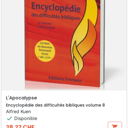
L'Apocalypse
Encyclopédie des difficultés bibliques volume 8
Alfred Kuen
check
Disponible
28,27 CHF
shopping_cart