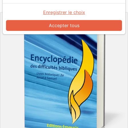
Référence
EMM4636
EAN
9782828701185
Emmaüs
Editeur
Enregistrer le choix
Accepter tous