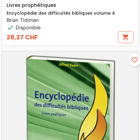
Livres prophétiques
Encyclopédie des difficultés bibliques volume 4
Brian Tidiman
check
Disponible
28,27 CHF
shopping_cart
Prix
favorite_border