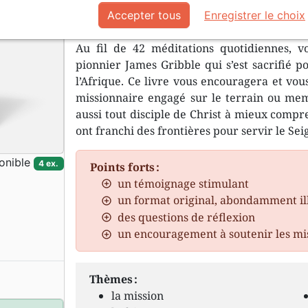
récit d’une vie de persévérance dev
Accepter tous
Enregistrer le choix
Au fil de 42 méditations quotidiennes, v
pionnier James Gribble qui s’est sacrifié p
l’Afrique. Ce livre vous encouragera et vous
missionnaire engagé sur le terrain ou mem
aussi tout disciple de Christ à mieux comp
ont franchi des frontières pour servir le Sei
onible
4 ex.
Points forts :
un témoignage stimulant
un format original, abondamment il
des questions de réflexion
un encouragement à soutenir les mi
Thèmes :
la mission