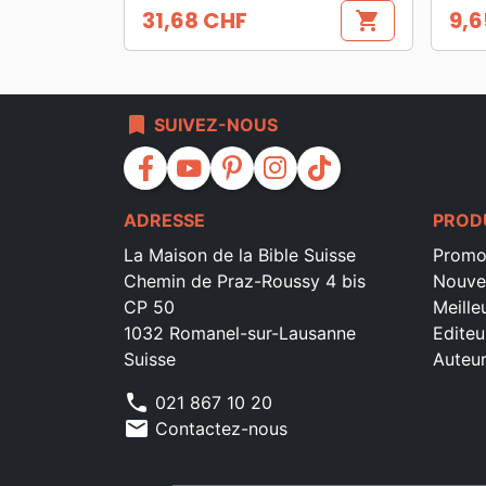
31,68 CHF
9,6
shopping_cart
Prix
Prix
bookmark
SUIVEZ-NOUS
facebook
youtube
pinterest
instagram
tiktok
ADRESSE
PROD
La Maison de la Bible Suisse
Promo
Chemin de Praz-Roussy 4 bis
Nouve
CP 50
Meille
1032 Romanel-sur-Lausanne
Editeu
Suisse
Auteu
phone
021 867 10 20
mail
Contactez-nous