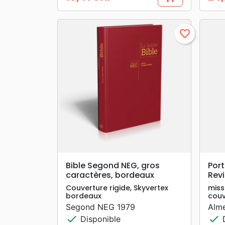
Prix
Prix
favorite_border
search
APERÇU RAPIDE
Bible Segond NEG, gros
Port
caractères, bordeaux
Revi
Couverture rigide, Skyvertex
miss
bordeaux
couv
Segond NEG 1979
Alme
check
check
Disponible
D