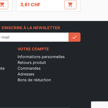
3,61 CHF
hopping_cart
shopping_cart
Prix
e
S'INSCRIRE À LA NEWSLETTER
check
S'inscrire
VOTRE COMPTE
Informations personnelles
Retours produit
nte
Commandes
Adresses
Bons de réduction