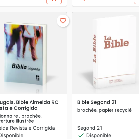
Prix
favorite_border
search
search
APERÇU RAPIDE
APERÇU RAPIDE
ugais, Bible Almeida RC
Bible Segond 21
sta e Corrigida
brochée, papier recyclé
ionnaire , brochée,
erture illustrée
ida Revista e Corrigida
Segond 21
check
isponible
Disponible