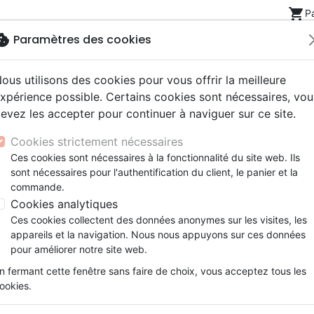
shopping_cart
P
okie
Paramètres des cookies
ous utilisons des cookies pour vous offrir la meilleure
Nouveautés
Bibles
Livres
eBooks
Jeunesse
xpérience possible. Certains cookies sont nécessaires, vou
evez les accepter pour continuer à naviguer sur ce site.
eaux Testaments
ine
lité
 ans
lations
ns animés
s
Etude biblique
Bandes dessinées
Découverte de la foi
Adolescents, jeunes
Rap, Hip-hop
Films, fiction
Jeux
e arabe
Cookies strictement nécessaires
ons
cation
e
2 ans
ry, Latino, Folk
gnement, conférences
elisation
Segond 21
Famille, couple
Méditations
Bibles jeunesse
Instrumental
Documentaires, reportage
Accessoires de Bible
Ces cookies sont nécessaires à la fonctionnalité du site web. Ils
iles
e
esse
ro
iels
Segond
Souffrance, Relation d'aide
Souffrance, Relation d'aide
Louange, Adoration
Papeterie
Kirghize, Bible
sont nécessaires pour l'authentification du client, le panier et la
k
elisation
ue
esse
NEG
Santé
Psychologie
Hardrock, Métal
commande.
écriture arabe
cations
ts
le, Couple
l, Soul
Darby
Ethique, société, politique
Apologétique
Pop, Rock
Cookies analytiques
ation
Événements actuels
Référence
KIRG5710
EAN
9789628457106
E
Ces cookies collectent des données anonymes sur les visites, les
Description
Détails du produit
appareils et la navigation. Nous nous appuyons sur ces données
pour améliorer notre site web.
Bible écrite en écriture arabe, couverture s
n fermant cette fenêtre sans faire de choix, vous acceptez tous les
ookies.
Les Kirghizes ou Kirghiz sont un peuple de
Kirghizistan et dans les régions frontalière