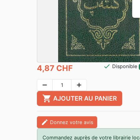
check
Disponible
4,87 CHF
remove
add
shopping_cart
AJOUTER AU PANIER
edit
Donnez votre avis
Commandez auprès de votre librairie loc