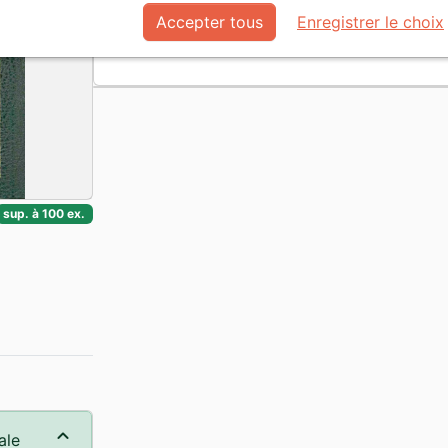
(région autonome du Xinjiang). Les Kirghi
Accepter tous
Enregistrer le choix
partie des minorités reconnues officielleme
sup. à 100 ex.
ale