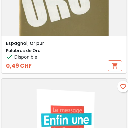
Espagnol, Or pur
Palabras de Oro
check
Disponible
0,49 CHF
shopping_cart
Prix
favorite_border