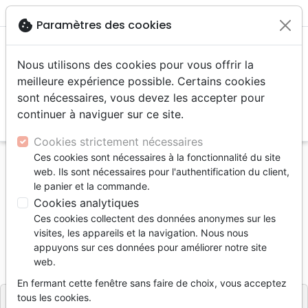
menu
shopping_cart
account_circle
cookie
Paramètres des cookies
Nous utilisons des cookies pour vous offrir la
meilleure expérience possible. Certains cookies
sont nécessaires, vous devez les accepter pour
continuer à naviguer sur ce site.
search
Reche
Cookies strictement nécessaires
Ces cookies sont nécessaires à la fonctionnalité du site
Accueil
Divers
Traités, Brochures (<16 p.)
web. Ils sont nécessaires pour l'authentification du client,
Anglais, Or pur - Pure Gold
le panier et la commande.
Cookies analytiques
Anglais, Or pur
Ces cookies collectent des données anonymes sur les
Pure Gold
visites, les appareils et la navigation. Nous nous
appuyons sur ces données pour améliorer notre site
Référence
EBLC1645
EAN
9990000121700
web.
Éditions Bibles et Littérature Chrétienne
Editeur
En fermant cette fenêtre sans faire de choix, vous acceptez
tous les cookies.