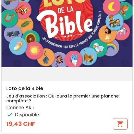
Loto de la Bible
Jeu d'association : Qui aura le premier une planche
complète ?
Corinne Akli
check
Disponible
19,43 CHF
shopping_cart
Prix