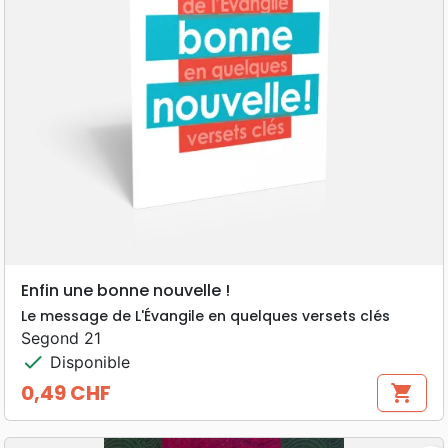
Enfin une bonne nouvelle !
Le message de L'Évangile en quelques versets clés
Segond 21
check
Disponible
0,49 CHF
shopping_cart
Prix