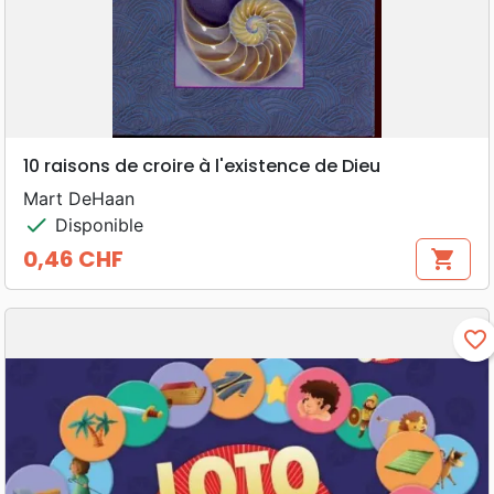
10 raisons de croire à l'existence de Dieu
Mart DeHaan
check
Disponible
0,46 CHF
shopping_cart
Prix
favorite_border