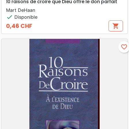
10 raisons de croire que Dieu offre le don parfait
Mart DeHaan
check
Disponible
0,46 CHF
shopping_cart
Prix
favorite_border