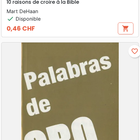
10 raisons de croire à la Bible
Mart DeHaan
check
Disponible
0,46 CHF
shopping_cart
Prix
favorite_border