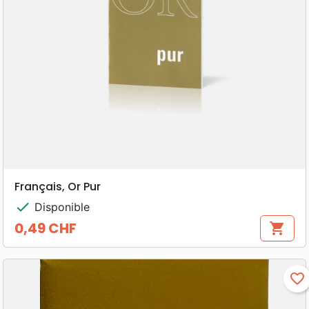
Français, Or Pur
check
Disponible
0,49 CHF
shopping_cart
Prix
favorite_border