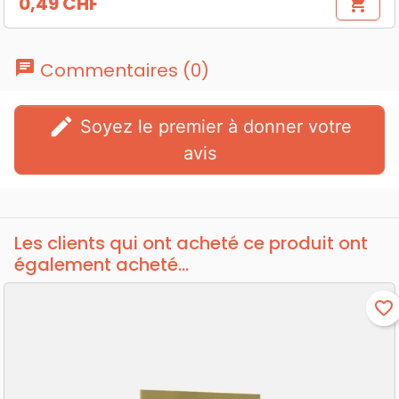
0,49 CHF
shopping_cart
Prix
chat
Commentaires (0)
edit
Soyez le premier à donner votre
avis
Les clients qui ont acheté ce produit ont
également acheté...
favorite_border