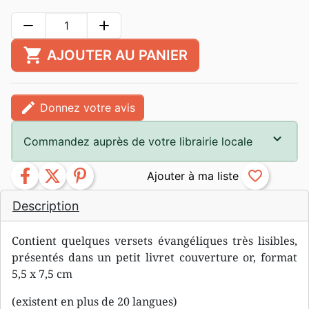
remove
add
shopping_cart
AJOUTER AU PANIER
edit
Donnez votre avis
Commandez auprès de votre librairie locale
facebook
twitter
pinterest
favorite_border
Description
Contient quelques versets évangéliques très lisibles,
présentés dans un petit livret couverture or, format
5,5 x 7,5 cm
(existent en plus de 20 langues)