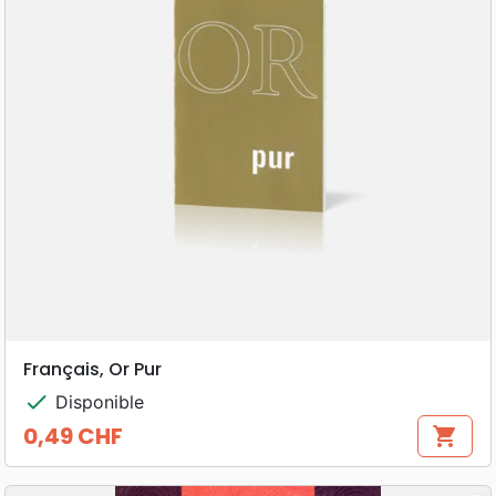
Français, Or Pur
check
Disponible
0,49 CHF
shopping_cart
Prix