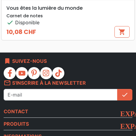
Vous êtes la lumière du monde
Carnet de notes
check
Disponible
10,08 CHF
shopping_cart
Prix
bookmark
SUIVEZ-NOUS
facebook
youtube
pinterest
instagram
tiktok
mail_outline
S'INSCRIRE À LA NEWSLETTER
check
S'i
CONTACT
PRODUITS