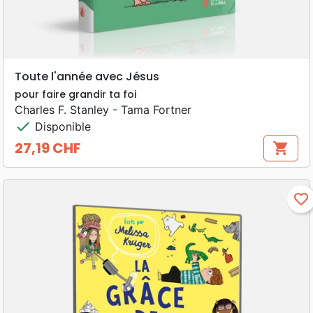
Toute l'année avec Jésus
pour faire grandir ta foi
Charles F. Stanley - Tama Fortner
check
Disponible
27,19 CHF
shopping_cart
Prix
favorite_border