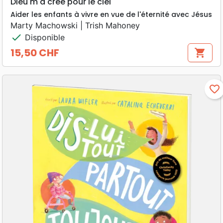
Dieu m'a créé pour le ciel
Aider les enfants à vivre en vue de l'éternité avec Jésus
Marty Machowski | Trish Mahoney
check
Disponible
15,50 CHF
shopping_cart
Prix
favorite_border