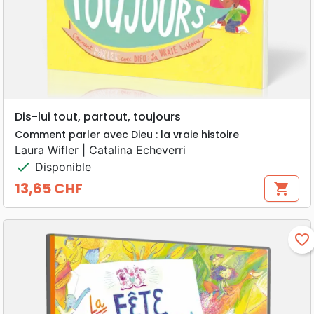
Dis-lui tout, partout, toujours
Comment parler avec Dieu : la vraie histoire
Laura Wifler | Catalina Echeverri
check
Disponible
13,65 CHF
shopping_cart
Prix
favorite_border