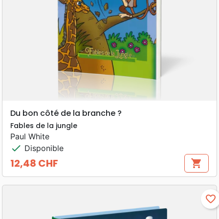
Du bon côté de la branche ?
Fables de la jungle
Paul White
check
Disponible
12,48 CHF
shopping_cart
Prix
favorite_border