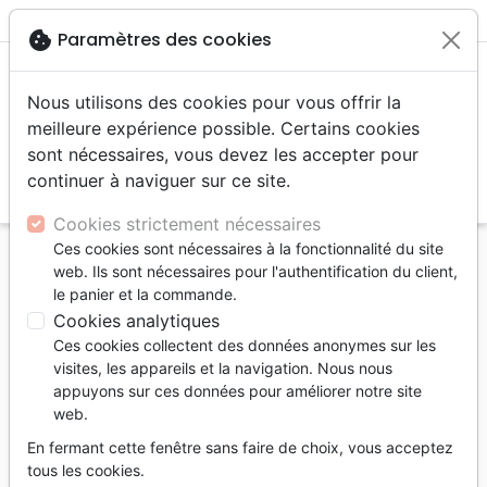
menu
shopping_cart
account_circle
cookie
Paramètres des cookies
Nous utilisons des cookies pour vous offrir la
meilleure expérience possible. Certains cookies
sont nécessaires, vous devez les accepter pour
continuer à naviguer sur ce site.
search
Reche
Cookies strictement nécessaires
Ces cookies sont nécessaires à la fonctionnalité du site
Accueil
Jeunesse
web. Ils sont nécessaires pour l'authentification du client,
Crocodiles ça n'existe pas (Les) - Fables de la
le panier et la commande.
jungle
Cookies analytiques
Ces cookies collectent des données anonymes sur les
Les crocodiles ça n'existe pas
visites, les appareils et la navigation. Nous nous
Fables de la jungle
appuyons sur ces données pour améliorer notre site
web.
Auteur :
Paul White
En fermant cette fenêtre sans faire de choix, vous acceptez
Référence
DLCO9532
EAN
9782918495321
tous les cookies.
Éditions de la Colline