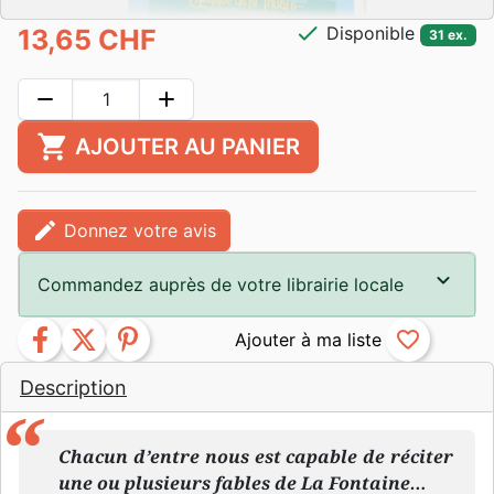
check
Disponible
13,65 CHF
31 ex.
remove
add
shopping_cart
AJOUTER AU PANIER
edit
Donnez votre avis
Commandez auprès de votre librairie locale
facebook
twitter
pinterest
favorite_border
Description
Chacun d’entre nous est capable de réciter
une ou plusieurs fables de La Fontaine…