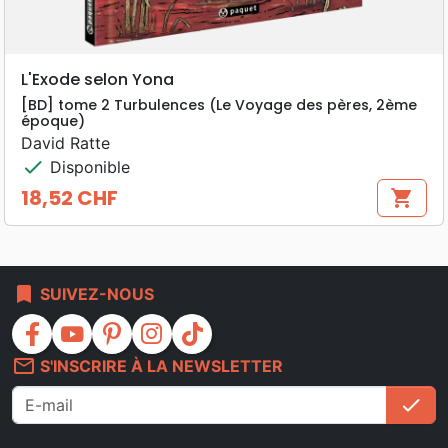
L'Exode selon Yona
[BD] tome 2 Turbulences (Le Voyage des pères, 2ème
époque)
David Ratte
check
Disponible
18,52 CHF
shopping_cart
Prix
bookmark
SUIVEZ-NOUS
facebook
youtube
pinterest
instagram
tiktok
mail_outline
S'INSCRIRE À LA NEWSLETTER
check
S'i