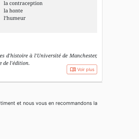
la contraception
la honte
l’humeur
s d'histoire à l'Université de Manchester,
 de l'édition.
book_open
Voir plus
rtiment et nous vous en recommandons la