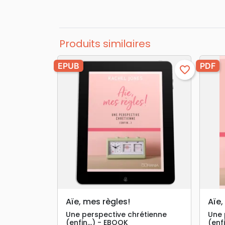
Produits similaires
EPUB
PDF
favorite_border
search
APERÇU RAPIDE
Aïe, mes règles!
Aïe,
Une perspective chrétienne
Une 
(enfin…) - EBOOK
(enf