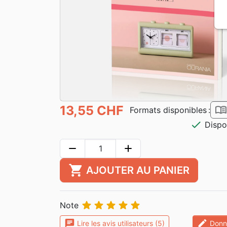
13,55 CHF
book_ope
Formats disponibles :
check
Dispo
remove
add
shopping_cart
AJOUTER AU PANIER





Note
chat
edit
Lire les avis utilisateurs (5)
Donne