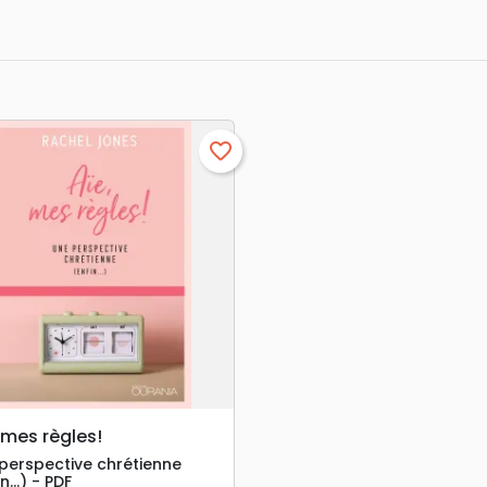
favorite_border
search
APERÇU RAPIDE
 mes règles!
perspective chrétienne
in…) - PDF