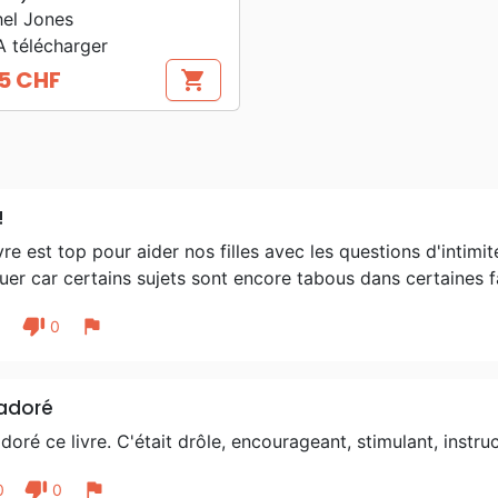
el Jones
 télécharger
5 CHF
shopping_cart
!
vre est top pour aider nos filles avec les questions d'intimit
er car certains sujets sont encore tabous dans certaines f
thumb_down
flag
1
0
 adoré
adoré ce livre. C'était drôle, encourageant, stimulant, instru
thumb_down
flag
0
0