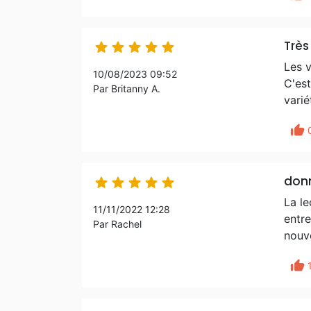
Très 





Les v
10/08/2023 09:52
C'est
Par Britanny A.
varié
thumb_up
donn





La le
11/11/2022 12:28
entre
Par Rachel
nouve
thumb_up