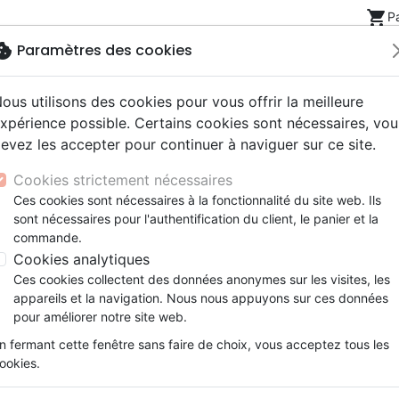
shopping_cart
P
okie
Paramètres des cookies
ous utilisons des cookies pour vous offrir la meilleure
Nouveautés
Bibles
Livres
eBooks
Jeunesse
xpérience possible. Certains cookies sont nécessaires, vou
evez les accepter pour continuer à naviguer sur ce site.
eaux Testaments
ine
lité
 ans
lations
ns animés
s
Etude biblique
Bandes dessinées
Découverte de la foi
Adolescents, jeunes
Rap, Hip-hop
Films, fiction
Jeux
es règles! - Une perspective chrétienne (enfin…)
Cookies strictement nécessaires
ons
cation
e
2 ans
ry, Latino, Folk
gnement, conférences
elisation
Segond 21
Famille, couple
Méditations
Bibles jeunesse
Instrumental
Documentaires, reportage
Accessoires de Bible
Ces cookies sont nécessaires à la fonctionnalité du site web. Ils
iles
e
esse
ro
iels
Segond
Souffrance, Relation d'aide
Souffrance, Relation d'aide
Louange, Adoration
Papeterie
Aïe, mes règles!
sont nécessaires pour l'authentification du client, le panier et la
k
elisation
ue
esse
NEG
Santé
Psychologie
Hardrock, Métal
commande.
Une perspective chrétienne (enfin…
cations
ts
le, Couple
l, Soul
Darby
Ethique, société, politique
Apologétique
Pop, Rock
Cookies analytiques
Auteur :
Rachel Jones
ation
Événements actuels
Ces cookies collectent des données anonymes sur les visites, les
Référence
OUR2073
EAN
9782889130733
Ed
appareils et la navigation. Nous nous appuyons sur ces données
pour améliorer notre site web.
Description
Détails du produit
n fermant cette fenêtre sans faire de choix, vous acceptez tous les
ookies.
La souffrance nous rappelle que l