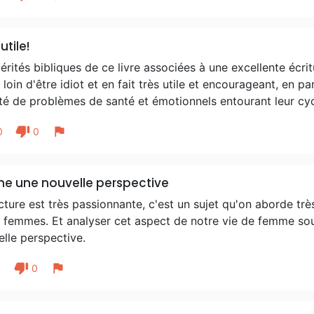
utile!
érités bibliques de ce livre associées à une excellente écrit
 loin d'être idiot et en fait très utile et encourageant, en p
té de problèmes de santé et émotionnels entourant leur cyc
thumb_down
flag
0
0
e une nouvelle perspective
cture est très passionnante, c'est un sujet qu'on aborde trè
 femmes. Et analyser cet aspect de notre vie de femme sou
lle perspective.
thumb_down
flag
1
0