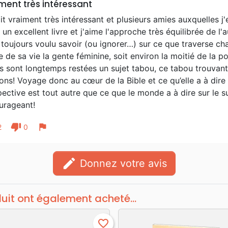
ment très intéressant
it vraiment très intéressant et plusieurs amies auxquelles j'e
 un excellent livre et j'aime l'approche très équilibrée de l
toujours voulu savoir (ou ignorer…) sur ce que traverse c
e de sa vie la gente féminine, soit environ la moitié de la 
s sont longtemps restées un sujet tabou, ce tabou trouvan
ions! Voyage donc au cœur de la Bible et ce qu’elle a à dire
ective est tout autre que ce que le monde a à dire sur le suj
urageant!
thumb_down
flag
2
0
edit
Donnez votre avis
duit ont également acheté...
favorite_border