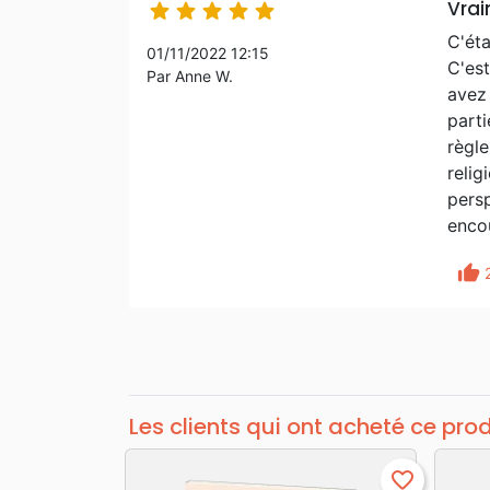
Vrai





C'éta
01/11/2022 12:15
C'est
Par Anne W.
avez 
parti
règle
relig
persp
enco
thumb_up
Les clients qui ont acheté ce pro
favorite_border