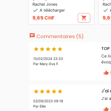
Rachel Jones
Rach
check
check
A télécharger
A
9,65 CHF
9,6
shopping_cart
Prix
Prix
chat
Commentaires (5)
TOP 





Ce li
10/02/2024 23:33
évoqu
Par Mary-Eve F.
thumb_up
J'ai





J'ai 
02/09/2023 09:18
Par Ellie
thumb_up