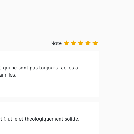





Note
é qui ne sont pas toujours faciles à
amilles.
ctif, utile et théologiquement solide.