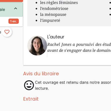
les règles féminines
l’endométriose
ale
la ménopause
l’impureté
1 ex.
favorite_border
L'auteur
Rachel Jones a poursuivi des étude
avant de s'engager dans le domaine
Avis du libraire
mood
Cet ouvrage est retenu dans notre asso
lecture.
Extrait