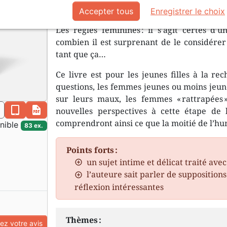
fonctionne pas correctement
Accepter tous
Enregistrer le choix
Les règles féminines : il s’agit certes d
combien il est surprenant de le considérer à
tant que ça…
Ce livre est pour les jeunes filles à la r
questions, les femmes jeunes ou moins jeun
sur leurs maux, les femmes « rattrapées
n
epub
pdf
nouvelles perspectives à cette étape de 
comprendront ainsi ce que la moitié de l’h
nible
83 ex.
Points forts :
un sujet intime et délicat traité avec
l’auteure sait parler de suppositions
réflexion intéressantes
Thèmes :
z votre avis